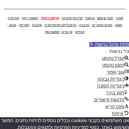
לונדון
-
תנאי שימוש
-
נגישות
-
מדיניות פרטיות
-
פרסום באתר
-
קוסטה ריקה
-
אתיופיה
-
מונקו
-
האיים האזוריים
-
נורבגיה
-
הרפובליקה הדומיניקנית
-
אלבניה
-
קפריסין
-
פראג
-
הוותיקן
-
סן מרינו
-
חופשת סקי
פתח סרגל נגישות
כלי נגישות
הגדל טקסט
הקטן טקסט
גווני אפור
ניגודיות גבוהה
ניגודיות הפוכה
רקע בהיר
הדגשת קישורים
פונט קריא
איפוס
אנו משתמשים בקבצי cookies ובכלים נוספים לניתוח נתונים. המשך
השימוש באתר, כפוף למדיניות הפרטיות ולתנאים וההגבלות.