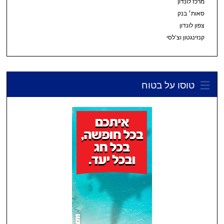
מרכז לונדון
סאות׳ בנק
צפון לונדון
קנזינגטון וצ’לסי
טוסו על בטוח