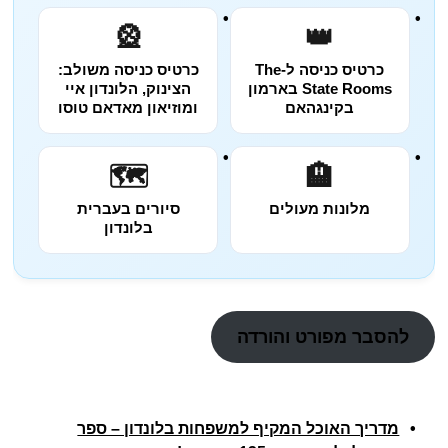
🎡
👑
כרטיס כניסה ל-The
כרטיס כניסה משולב:
State Rooms בארמון
הצינוק, הלונדון איי
בקינגהאם
ומוזיאון מאדאם טוסו
🗺️
🏨
מלונות מעולים
סיורים בעברית
בלונדון
להסבר מפורט והורדה
מדריך האוכל המקיף למשפחות בלונדון – ספר