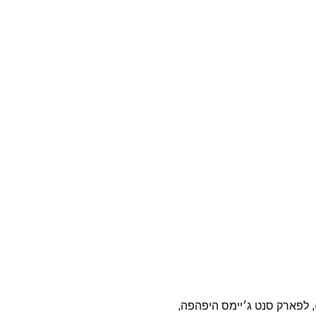
, לפארק סנט ג׳יימס היפהפה,