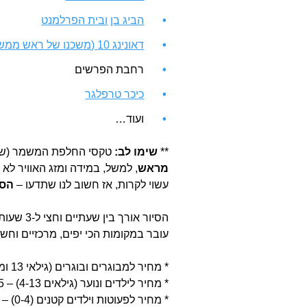
הביג בן
ובית הפרלמנט
דאונינג 10 (משכנו של ראש ממשלת בריטניה)
רחבת הפרשים
כיכר טרפלגר
ועוד…
**
שימו לב:
טקסי החלפת המשמר (שהם 
מראש
, למשל, במידה ומזג האוויר ל
עשוי לקרות, אז חשוב לנו שתדעו –
הסי
הסיור א
עובר במקומות הכי יפים, מרכזיים וחשו
* מחיר למבוגרים ובוגרים (גילאי 13 ומעלה) – 55 פאונד למשתתף/ת
* מחיר לילדים ונוער (גילאים 4-13) – 45 פאונד למשתתף/ת
* מחיר לפעוטות וילדים קטנים (0-4) – 30 פאונד למשתתף/ת