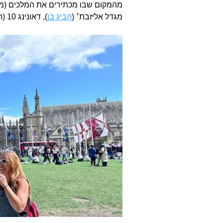
מהמקום שבו מכתירים את המלכים (מנז
מגדל אליזבת׳ (
הביג בן
), דאונינג 10 (הבית בו מתגורר ראש ממשלת בריטניה),