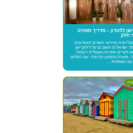
ישן ללונדון – מדריך מפורט
 חלק
בליזציה ואירועי השנים האחרונות,
ותר ישראלים חושבים על רילוקיישן
 או לערים אחרות באנגלית דוגמת
, סאות’המפטון וכדומה. עם החלום
גם השאלות:...
דון