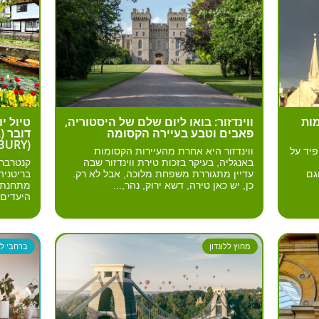
מות
ווינדזור: בואו ליום שלם של היסטוריה,
טיול י
פאבים וטבע בעיירה הקסומה
(CANTERBURY)
פיד על
ווינדזור היא אחרת מהעיירות הקסומות
באנגליה, בעיקר בזכות טירת ווינדזור שבה
קנטרברי
גם
עדיין מתגוררת משפחת מלוכה, אבל לא רק.
בריטניה
כן, יש כאן טירה, דשא ירוק, נהר,...
מתחנת ק
היעדים 
מחוץ ללונדון
ברחבי לונ