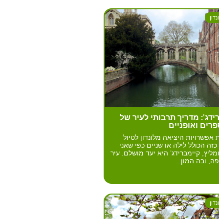
דון
ידג': מדריך תרבותי לעיר של
פרים ואופניים
אפשרויות היציאה מלונדון לטיול
 כזה הכולל לילה או שניים כפי שאני
ליץ, קיימברידג’ היא יעד מושלם. עיר
ה, ובה המון...
דון