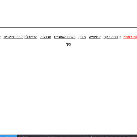
ם באתר
-
קוסטה ריקה
-
אתיופיה
-
מונקו
-
האיים האזוריים
-
נורבגיה
-
הרפובליקה הדומיניקנית
-
א
סקי