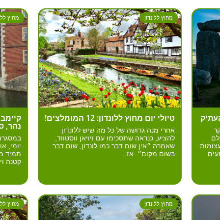
מחוץ ללונדון
מחוץ ללונ
עתיק
טיולי יום מחוץ ללונדון: 12 המומלצים!
קיימבר
נהר, ס
ר
אחרי מנה גדושה של כל מה שיש ללונדון
להתעלם
להציע, כנראה שתסכימו עם ויויאן ווסטווד,
במסגרת 
צומות
שאמרה ״אין שום דבר כמו לונדון, שום דבר
יומי, או
עים
בשום מקום״. אז...
תמיד ממ
קטנה ויפ
מחוץ ללונדון
מחוץ ללונ