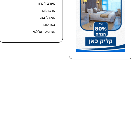
מערב לונדון
מרכז לונדון
סאות׳ בנק
צפון לונדון
קנזינגטון וצ’לסי