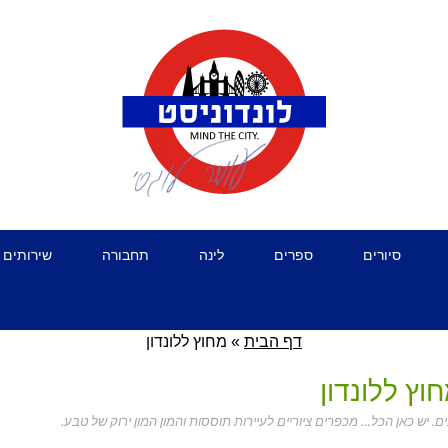
סיורים
ספרים
לינה
תחבורה
שירותים 
דף הבית
»
מחוץ ללונדון
וץ ללונדון
ם. יש כאן הכל… מכפרים ציוריים לעיירות תוססות והמון המון ירוק של טבע.