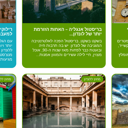
בריסטול אנגליה – האחות הזורמת
רילוקי
יותר של לונדון…
למעבר
מטרים
בשקט בשקט, בריסטול הפכה לאלטרנטיבה
עם הגלו
שייר,
המגניבה של לונדון: יש בה תרבות חיה
יותר וי
ובועטת כבר לפחות מאז שנות ה-90, אוכל
ללונדון
ומלץ
מצוין, חיי לילה עשירים והמווון אמנות...
מנצ’סטר
מגיעות 
מחוץ ללונדון
מחוץ ללונ