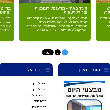
?
העיר באת' – מרעננת, רומנטית
ברייטו
קר?
וברידג'רטונית
והחופש
מגורים
העיר באת' (כן, "אמבטיה" – האם קיים שם
חמוד מזה לעיר?) מפורסמת בגלל
ר למעלה מ-900 שנה.
המרחצאות הרומיים שהשתמרו בה להפליא
עיר החו
והעניקו לה את שמה, אך היא הרבה...
בריטניה
1
2
הבא »
הזמינו מלון
הכל על:
רחבי לונדון
דרום לונדון
הסיטי של לונדון
מזרח לונדון
מחוץ ללונדון