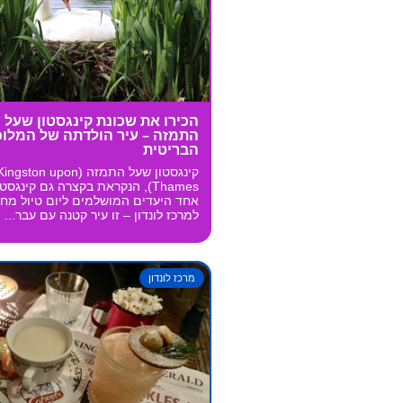
הכירו את שכונת קינגסטון שעל
התמזה – עיר הולדתה של המלוכ
הבריטית
קינגסטון שעל התמזה (ingston upon
Thames), הנקראת בקצרה גם קינגסט
אחד היעדים המושלמים ליום טיול מחו
למרכז לונדון – זו עיר קטנה עם עבר...
מרכז לונדון