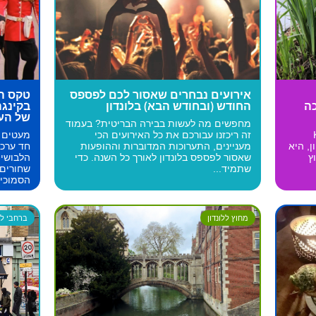
אירועים נבחרים שאסור לכם לפספס
טקס ה
ה
החודש (ובחודש הבא) בלונדון
בקינגה
של הע
מחפשים מה לעשות בבירה הבריטית? בעמוד
K
זה ריכזנו עבורכם את כל האירועים הכי
מעטים ה
ון, היא
מעניינים, התערוכות המדוברות וההופעות
חד ערכי
ץ
שאסור לפספס בלונדון לאורך כל השנה. כדי
הלבושים
שתמיד...
שחורים 
הסמוכים
מחוץ ללונדון
ברחבי לונ