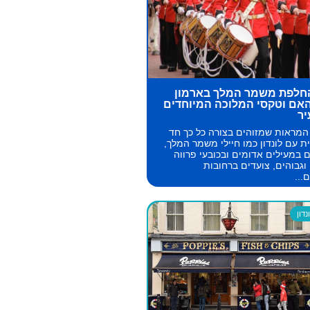
חלפת משמר המלך בארמון
אם וטקסי המלוכה המיוחדים
יר
מראות שמזוהים בצורה כל כך חד
ת עם לונדון כמו חיילי משמר המלך,
 במעילים אדומים ובכובעי פרווה
וגבוהים, צועדים ברחובות
...
דון