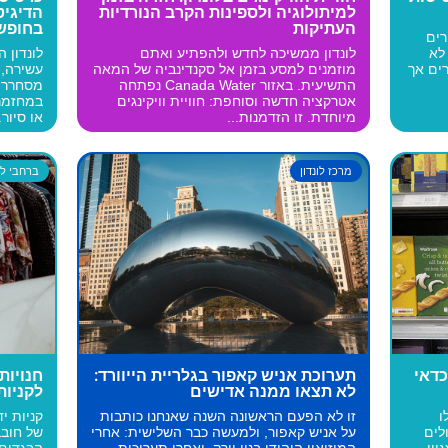
למיתולוגיה ולספינות הקרב הנורדיות
הדיגיט
העתיקות
בחופשה
ים
לא
לונדון ממשיכה לחדש ולהפתיע ואתם
לונדון 
ים אך
מוזמנים למסע בזמן אל סקנדינביה של המאה
עשירה, 
התשיעית. באזור Canada Water נפתחה
מסחרר. 
אטרקציה חדשה וסוחפת: חוויית וויקינגים
במחזמר 
מיוחדת. זו הזדמנות...
או סיור..
מרכז לונדון
ברחבי לונ
כדאי
תערוכת אניש קאפור בגלריית הייוורד:
חנויות
לא תצאו ממנה אדישים
לקניות
ו
זו לא הפעם הראשונה השנה שאנחנו כותבות
קניות י
לים
על אניש קאפור, ולמעשה כבר השלישית: אחרי
של חובב
ון,
המוזיאון היהודי בניו יורק, ואחרי תערוכות
הבגדים,