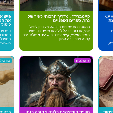
שקע CAHOOTS
קיימברידג': מדריך תרבותי לעיר של
פיש אנ
נת
נהר, ספרים ואופניים
את המ
ליפול 
במסגרת אפשרויות היציאה מלונדון לטיול
ים
יומי, או כזה הכולל לילה או שניים כפי שאני
פיש אנד
תמיד ממליץ, קיימברידג’ היא יעד מושלם. עיר
המפורסמ
קטנה ויפה, ובה המון...
המאכלי
ה,
משמעית.
דרום לונדון
ברחבי לונ
יסות
חוויית הוויקינגים בלונדון: חזרה בזמן