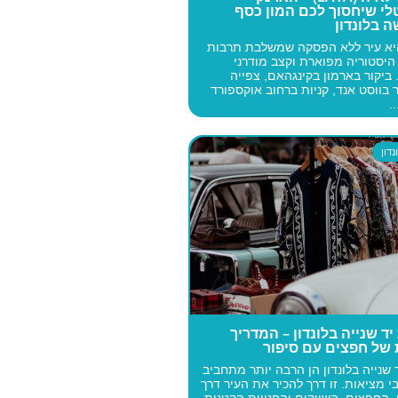
לי שיחסוך לכם המון כסף
 בלונדון
היא עיר ללא הפסקה שמשלבת תרבות
היסטוריה מפוארת וקצב מודרני
ביקור בארמון בקינגהאם, צפייה
בווסט אנד, קניות ברחוב אוקספורד
.
דון
 יד שנייה בלונדון – המדריך
 של חפצים עם סיפור
ד שנייה בלונדון הן הרבה יותר מתחביב
י מציאות. זו דרך להכיר את העיר דרך
 החפצים, השווקים והחנויות הקטנות