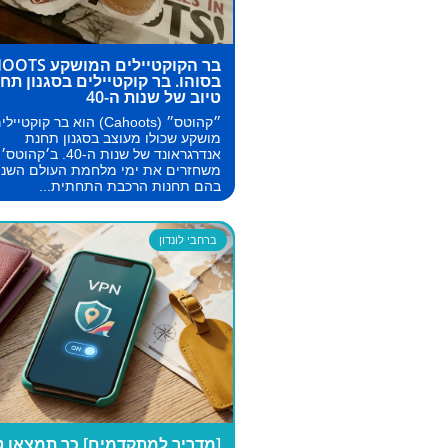
בר הקוקטיילים המו
בסוהו. בר קוקטיילים בסגנון תח
טיוב של שנות ה-40
״קהוטס״ (Cahoots) הוא בר קוקטייל
מושקע שכולו מעוצב בסגנון תחנת
אנדרגראונד של שנות ה-40. ב׳קהוטס׳
משחזרים את ימי מלחמת העולם השניי
בהם תחנות הרכבת התחתית...
ברחבי לונדון
[מדריך למתקדמים] כך תמצאו ט