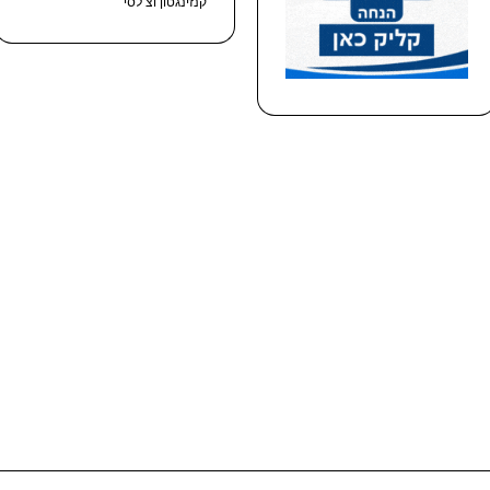
קנזינגטון וצ’לסי