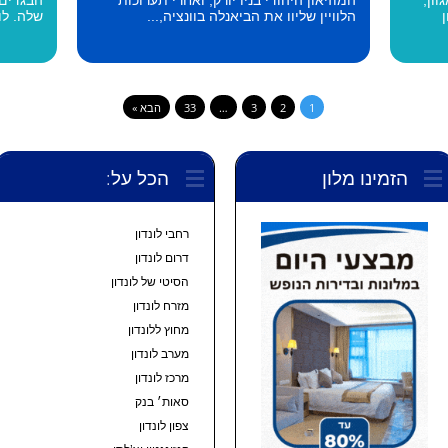
הלוויין שליוו את הביאנלה בוונציה,...
שלה. לונ
1
2
3
…
33
הבא »
הזמינו מלון
הכל על:
רחבי לונדון
דרום לונדון
הסיטי של לונדון
מזרח לונדון
מחוץ ללונדון
מערב לונדון
מרכז לונדון
סאות׳ בנק
צפון לונדון