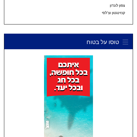
צפון לונדון
קנזינגטון וצ’לסי
טוסו על בטוח