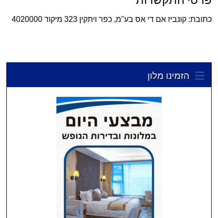
כתובת: קונביז אם די אס בע"מ, כפר ויתקין 323 מיקוד 4020000
הזמינו מלון