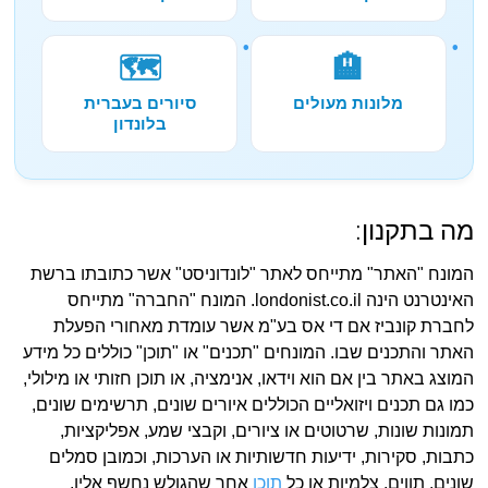
🗺️
🏨
מלונות מעולים
סיורים בעברית
בלונדון
מה בתקנון:
המונח "האתר" מתייחס לאתר "לונדוניסט" אשר כתובתו ברשת
האינטרנט הינה londonist.co.il. המונח "החברה" מתייחס
לחברת קונביז אם די אס בע"מ אשר עומדת מאחורי הפעלת
האתר והתכנים שבו. המונחים "תכנים" או "תוכן" כוללים כל מידע
המוצג באתר בין אם הוא וידאו, אנימציה, או תוכן חזותי או מילולי,
כמו גם תכנים ויזואליים הכוללים איורים שונים, תרשימים שונים,
תמונות שונות, שרטוטים או ציורים, וקבצי שמע, אפליקציות,
כתבות, סקירות, ידיעות חדשותיות או הערכות, וכמובן סמלים
שונים, תווים, צלמיות או כל
תוכן
אחר שהגולש נחשף אליו.