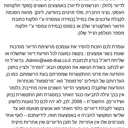
לדיוור (להלן : הנרשמים לדיוור) באמצעים השונים (מוקד הלקוחות
העסקי, נציגי החברה, מלוי פרטים בהודעה, לינק) מהווה הסכמה
לקבלת עדכונים אלו במייל (במידה ונמסרה ע"י הלקוח כתובת
הדואר האלקטרוני שלו) או בסמס (במידה ונמסר ע"י הלקוח
מספר הטלפון הנייד שלו).
עומדת לכם הזכות להסיר את עצמכם מרשימת הדיוור מסיבות
שונות בשני אמצעים : בקשה כמענה לכל הודעת דיוור שתשלח או
שליחת דוא"ל בנדון לכתובת: Admin@web-that.co.il. בדוא"ל זה
יש לכתוב בשורת הנושא את הטקסט הבא: "הסרה" ולציין בתוכן
ההודעה את פרטי ההתקשרות שמסרתם בעת הרשמתם. כמו כן,
העדרותם של המילים "פרסומת" ו/או "פרסומות" מכותרות
ההודעות שתקבלו באמצעי הדיוור השונים אינה מחייבת, כלומר
אין בכך עילה לתביעה כנגד האתר במסגרת חוק התקשורת (בזק
ושידורים), התשס"ח – 2008. לכן, לא יהיו לכם כל טענות כלשהן
בקשר לקבלת דיוורים: כלפי האתר ו/או אנשים מטעמו ו/או צד
שלישי המקושר לחברה זו באמצעות חוזה. לידיעתכם – לאף אחד
מגורמים אלו אין אחריות על תוכן הדיוורים ואין אחריות נזיקית