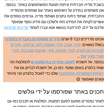
בשביל מדיה חברתית וניתוח תנועת המשתמשים באתר. בנוסף,
אנו משתפים במידע על השימוש באתר עם שותפים מהמדיה
החברתית, שותפי ניתוח נתונים ושותפי מדיה. גורמים נוספים אלו
עשויים לקחת את המידע הזה ולשלבו עם מידע נוסף שנאסף
עליכם על ידם. להרחבה בנושא אנא עברו לעמוד
מדיניות פרטיות
.
אנחנו מדריכים כבר 8 שנים
סיורים מושקעים בעברית בלונדון
בשלל נושאים:
סיורי אוכל
,
סיורי אמנות רחוב וגרפיטי
,
סיורים
להכרות עם לונדון
,
סיורי מוזיקה
,
סיורי שכונות מגניבות
,
סיורי
הארי פוטר
ועוד
...
בנוסף, אל תשכחו
לעקוב אחרינו באינסטגרם
להמלצות הכי
שוות בלונדון באופן שוטף. כמו כן, אל תשכחו לבדוק גם את
רשימת המסעדות המומלצות
שלנו כדי לאכול בלונדון הכי מיוחד
וטעים שאפשר 😋
תכנים באתר שפורסמו על ידי גולשים
לאתר נמסרים מפעם לפעם תמונות, המלצות או תכנים כמו גם
תגובות מהגולשים לשם הצגתם ככתבות, דיווחים, טיפים או