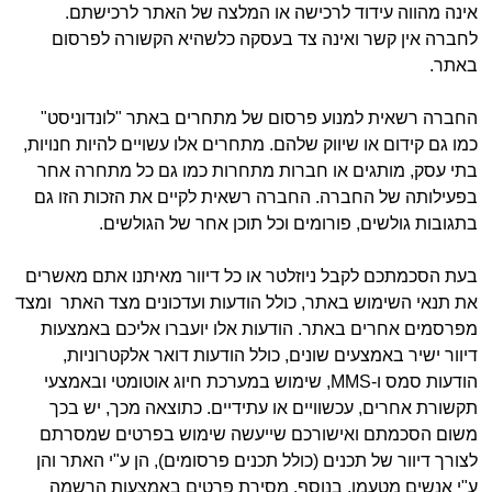
אינה מהווה עידוד לרכישה או המלצה של האתר לרכישתם.
לחברה אין קשר ואינה צד בעסקה כלשהיא הקשורה לפרסום
באתר.
החברה רשאית למנוע פרסום של מתחרים באתר "לונדוניסט"
כמו גם קידום או שיווק שלהם. מתחרים אלו עשויים להיות חנויות,
בתי עסק, מותגים או חברות מתחרות כמו גם כל מתחרה אחר
בפעילותה של החברה. החברה רשאית לקיים את הזכות הזו גם
בתגובות גולשים, פורומים וכל תוכן אחר של הגולשים.
בעת הסכמתכם לקבל ניוזלטר או כל דיוור מאיתנו אתם מאשרים
את תנאי השימוש באתר, כולל הודעות ועדכונים מצד האתר ומצד
מפרסמים אחרים באתר. הודעות אלו יועברו אליכם באמצעות
דיוור ישיר באמצעים שונים, כולל הודעות דואר אלקטרוניות,
הודעות סמס ו-MMS, שימוש במערכת חיוג אוטומטי ובאמצעי
תקשורת אחרים, עכשוויים או עתידיים. כתוצאה מכך, יש בכך
משום הסכמתם ואישורכם שייעשה שימוש בפרטים שמסרתם
לצורך דיוור של תכנים (כולל תכנים פרסומים), הן ע"י האתר והן
ע"י אנשים מטעמו. בנוסף, מסירת פרטים באמצעות הרשמה