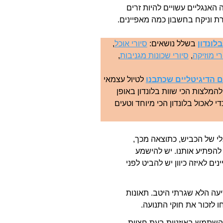
 האנגליים עשויים להיות זרים
רת וניקח בחשבון כמה מאפיינים.
לונדון
בשלל נושאים:
סיורי אוכל
,
רי מוזיקה
,
סיורי שכונות מגניבות
,
 הדיגיטליים שכתבנו
לטיול עצמאי
המלצות הכי שוות בלונדון באופן
י לאכול בלונדון הכי מיוחד וטעים
לי של הכביש, כתוצאה מכך,
להפתיע אותנו. יש להישמע
ם לאיזה כיוון יש להביט לפני
יעה הלא שגרתי היטב. תאונות
 לזכור את חוקי התנועה.
להשתמש באוזניות בעת חציית