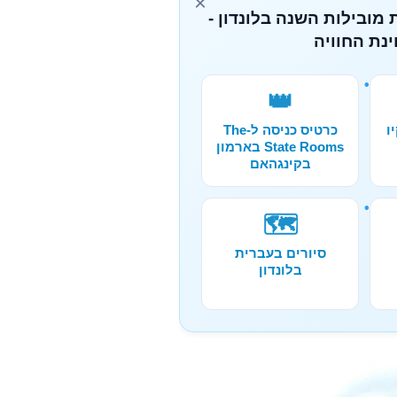
×
 מובילות השנה בלונדון -
נת החוויה
👑
ו
כרטיס כניסה ל-The
State Rooms בארמון
בקינגהאם
🗺️
סיורים בעברית
בלונדון