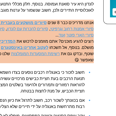
לונדון היא עיר סואנת ועמוסה. בנוסף, חלק מכללי התנועה
לאוכלוסיית התיירים ולכן, חשוב שנשמור על ערנות מוגב
אנחנו מדריכים כבר 8 שנים
סיורים מושקעים בעברית ב
סיורי אמנות רחוב וגרפיטי
,
סיורים להכרות עם לונדון
,
סיו
סיורי הארי פוטר
ועוד
...
רוצים להגיע מוכנים? אתם מוזמנים לרכוש את
המדריכים
מושלם. בנוסף, אל תשכחו
לעקוב אחרינו באינסטגרם
ל
שוטף, ובדקו גם את
רשימת המסעדות המומלצות
שלנו כד
שאפשר 😋
חשוב לזכור כי באנגליה רכבים נוסעים בצדו השמא
תנועת הרכבים בעת חציית כבישים מרכזיים עשויה 
להוראות רמזורים ותמרורים ולהיעזר בשלטים המצייני
חציית הכביש, על מנת לחצות בבטחה.
אם בכוונתך לשכור רכב, חשוב לתרגל את כיוון הנס
רבות מתרחשות באנגליה על ידי תיירים שלא הצליחו
עקב עומס התנועה וכיווניה המפתיעים, מומלץ לא 