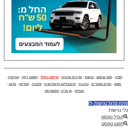
לונדון
-
תנאי שימוש
-
נגישות
-
מדיניות פרטיות
-
פרסום באתר
-
קוסטה ריקה
-
אתיופיה
-
מונקו
-
האיים האזוריים
-
נורבגיה
-
הרפובליקה הדומיניקנית
-
אלבניה
-
קפריסין
-
פראג
-
הוותיקן
-
סן מרינו
-
חופשת סקי
פתח סרגל נגישות
כלי נגישות
הגדל טקסט
הקטן טקסט