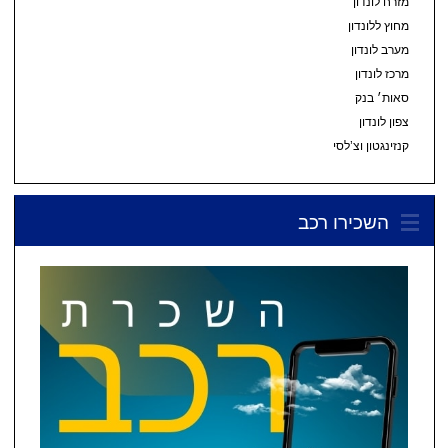
מזרח לונדון
מחוץ ללונדון
מערב לונדון
מרכז לונדון
סאות׳ בנק
צפון לונדון
קנזינגטון וצ’לסי
השכירו רכב