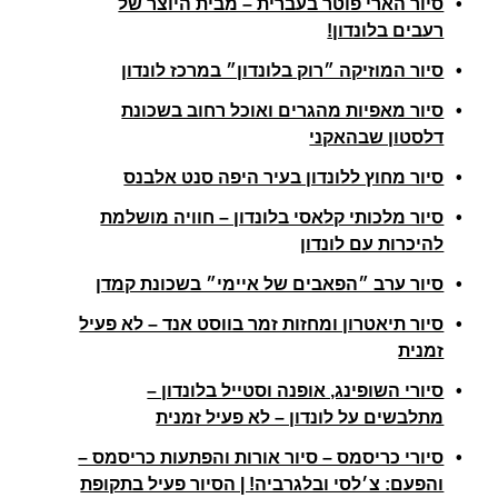
סיור הארי פוטר בעברית – מבית היוצר של
רעבים בלונדון!
סיור המוזיקה ״רוק בלונדון״ במרכז לונדון
סיור מאפיות מהגרים ואוכל רחוב בשכונת
דלסטון שבהאקני
סיור מחוץ ללונדון בעיר היפה סנט אלבנס
סיור מלכותי קלאסי בלונדון – חוויה מושלמת
להיכרות עם לונדון
סיור ערב ״הפאבים של איימי״ בשכונת קמדן
סיור תיאטרון ומחזות זמר בווסט אנד – לא פעיל
זמנית
סיורי השופינג, אופנה וסטייל בלונדון –
מתלבשים על לונדון – לא פעיל זמנית
סיורי כריסמס – סיור אורות והפתעות כריסמס –
והפעם: צ׳לסי ובלגרביה! | הסיור פעיל בתקופת