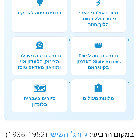
🌳
⚡
סיור באולפני הארי
כרטיס כניסה לגני קיו
פוטר כולל הסעה
הלוך/חזור
🎡
👑
כרטיס כניסה ל-The
כרטיס כניסה משולב:
State Rooms בארמון
הצינוק, הלונדון איי
בקינגהאם
ומוזיאון מאדאם טוסו
🗺️
🏨
מלונות מעולים
סיורים בעברית
בלונדון
במקום הרביעי:
ג׳ורג׳ השישי
(1936-1952)