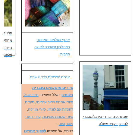
פרוייקט 
אוסף וואלאס: האחוזה
מהחיים 
במרילבון שהפכה לאוצר
חייה ומ
תרבותי
אליזבת' 
אנחנו מדריכים כבר 8 שנים
סיורים מושקעים בעברית
בלונדון
בשלל נושאים:
סיורי אוכל
,
סיורי אמנות רחוב וגרפיטי
,
סיורים
להכרות עם לונדון
,
סיורי מוזיקה
,
שכונת פצרוביה - בין בלומסברי
סיורי שכונות מגניבות
,
סיורי הארי
לסוהו, בקצב משלה
פוטר
ועוד
...
בנוסף, אל תשכחו
לעקוב אחרינו