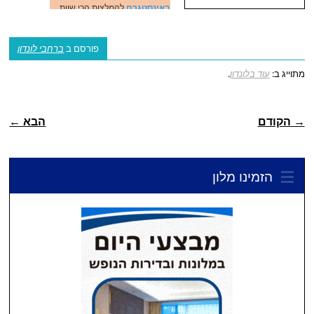
באינסטגרם
להמלצות הכי שוות
בלונדון באופן שוטף. כמו כן, אל
תשכחו לבדוק גם את
רשימת
פורסם ב
ברחבי לונדון
המסעדות המומלצות
שלנו כדי
מתוייג ב:
עוד בלונדון
.
לאכול בלונדון הכי מיוחד וטעים
שאפשר 😋
ניווט פוסטיאלי
→ הקודם
הבא ←
הזמינו מלון