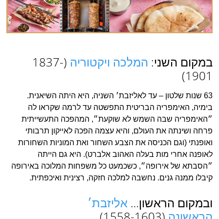
במקום השני:
המלכה ויקטוריה
(1837-
1901)
63 שנות שלטון – עד לאליזבת׳ השניה, היא היתה השיאנית.
בימיה, האימפריה הבריטית התפשטה עד לרמה שקראו לה
״האימפריה שבה השמש לא שוקעת״, המהפכה התעשייתית
פרחה ושינתה את העולם, והיא עצמה הפכה לאייקון תרבותי
ואופנתי (וגם הכניסה את הצבע השחור ואת המוניות השחורות
לאופנה אחרי מות בעלה האהוב אלברט). היא גם הייתה
״הסבתא של אירופה״, כשכמעט כל משפחות המלוכה באירופה
קיבלו ממנה גנים. נחשבה למלכה חזקה, רצינית ואיכפתית.
ובמקום הראשון…
אליזבת׳
הראשונה
(1558-1603)