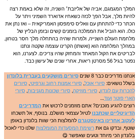
המלך המגמגם, אביה של אליזבת׳ השניה, זה שלא באמת רצה
להיות מלך, אבל הפך לכזה כשאחיו אדוארד השמיני ויתר על
הכתר כדי להתחתן עם וואליס סימפסון האמריקאית – ואז נתן את
כולו. הוא הוביל את הממלכה בזמנים קשים ובזמן הבליץ של
מלחמת העולם השנייה, ולמרות שהיה בהתחלה מלך חסר בטחון,
במהלך המלחמה הוא (ואשתו) הקרינו עוצמה שקטה ונתנו
לבריטים את הקול המאחד והמחזק שהיו צריכים. לצערנו, הוא
נפטר בגיל 56 מסרטן ריאות, אחרי שנים של עישון כבד.
אנחנו מדריכים כבר 8 שנים
סיורים מושקעים בעברית בלונדון
בשלל נושאים:
סיורי אוכל
,
סיורי אמנות רחוב וגרפיטי
,
סיורים
להכרות עם לונדון
,
סיורי מוזיקה
,
סיורי שכונות מגניבות
,
סיורי
הארי פוטר
ועוד
...
רוצים להגיע מוכנים? אתם מוזמנים לרכוש את
המדריכים
הדיגיטליים שכתבנו
לטיול עצמאי מושלם. בנוסף, אל תשכחו
לעקוב אחרינו באינסטגרם
להמלצות הכי שוות בלונדון באופן
שוטף, ובדקו גם את
רשימת המסעדות המומלצות
שלנו כדי לאכול
בלונדון הכי מיוחד וטעים שאפשר 😋