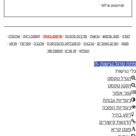
קנזינגטון וצ’לסי
לונדון
-
תנאי שימוש
-
נגישות
-
מדיניות פרטיות
-
פרסום באתר
-
קוסטה ריקה
-
אתיופיה
-
מונקו
-
האיים האזוריים
-
נורבגיה
-
הרפובליקה הדומיניקנית
-
אלבניה
-
קפריסין
-
פראג
-
הוותיקן
-
סן מרינו
-
חופשת סקי
פתח סרגל נגישות
כלי נגישות
הגדל טקסט
הקטן טקסט
גווני אפור
ניגודיות גבוהה
ניגודיות הפוכה
רקע בהיר
הדגשת קישורים
פונט קריא