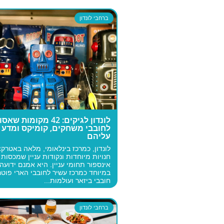
ברחבי לונדון
לונדון לגיקים: 42 מקומות שאס
לחובבי משחקים, קומיקס ומדע 
עליהם
לונדון, כמרכז בינלאומי, מלאה באטרקצ
חנויות מיוחדות ונקודות עניין שמכסות
אינספור תחומי עניין. היא אמנם ידועה
במיוחד כמרכז עשיר לחובבי הארי פוטר
חובבי ביזאר ועולמות...
ברחבי לונדון