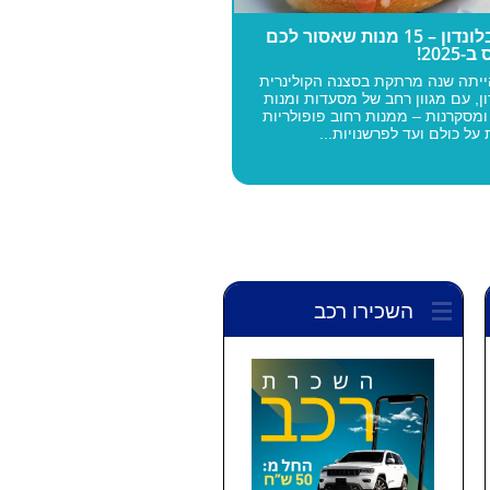
אוכל בלונדון – 15 מנות שאסור לכם
202!
20 הייתה שנה מרתקת בסצנה הקולינרית
ון, עם מגוון רחב של מסעדות ומנות
מסקרנות – ממנות רחוב פופולריות
 על כולם ועד לפרשנויות...
השכירו רכב