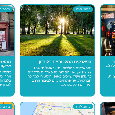
ברחבי לונדון
ברחבי לונ
ור
הפארקים המלכותיים בלונדון
מהאנקס
לדלג
אייקוני
"הפארקים המלכותיים" (באנגלית: The
Royal Parks) הם שמונה פארקים מרכזיים
צלצלו ל
יות,
בלונדון אשר שייכים באופן היסטורי למלוכה
אחרי סק
הבריטית, אך פתוחים כיום לציבור הרחב
בלונדון
ומהווים חלק בלתי...
לונדון ע
,
ברחבי לונדון
ברחבי לונ