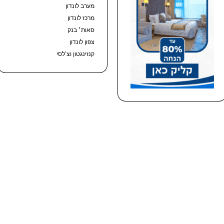
מערב לונדון
מרכז לונדון
סאות׳ בנק
צפון לונדון
קנזינגטון וצ’לסי