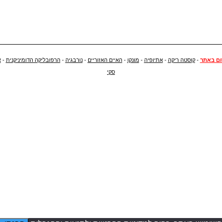
ם באתר
-
קוסטה ריקה
-
אתיופיה
-
מונקו
-
האיים האזוריים
-
נורבגיה
-
הרפובליקה הדומיניקנית
-
א
סקי