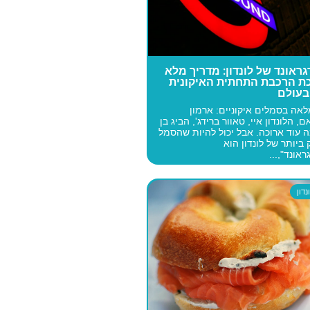
ראונד של לונדון: מדריך מלא
ת הרכבת התחתית האיקונית
בעולם
מלאה בסמלים איקוניים: ארמון
, הלונדון איי, טאוור ברידג', הביג בן
 עוד ארוכה. אבל יכול להיות שהסמל
ביותר של לונדון הוא
אונד",...
דון