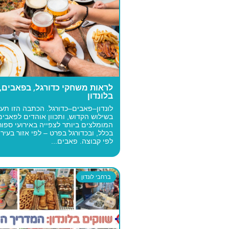
לראות משחקי כדורגל, בפאבים,
בלונדון
לונדון–פאבים–כדורגל. הכתבה הזו תע
בשילוש הקדוש, ותכוון אוהדים לפאבים
המומלצים ביותר לצפייה באירועי ספור
בכלל, ובכדורגל בפרט – לפי אזור בעיר,
לפי קבוצה. פאבים...
ברחבי לונדון