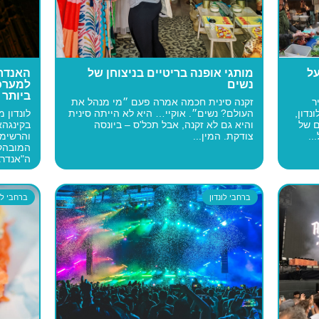
על
מותגי אופנה בריטיים בניצוחן של
האנדרג
נשים
למערכ
ביותר 
ר
זקנה סינית חכמה אמרה פעם ״מי מנהל את
נדון,
העולם? נשים״. אוקיי… היא לא הייתה סינית
לונדון 
 של
והיא גם לא זקנה, אבל תכל'ס – ביונסה
בקינגהאם
..
צודקת. המין...
והרשימה
המובהק 
ה"אנדרגר
ברחבי לונדון
ברחבי לונ