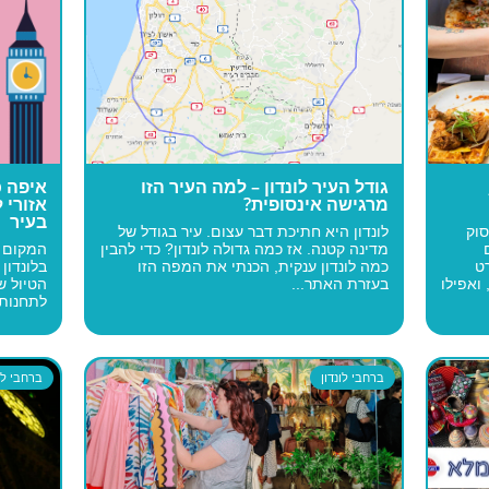
גודל העיר לונדון – למה העיר הזו
איפה כ
מרגישה אינסופית?
אזורי 
בעיר
סוק
לונדון היא חתיכת דבר עצום. עיר בגודל של
מדינה קטנה. אז כמה גדולה לונדון? כדי להבין
המקום ב
ט
כמה לונדון ענקית, הכנתי את המפה הזו
בלונדון
 ואפילו
בעזרת האתר...
הטיול ש
לתחנות 
ברחבי לונדון
ברחבי לונ