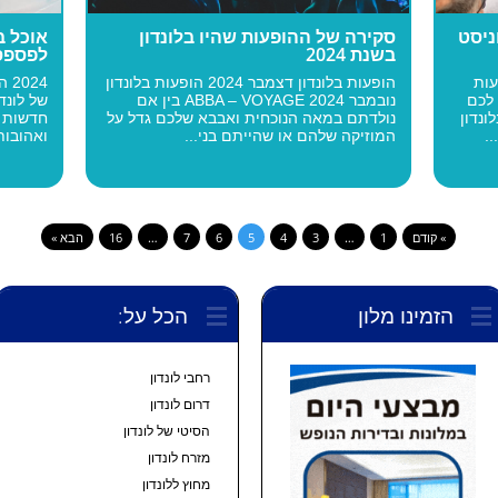
ניסט
סקירה של ההופעות שהיו בלונדון
בשנת 2024
לפספס ב-5
עות
הופעות בלונדון דצמבר 2024 הופעות בלונדון
24
 לכם
נובמבר 2024 ABBA – VOYAGE בין אם
של לונד
נדון
נולדתם במאה הנוכחית ואבבא שלכם גדל על
חדשות ו
.
המוזיקה שלהם או שהייתם בני...
ואהובות
» קודם
1
…
3
4
5
6
7
…
16
הבא »
הזמינו מלון
הכל על:
רחבי לונדון
דרום לונדון
הסיטי של לונדון
מזרח לונדון
מחוץ ללונדון