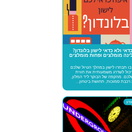
דאי ולא כדאי לישון בלונדון?
לינה מומלצים ופחות מומלצים
ו תבחרו לישון במהלך הטיול שלכם
 יכול לשדרג משמעותית את חווית
לכם. מהקפה של הבוקר ליד המלון,
רכבת סמוכות, תחושת ביטחון...
דון