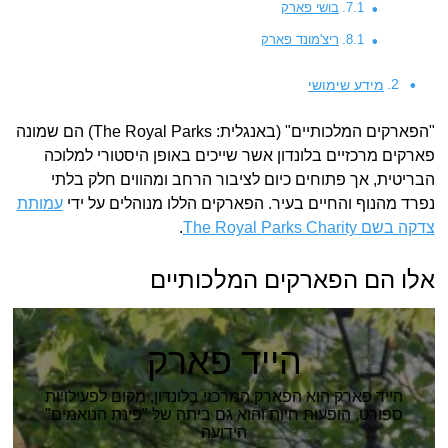
בושי פארק
ריצ'מונד פארק
מידע שימושי
"הפארקים המלכותיים" (באנגלית: The Royal Parks) הם שמונה
פארקים מרכזיים בלונדון אשר שייכים באופן היסטורי למלוכה
הבריטית, אך פתוחים כיום לציבור הרחב ומהווים חלק בלתי
נפרד מהנוף והחיים בעיר. הפארקים הללו מנוהלים על ידי
עמותת
צדקה בשם The Royal Parks Charity
.
אלו הם הפארקים המלכותיים
הייד פארק
הייד פארק הוא הפארק המרכזי בלונדון, מקום לפעילויות
ספורט, הופעות חיות והוא גם ביתה של "פינת הנואמים"
הידועה