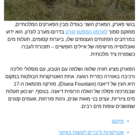
בושי פארק, הפארק השני בגודלו מבין הפארקים המלכותיים,
ממוקם סמוך
לארמון המפטון קורט
בדרום-מערב לונדון. הוא ידוע
במרחבים הפתוחים העצומים שלו, ביערות קסומים, תעלות מים
ואוכלוסייה מרשימה של איילים חופשיים – תזכורת לעברו
כשמורת ציד מלכותית.
הפארק מציע חוויה שלווה ושלמה עם הטבע, עם מסלולי הליכה
ורכיבה באווירה כפרית רגועה. אחת האטרקציות הבולטות במקום
היא העין של דיאנה (Diana Fountain), מזרקה מהמאה ה-17
שבמרכזה פסלה של האלה הרומית דיאנה. בנוסף, יש כאן תעלות
מים ציוריות, עצים בני מאות שנים, גינות פורחות, ואגמים קטנים
שמושכים עופות מים רבים.
מיקום
אטרקציות ודברים לעשות באיזור