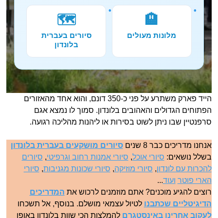
🗺️
🏨
מלונות מעולים
סיורים בעברית
בלונדון
הייד פארק משתרע על פני כ-350 דונם, והוא אחד מהאזורים
הפתוחים הגדולים והאהובים בלונדון. סמוך לו נמצא אגם
סרפנטיין שבו ניתן לשוט בסירות או ליהנות מהליכה רגועה.
אנחנו מדריכים כבר 8 שנים
סיורים מושקעים בעברית בלונדון
בשלל נושאים:
סיורי אוכל
,
סיורי אמנות רחוב וגרפיטי
,
סיורים
להכרות עם לונדון
,
סיורי מוזיקה
,
סיורי שכונות מגניבות
,
סיורי
הארי פוטר
ועוד
...
רוצים להגיע מוכנים? אתם מוזמנים לרכוש את
המדריכים
הדיגיטליים שכתבנו
לטיול עצמאי מושלם. בנוסף, אל תשכחו
לעקוב אחרינו באינסטגרם
להמלצות הכי שוות בלונדון באופן