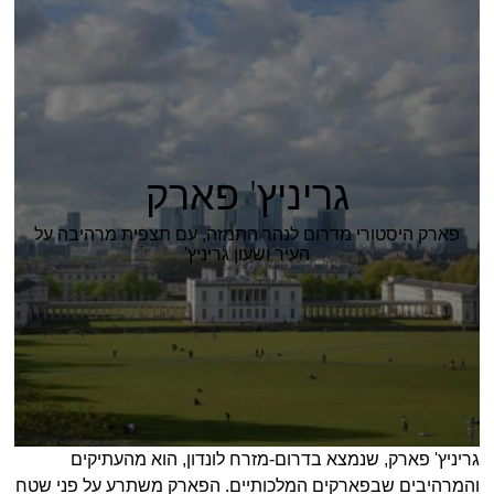
גריניץ' פארק
פארק היסטורי מדרום לנהר התמזה, עם תצפית מרהיבה על
העיר ושעון גריניץ'
גריניץ' פארק, שנמצא בדרום-מזרח לונדון, הוא מהעתיקים
והמרהיבים שבפארקים המלכותיים. הפארק משתרע על פני שטח