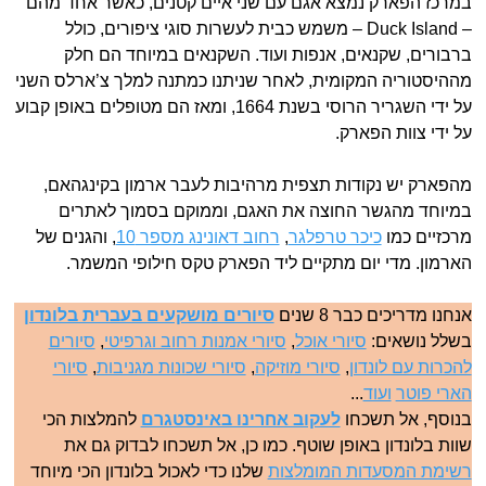
במרכז הפארק נמצא אגם עם שני איים קטנים, כאשר אחד מהם
– Duck Island – משמש כבית לעשרות סוגי ציפורים, כולל
ברבורים, שקנאים, אנפות ועוד. השקנאים במיוחד הם חלק
מההיסטוריה המקומית, לאחר שניתנו כמתנה למלך צ’ארלס השני
על ידי השגריר הרוסי בשנת 1664, ומאז הם מטופלים באופן קבוע
על ידי צוות הפארק.
מהפארק יש נקודות תצפית מרהיבות לעבר ארמון בקינגהאם,
במיוחד מהגשר החוצה את האגם, וממוקם בסמוך לאתרים
מרכזיים כמו
כיכר טרפלגר
,
רחוב דאונינג מספר 10
, והגנים של
הארמון. מדי יום מתקיים ליד הפארק טקס חילופי המשמר.
אנחנו מדריכים כבר 8 שנים
סיורים מושקעים בעברית בלונדון
בשלל נושאים:
סיורי אוכל
,
סיורי אמנות רחוב וגרפיטי
,
סיורים
להכרות עם לונדון
,
סיורי מוזיקה
,
סיורי שכונות מגניבות
,
סיורי
הארי פוטר
ועוד
...
בנוסף, אל תשכחו
לעקוב אחרינו באינסטגרם
להמלצות הכי
שוות בלונדון באופן שוטף. כמו כן, אל תשכחו לבדוק גם את
רשימת המסעדות המומלצות
שלנו כדי לאכול בלונדון הכי מיוחד