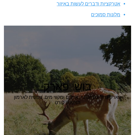
אטרקציות ודברים לעשות באיזור
מלונות סמוכים
בושי פארק
פארק גדול עם יערות, איילים ומקווי מים, צפונית לארמון
המפטון קורט