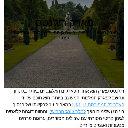
פארק ריג'נטס
פארק מעוצב ומרהיב, ובו גם גן החיות של לונדון והתיאטרון
הפתוח
ריג'נטס פארק הוא אחד הפארקים האלגנטיים ביותר בלונדון
ונחשב לפארק המלכותי המעוצב ביותר. הוא תוכנן על ידי
האדריכל המפורסם ג'ון נאש
במאה ה-19 לבקשתו של הנסיך
ריג'נט (שלימים הפך
למלך ג'ורג' הרביעי
), ומהווה דוגמה קלאסית
לגינון בריטי מסורתי עם שבילים מסודרים, ערוגות פרחים
צבעוניות ואגמים ציוריים.