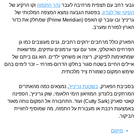
גבעי רחב עם תצפית מרהיבה לעבר
נהר התמזה
וקו הרקיע של
הסיטי של לונדון
. בפסגת הגבעה נמצא המצפה המלכותי של
גריניץ' ובו עובר קו האפס (Prime Meridian) שמחלק את כדור
הארץ למזרח ומערב.
הפארק כולל מרחבים ירוקים רחבים, גנים מעוצבים כמו גן
הפרחים האיטלקי, אזור עם עצי ערמונים עתיקים, ומדשאות
שמתאימות לפיקניק, ריצה או משחקי ילדים. הוא גם ביתם של
איילים החיים בשטח סגור בחלקו הדרום-מזרחי – זכר לימים בהם
שימש המקום כשמורת ציד מלכותית.
בסביבת הפארק,
בשכונת גריניץ'
, נמצאים כמה מהאתרים
המרתקים בלונדון: המוזיאון הימי הלאומי, שוק גריניץ', הספינה
קאטי סארק (Cutty Sark) ועוד. התחבורה אל המקום נוחה מאוד
באמצעות רכבת או מעבורת על התמזה, מה שמוסיף לחוויית
הביקור.
מיקום