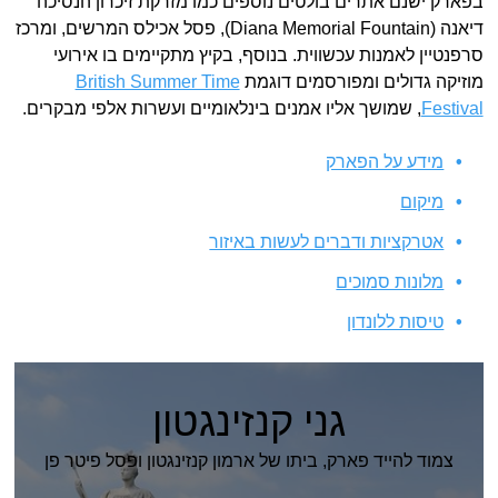
בפארק ישנם אתרים בולטים נוספים כמו מזרקת זיכרון הנסיכה
דיאנה (Diana Memorial Fountain), פסל אכילס המרשים, ומרכז
סרפנטיין לאמנות עכשווית. בנוסף, בקיץ מתקיימים בו אירועי
מוזיקה גדולים ומפורסמים דוגמת
British Summer Time
Festival
, שמושך אליו אמנים בינלאומיים ועשרות אלפי מבקרים.
מידע על הפארק
מיקום
אטרקציות ודברים לעשות באיזור
מלונות סמוכים
טיסות ללונדון
גני קנזינגטון
צמוד להייד פארק, ביתו של ארמון קנזינגטון ופסל פיטר פן