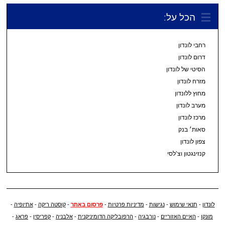
הכל על:
רחבי לונדון
דרום לונדון
הסיטי של לונדון
מזרח לונדון
מחוץ ללונדון
מערב לונדון
מרכז לונדון
סאות׳ בנק
צפון לונדון
קנזינגטון וצ’לסי
לונדון
-
תנאי שימוש
-
נגישות
-
מדיניות פרטיות
-
פרסום באתר
-
קוסטה ריקה
-
אתיופיה
-
מונקו
-
האיים האזוריים
-
נורבגיה
-
הרפובליקה הדומיניקנית
-
אלבניה
-
קפריסין
-
פראג
-