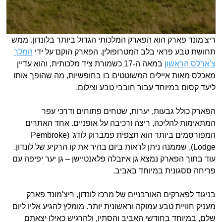
ריצ'מונד פארק הוא הפארק המלכותי הגדול ביותר בלונדון. ממש
תחושת טבע פראי בלב המטרופולין. הפארק הוקם על ידי
המלך
צ'ארלס הראשון
במאה ה-17 כשמורת ציד מלכותית, והוא עדיין
מאכלס מאות איילים המשוטטים בו בחופשיות, מה שהופך אותו
ליעד קסום במיוחד עבור חובבי טבע וצילום.
הפארק כולל גבעות, יערות, שטחים פתוחים ודרכי עפר
המתאימות להליכה, ריצה ורכיבה על אופניים. אחד האתרים
המפורסמים ביותר הוא תצפית פמברוק לודג' (Pembroke
Lodge), שממנה ניתן לראות ביום בהיר את קו הרקיע של לונדון.
עוד בתוך הפארק נמצא גן איזבלה פלאנטיישן – גן יער יפיפה עם
פריחה ססגונית במיוחד באביב.
בניגוד לפארקים האורבניים של מרכז לונדון, ריצ'מונד פארק
מעניק חוויית טבע עמוקה וראשונית יותר. מומלץ להגיע אליו ליום
שלם, במיוחד בחודשי האביב והסתיו, ולהרגיש כאילו יצאתם