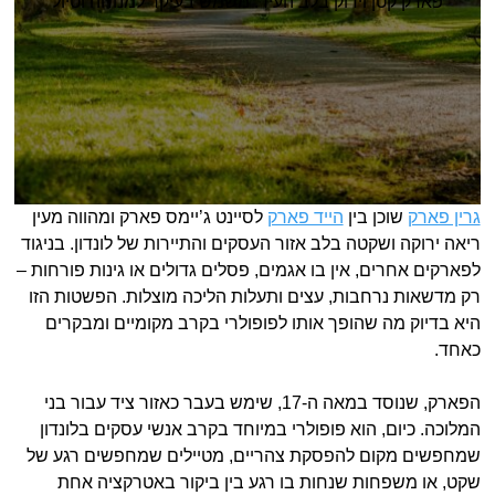
פארק קטן וירוק בלב העיר. משמש בעיקר למנוחה וטיול
גרין פארק
שוכן בין
הייד פארק
לסיינט ג’יימס פארק ומהווה מעין
ריאה ירוקה ושקטה בלב אזור העסקים והתיירות של לונדון. בניגוד
לפארקים אחרים, אין בו אגמים, פסלים גדולים או גינות פורחות –
רק מדשאות נרחבות, עצים ותעלות הליכה מוצלות. הפשטות הזו
היא בדיוק מה שהופך אותו לפופולרי בקרב מקומיים ומבקרים
כאחד.
הפארק, שנוסד במאה ה-17, שימש בעבר כאזור ציד עבור בני
המלוכה. כיום, הוא פופולרי במיוחד בקרב אנשי עסקים בלונדון
שמחפשים מקום להפסקת צהריים, מטיילים שמחפשים רגע של
שקט, או משפחות שנחות בו רגע בין ביקור באטרקציה אחת