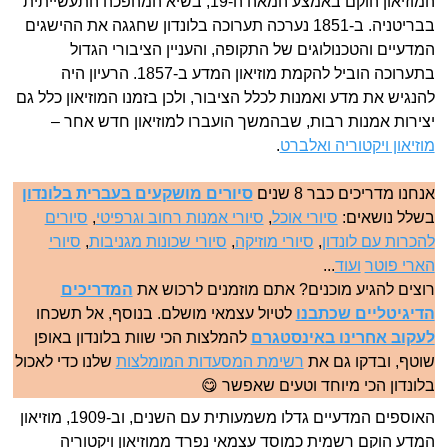
המוזיאון הוקם באמצע המאה ה-19, בשיא המהפכה התעשייתית
בבריטניה. ב-1851 נערכה תערוכה בלונדון שחגגה את ההישגים
המדעיים והטכנולוגים של התקופה, והעניין הציבורי הגדול
בתערוכה הוביל להקמת מוזיאון המדע ב-1857. הרעיון היה
להנגיש את מדע ואמנות לכלל הציבור, ולכן בזמנו המוזיאון כלל גם
יצירות אמנות רבות, שבהמשך הועברו למוזיאון חדש אחר –
מוזיאון ויקטוריה ואלברט
.
אנחנו מדריכים כבר 8 שנים
סיורים מושקעים בעברית בלונדון
בשלל נושאים:
סיורי אוכל
,
סיורי אמנות רחוב וגרפיטי
,
סיורים
להכרות עם לונדון
,
סיורי מוזיקה
,
סיורי שכונות מגניבות
,
סיורי
הארי פוטר
ועוד
...
רוצים להגיע מוכנים? אתם מוזמנים לרכוש את
המדריכים
הדיגיטליים שכתבנו
לטיול עצמאי מושלם. בנוסף, אל תשכחו
לעקוב אחרינו באינסטגרם
להמלצות הכי שוות בלונדון באופן
שוטף, ובדקו גם את
רשימת המסעדות המומלצות
שלנו כדי לאכול
בלונדון הכי מיוחד וטעים שאפשר 😋
האוספים המדעיים גדלו משמעותית עם השנים, וב-1909, מוזיאון
המדע הוקם רשמית כמוסד עצמאי נפרד ממוזיאון ויקטוריה