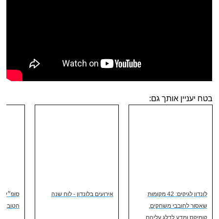
בטח יעניין אותך גם:
לונדון לגיקים: 42 מקומות
אירועים בלונדון - לוח שנה
סופ״ש קו
שאסור לחובבי משחקים,
הטוב, ה
קומיקס ומדע לדלג עליהם