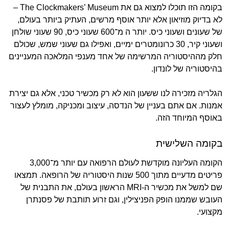
בקומה הזו תוכלו למצוא גם את The Clockmakers’ Museum –
לא בדיוק מוזיאון אלא יותר אוסף מרשים, העתיק ביותר בעולם,
של שעונים ושעוני כיס. יותר ה מ־600 שעוני כיס, 90 שעוני שולחן
ושעוני קיר, 30 כרונומטרים ימיים, ואפילו גם שעוני שמש, שכולם
חלק מההיסטוריה המרשימה של אחד מענפי המלאכה המעניינים
בהיסטוריה של לונדון.
הגלריה מזכירה לנו ששעון הוא לא רק מכשיר טכני, אלא גם יצירת
אמנות. אם אתם בעניין של הנדסה, עיצוב ומכניקה, מומלץ לעצור
באוסף המיוחד הזה.
בקומה השלישית
הקומה העליונה מוקדשת לעולם הרפואה עם יותר מ־3,000
פריטים מדעיים מתוך 500 שנות היסטוריה של הרופאה. תמצאו
שם למשל את מכשיר ה-MRI הראשון בעולם, את התבנית של
העובש שממנו הופק הפניצילין, וגם זרוע תותבת של פסנתרן
מקצועי.