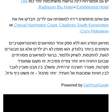
יש גם אפשרויות לינה נגישות ומשתלמות יותר כמו
The
Exhibitionist Hotel
ו-
Radisson Blu Hotel
.
אם אתם מחפשים דירה למשפחה עם ילדים, תבדקו את את
Citadines South Kensington
,
Cheval Harrington Court
או
.
Cozy Hideaway
מוזיאון המדע הוא ללא ספק אחד המוזיאונים האינטראקטיביים
והמהנים ביותר בלונדון. הוא מזמין לא רק ילדים אלא גם מבוגרים
לגעת, להתנסות, לשחק וללמוד, בניגוד למוזיאונים מסורתיים
שבהם החוויה היא יותר צפייה פסיבית. זה מקום שמעודד
סקרנות, מעורר חשיבה יצירתית, ומשלב בין מבט מעניין לעבר
לבין חוויות שמכוונות אל העתיד. יותר מהכול – זה פשוט כיף גדול.
Powered by
GetYourGuide