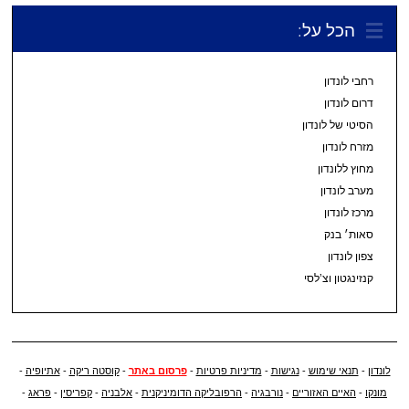
הכל על:
רחבי לונדון
דרום לונדון
הסיטי של לונדון
מזרח לונדון
מחוץ ללונדון
מערב לונדון
מרכז לונדון
סאות׳ בנק
צפון לונדון
קנזינגטון וצ’לסי
לונדון
-
תנאי שימוש
-
נגישות
-
מדיניות פרטיות
-
פרסום באתר
-
קוסטה ריקה
-
אתיופיה
-
מונקו
-
האיים האזוריים
-
נורבגיה
-
הרפובליקה הדומיניקנית
-
אלבניה
-
קפריסין
-
פראג
-