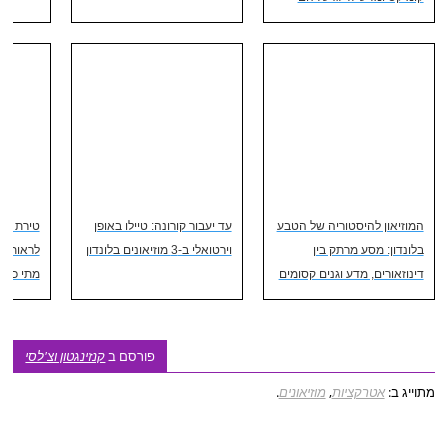
המוזיאון להיסטוריה של הטבע
עד יעבור קורונה: טיילו באופן
טירת וינ
בלונדון: מסע מרתק בין
וירטואלי ב-3 מוזיאונים בלונדון
לראות? 
דינוזאורים, מדע וגנים קסומים
מתי כדא
פורסם ב
קנזינגטון וצ'לסי
מתוייג ב:
אטרקציות
,
מוזיאונים
.