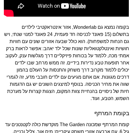
בקומה נמצא גם Wonderlab, אזור אינטראקטיבי לילדים
בתשלום (15 פאונד לכניסה חד פעמית, 24 פאונד למנוי שנתי, ויש
גם הנחות למשפחות). הוא כולל שבעה אזורים שונים עם חוויות
חושיות ואינטלקטואליות שונות שכל ילד יאהב: אפשר לראות ברק
אמתי מכה, ללמוד על בכוחות פיזיקליים דרך מגלשות ענק, לעקוב
אחר תופעות טבע נדירות בידיים. זה ממש מרחב שבו ילדים
יכולים ללמוד מקרוב דרך משחק והתנסות על העולם בהמון
דרכים מגוונות. אם אתם מגיעים עם ילדים חובבי מדע, זה לגמרי
שווה את מחיר הכניסה. בנוסף למיצגים השונים יש גם הדגמות
חיות של ניסויים בהנחיית צוות המקום, הצגות קצרות על מערכת
השמש, הטבע, ועוד.
בקומת המרתף
קומת המרתף שמכונה The Garden מוקדשת כולה לקטנטנים עד
גיל 6, עם ארבעה אזורי משחק עיקריים: מים אור, צליל ובנייה,