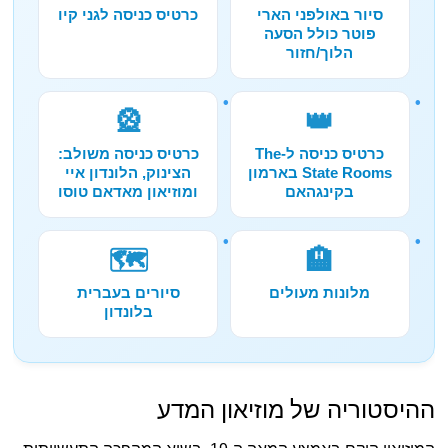
סיור באולפני הארי
כרטיס כניסה לגני קיו
פוטר כולל הסעה
הלוך/חזור
🎡
👑
כרטיס כניסה ל-The
כרטיס כניסה משולב:
State Rooms בארמון
הצינוק, הלונדון איי
בקינגהאם
ומוזיאון מאדאם טוסו
🗺️
🏨
מלונות מעולים
סיורים בעברית
בלונדון
ההיסטוריה של מוזיאון המדע