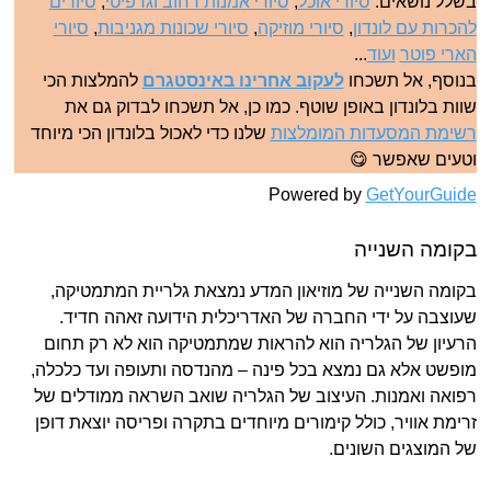
בשלל נושאים:
סיורי אוכל
,
סיורי אמנות רחוב וגרפיטי
,
סיורים
להכרות עם לונדון
,
סיורי מוזיקה
,
סיורי שכונות מגניבות
,
סיורי
הארי פוטר
ועוד
...
בנוסף, אל תשכחו
לעקוב אחרינו באינסטגרם
להמלצות הכי
שוות בלונדון באופן שוטף. כמו כן, אל תשכחו לבדוק גם את
רשימת המסעדות המומלצות
שלנו כדי לאכול בלונדון הכי מיוחד
וטעים שאפשר 😋
Powered by
GetYourGuide
בקומה השנייה
בקומה השנייה של מוזיאון המדע נמצאת גלריית המתמטיקה,
שעוצבה על ידי החברה של האדריכלית הידועה זאהה חדיד.
הרעיון של הגלריה הוא להראות שמתמטיקה הוא לא רק תחום
מופשט אלא גם נמצא בכל פינה – מהנדסה ותעופה ועד כלכלה,
רפואה ואמנות. העיצוב של הגלריה שואב השראה ממודלים של
זרימת אוויר, כולל קימורים מיוחדים בתקרה ופריסה יוצאת דופן
של המוצגים השונים.