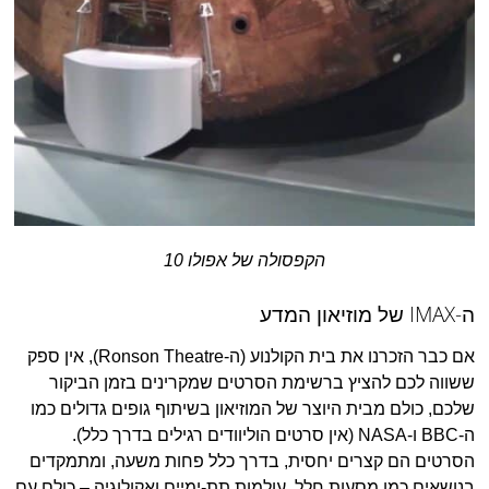
הקפסולה של אפולו 10
ה-IMAX של מוזיאון המדע
אם כבר הזכרנו את בית הקולנוע (ה-Ronson Theatre), אין ספק
ששווה לכם להציץ ברשימת הסרטים שמקרינים בזמן הביקור
שלכם, כולם מבית היוצר של המוזיאון בשיתוף גופים גדולים כמו
ה-BBC ו-NASA (אין סרטים הוליוודים רגילים בדרך כלל).
הסרטים הם קצרים יחסית, בדרך כלל פחות משעה, ומתמקדים
בנושאים כמו מסעות חלל, עולמות תת-ימיים ואקולוגיה – כולם עם