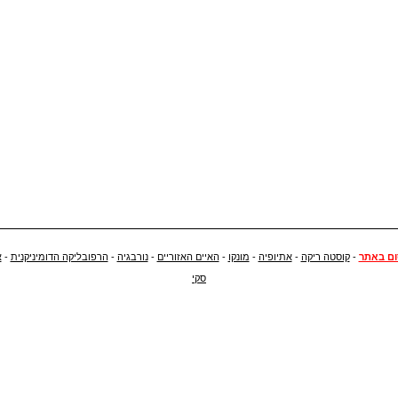
ם באתר
-
קוסטה ריקה
-
אתיופיה
-
מונקו
-
האיים האזוריים
-
נורבגיה
-
הרפובליקה הדומיניקנית
-
א
סקי