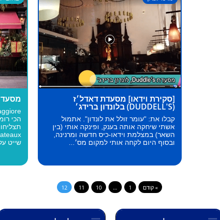
[סקירת וידאו] מסעדת דאדל׳ז
מסעדות
(DUDDELL'S) בלונדון ברידג׳
קבלו את: "עומר זולל את לונדון". אתמול
הכי רומ
אשתי שיחקה אותה בענק, ופינקה אותי (בין
תצליחו 
השאר) במצלמת וידאו-כיס חדשה ומרנינה,
ובסוף היום לקחה אותי למקום מס׳...
שייט על.
» קודם
1
…
10
11
12