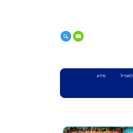
למטייל
מידע
דון