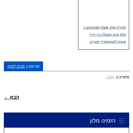
סקירת מלון Lancaster Gate:
מלון צנוע ומוצלח בין הייד
פארק לאוקספורד סטריט
פורסם ב
מרכז לונדון
מתוייג ב:
אוכל
.
ניווט פוסטיאלי
הבא ←
הזמינו מלון