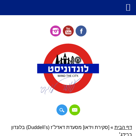
דילוג
דף הבית
»
תפריט ראשי
[סקירת וידאו] מסעדת דאדל׳ז (Duddell's) בלונדון
לתוכן
ברידג׳