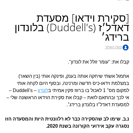
[סקירת וידאו] מסעדת
דאדל׳ז (Duddell's) בלונדון
ברידג׳
צוות האתר
קבלו את: "עומר זולל את לונדון".
אתמול אשתי שיחקה אותה בענק, ופינקה אותי (בין השאר)
במצלמת וידאו-כיס חדשה ומרנינה, ובסוף היום לקחה אותי
למקום מס׳ 1 לאכול בו ברווז פקין אמיתי ב
לונדון
– Duddell's –
אי לכך ובהתאם לזאת – קבלו את סקירת הוידאו הראשונה שלי –
למסעדת דאדל׳ז בלונדון ברידג׳.
נ.ב. שימו לב שהסקירה כבר לא רלוונטית היות והמסעדה הזו
נסגרה עקב אירועי הקורונה בשנת 2020.