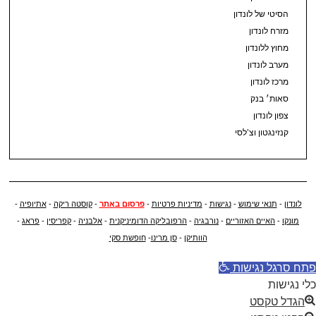
הסיטי של לונדון
מזרח לונדון
מחוץ ללונדון
מערב לונדון
מרכז לונדון
סאות׳ בנק
צפון לונדון
קנזינגטון וצ’לסי
לונדון
-
תנאי שימוש
-
נגישות
-
מדיניות פרטיות
-
פרסום באתר
-
קוסטה ריקה
-
אתיופיה
-
מונקו
-
האיים האזוריים
-
נורבגיה
-
הרפובליקה הדומיניקנית
-
אלבניה
-
קפריסין
-
פראג
-
הוותיקן
-
סן מרינו
-
חופשת סקי
פתח סרגל נגישות
כלי נגישות
הגדל טקסט