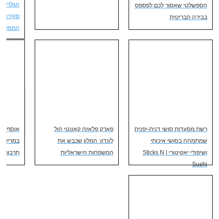
הגלריה ה
הספשלטי שאסור לכם לפספס
סקירה על
בבירה הבריטית
הממלכה 
רשת מסעדות סושי דנית-יפנית
פארק פלאזה קאונטי הול
אוסף וו
שמתמחה בסושי איכותי
לונדון: המלון שכבש את
במרילבו
ושיפודי יאקיטורי | Sticks N
המשפחות הישראליות
תרבותי
Sushi