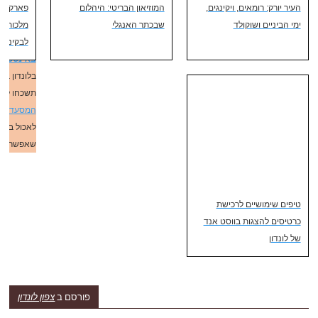
העיר יורק: רומאים, ויקינגים,
המוזיאון הבריטי: היהלום
סיורי שכונ
פארק סנט
ימי הביניים ושוקולד
שבכתר האנגלי
פוטר
ועוד
..
מלכותית 
לבקינגה
בנוסף, אל
באינסטגר
בלונדון באו
תשכחו לבד
המסעדות 
לאכול בלונ
שאפשר 😋
טיפים שימושיים לרכישת
כרטיסים להצגות בווסט אנד
של לונדון
פורסם ב
צפון לונדון