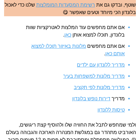
שוטף, ובדקו גם את
רשימת המסעדות המומלצות
שלנו כדי לאכול
בלונדון הכי מיוחד וטעים שאפשר 😋
אם אתם מחפשים עוד המלצות לאטרקציות שוות
בלונדון, תוכלו למצוא אותן
כאן
.
אם אתם מחפשים
מלונות באיזור תוכלו למצוא
אותם כאן
.
מדריך ללונדון עם ילדים
מדריך מלונות למשפחות בעיר
מדריך מלונות לפי תקציב
מדריך
דירות נופש בלונדון
טיסות ללונדון
ולמי שמחפש לתבל את החוויה שלו ולהוסיף קצת ריגושים,
האורביט מתהדר גם במגלשת המנהרה הארוכה והגבוהה בעולם
(!). המגלשה מתפתלת ומסתובבת לא פחות מ-12 פעמים סביב