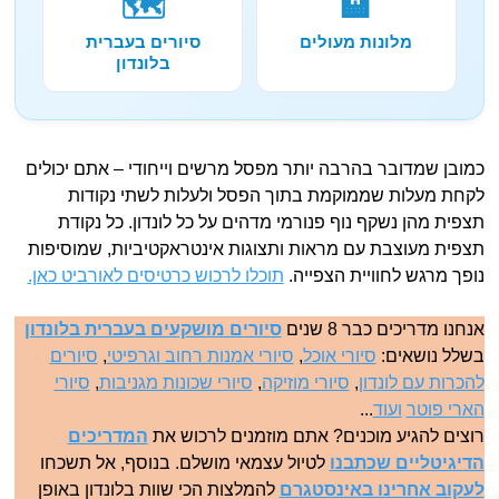
🗺️
🏨
מלונות מעולים
סיורים בעברית
בלונדון
כמובן שמדובר בהרבה יותר מפסל מרשים וייחודי – אתם יכולים
לקחת מעלות שממוקמת בתוך הפסל ולעלות לשתי נקודות
תצפית מהן נשקף נוף פנורמי מדהים על כל לונדון. כל נקודת
תצפית מעוצבת עם מראות ותצוגות אינטראקטיביות, שמוסיפות
נופך מרגש לחוויית הצפייה.
תוכלו לרכוש כרטיסים לאורביט כאן.
אנחנו מדריכים כבר 8 שנים
סיורים מושקעים בעברית בלונדון
בשלל נושאים:
סיורי אוכל
,
סיורי אמנות רחוב וגרפיטי
,
סיורים
להכרות עם לונדון
,
סיורי מוזיקה
,
סיורי שכונות מגניבות
,
סיורי
הארי פוטר
ועוד
...
רוצים להגיע מוכנים? אתם מוזמנים לרכוש את
המדריכים
הדיגיטליים שכתבנו
לטיול עצמאי מושלם. בנוסף, אל תשכחו
לעקוב אחרינו באינסטגרם
להמלצות הכי שוות בלונדון באופן