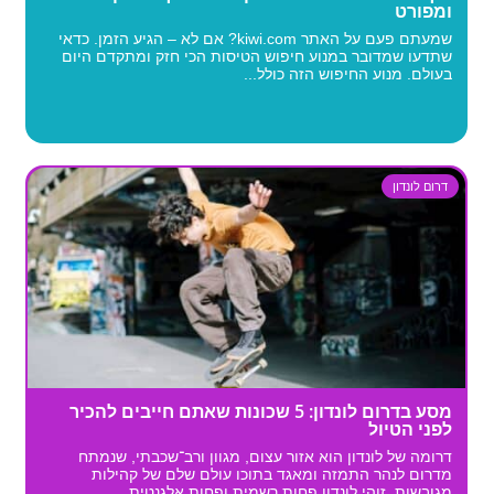
ומפורט
שמעתם פעם על האתר kiwi.com? אם לא – הגיע הזמן. כדאי
שתדעו שמדובר במנוע חיפוש הטיסות הכי חזק ומתקדם היום
בעולם. מנוע החיפוש הזה כולל...
דרום לונדון
מסע בדרום לונדון: 5 שכונות שאתם חייבים להכיר
לפני הטיול
דרומה של לונדון הוא אזור עצום, מגוון ורב־שכבתי, שנמתח
מדרום לנהר התמזה ומאגד בתוכו עולם שלם של קהילות
מגובשות. זוהי לונדון פחות רשמית ופחות אלגנטית...