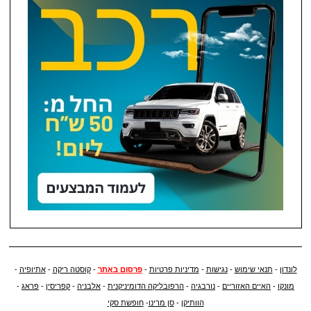
לונדון
-
תנאי שימוש
-
נגישות
-
מדיניות פרטיות
-
פרסום באתר
-
קוסטה ריקה
-
אתיופיה
-
מונקו
-
האיים האזוריים
-
נורבגיה
-
הרפובליקה הדומיניקנית
-
אלבניה
-
קפריסין
-
פראג
-
הוותיקן
-
סן מרינו
-
חופשת סקי