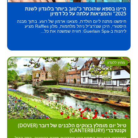
היינו בספא שהוכתר כ"טוב ביותר בלונדון לשנת
2025" והמציאות עלתה על כל דמיון
חיפשנו מתנה ליום הולדת, מצאנו ארמון של רוגע. בתוך מבנה
היסטורי, היכן שצ'רצ'יל ניהל מלחמות, מלון Raffles מציע
ליהנות ב-Guerlain Spa: חוויה שמשנה את כל...
מחוץ ללונדון
טיול יום מומלץ בצוקים הלבנים של דובר (DOVER)
וקנטרברי (CANTERBURY)