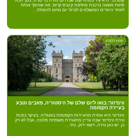
קנטרברי היא עיר במחוז קנט שבדרום מזרח בריטניה, בסך הכול
פחות משעה ברכבת מתחנת קינג'ס קרוס, מה שהופך אותה
לאחד היעדים המושלמים לטיול יום מחוץ להמולה...
מחוץ ללונדון
ווינדזור: בואו ליום שלם של היסטוריה, פאבים וטבע
בעיירה הקסומה
ווינדזור היא אחרת מהעיירות הקסומות באנגליה, בעיקר בזכות
טירת ווינדזור שבה עדיין מתגוררת משפחת מלוכה, אבל לא רק.
כן, יש כאן טירה, דשא ירוק, נהר,...