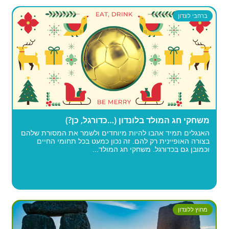
ברחבי לונדון
משחקי חג המולד בלונדון (…כדורגל, כן?)
האנגלים תמיד אהבו להיות מיוחדים ולשמר את המסורת שלהם
בצורה האופיינית רק להם. זה נכון כמעט בכל תחומי החיים
וכמובן גם בכדורגל. משחקי חג המולד...
מחוץ ללונדון