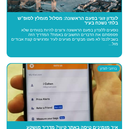
לונדון זוגי בפעם הראשונה: מסלול מומלץ לסופ"ש
בלתי נשכח בעיר
נוסעים ללונדון בפעם הראשונה ורוצים להיות בטוחים שלא
פספסתם את הדברים החשובים באמת? המדריך הזה
בשבילכם! לא מעט מבקרים מגיעים לעיר ומרגישים קצת אבודים
מול...
ברחבי לונדון
איך מזמינים טיסה באתר קיווי? מדריך מושקע