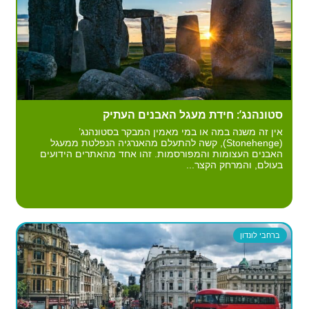
סטונהנג’: חידת מעגל האבנים העתיק
אין זה משנה במה או במי מאמין המבקר בסטונהנג’
(Stonehenge), קשה להתעלם מהאנרגיה הנפלטת ממעגל
האבנים העצומות והמפורסמות. זהו אחד מהאתרים הידועים
בעולם, והמרחק הקצר...
ברחבי לונדון