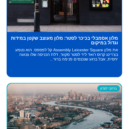
מלון אסמבלי בכיכר לסטר: מלון מעוצב שקטן במידות
וגדול במיקום
את מלון Assembly Leicester Square קל לפספס. הוא נטמע
בצ’רינג קרוס רואד ליד לסטר סקוור, דלת הכניסה שלו צנועה
יחסית, אבל ברגע שנכנסים פנימה ברור...
ברחבי לונדון