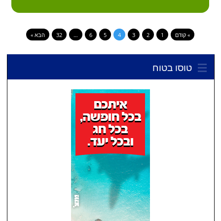
» קודם
1
2
3
4
5
6
…
32
הבא »
טוסו בטוח