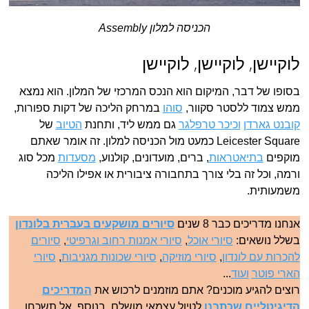
הכניסה למלון Assembly
לוקיישן, לוקיישן, לוקיישן
בסופו של דבר, המיקום הוא הנכס המרכזי של המלון. הוא נמצא
ממש צמוד ללסטר סקוור,
סוהו
במרחק הליכה של דקות ספורות,
קובנט גארדן
וכיכר טרפלגר
גם ממש ליד, ותחנת
הטיוב
של
Leicester Square כמעט מול הכניסה למלון. זה אומר שאתם
מוקפים
בתיאטראות
, ברים, מועדונים, קולנוע,
מסעדות
מכל סוג
ורמה, וכל זה בלי צורך בתחבורה ציבורית או אפילו הליכה
משמעותית.
אנחנו מדריכים כבר 8 שנים
סיורים מושקעים בעברית בלונדון
בשלל נושאים:
סיורי אוכל
,
סיורי אמנות רחוב וגרפיטי
,
סיורים
להכרות עם לונדון
,
סיורי מוזיקה
,
סיורי שכונות מגניבות
,
סיורי
הארי פוטר
ועוד
...
רוצים להגיע מוכנים? אתם מוזמנים לרכוש את
המדריכים
הדיגיטליים שכתבנו
לטיול עצמאי מושלם. בנוסף, אל תשכחו