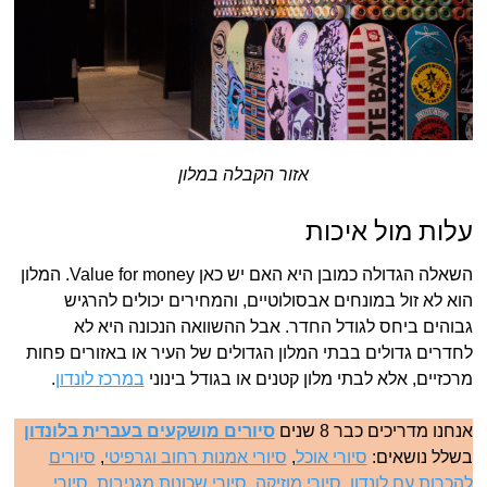
אזור הקבלה במלון
עלות מול איכות
השאלה הגדולה כמובן היא האם יש כאן Value for money. המלון
הוא לא זול במונחים אבסולוטיים, והמחירים יכולים להרגיש
גבוהים ביחס לגודל החדר. אבל ההשוואה הנכונה היא לא
לחדרים גדולים בבתי המלון הגדולים של העיר או באזורים פחות
מרכזיים, אלא לבתי מלון קטנים או בגודל בינוני
במרכז לונדון
.
אנחנו מדריכים כבר 8 שנים
סיורים מושקעים בעברית בלונדון
בשלל נושאים:
סיורי אוכל
,
סיורי אמנות רחוב וגרפיטי
,
סיורים
להכרות עם לונדון
,
סיורי מוזיקה
,
סיורי שכונות מגניבות
,
סיורי