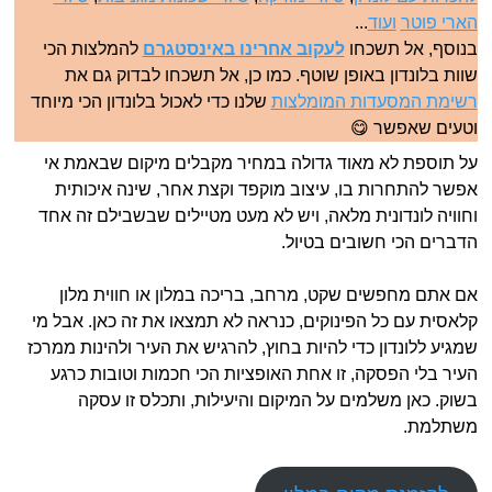
הארי פוטר
ועוד
...
בנוסף, אל תשכחו
לעקוב אחרינו באינסטגרם
להמלצות הכי
שוות בלונדון באופן שוטף. כמו כן, אל תשכחו לבדוק גם את
רשימת המסעדות המומלצות
שלנו כדי לאכול בלונדון הכי מיוחד
וטעים שאפשר 😋
על תוספת לא מאוד גדולה במחיר מקבלים מיקום שבאמת אי
אפשר להתחרות בו, עיצוב מוקפד וקצת אחר, שינה איכותית
וחוויה לונדונית מלאה, ויש לא מעט מטיילים שבשבילם זה אחד
הדברים הכי חשובים בטיול.
אם אתם מחפשים שקט, מרחב, בריכה במלון או חווית מלון
קלאסית עם כל הפינוקים, כנראה לא תמצאו את זה כאן. אבל מי
שמגיע ללונדון כדי להיות בחוץ, להרגיש את העיר ולהינות ממרכז
העיר בלי הפסקה, זו אחת האופציות הכי חכמות וטובות כרגע
בשוק. כאן משלמים על המיקום והיעילות, ותכלס זו עסקה
משתלמת.