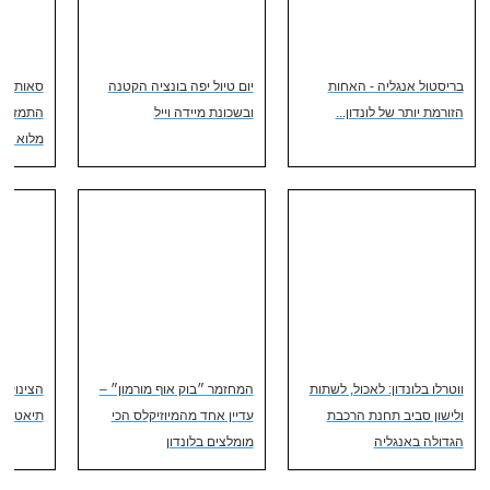
בריסטול אנגליה - האחות
יום טיול יפה בונציה הקטנה
סאות'בנק
הזורמת יותר של לונדון...
ובשכונת מיידה וייל
התמזה וק
מלוא הח
ווטרלו בלונדון: לאכול, לשתות
המחזמר ״בוק אוף מורמון״ –
הצינוק ש
ולישון סביב תחנת הרכבת
עדיין אחד מהמיוזיקלס הכי
תיאטרון
הגדולה באנגליה
מומלצים בלונדון