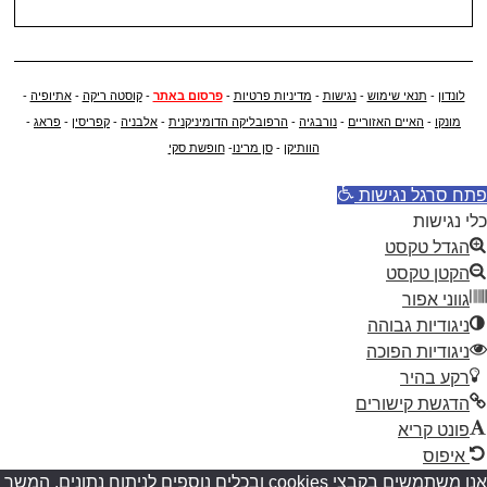
לונדון
-
תנאי שימוש
-
נגישות
-
מדיניות פרטיות
-
פרסום באתר
-
קוסטה ריקה
-
אתיופיה
-
מונקו
-
האיים האזוריים
-
נורבגיה
-
הרפובליקה הדומיניקנית
-
אלבניה
-
קפריסין
-
פראג
-
הוותיקן
-
סן מרינו
-
חופשת סקי
פתח סרגל נגישות
כלי נגישות
הגדל טקסט
הקטן טקסט
גווני אפור
ניגודיות גבוהה
ניגודיות הפוכה
רקע בהיר
הדגשת קישורים
פונט קריא
איפוס
אנו משתמשים בקבצי cookies ובכלים נוספים לניתוח נתונים. המשך