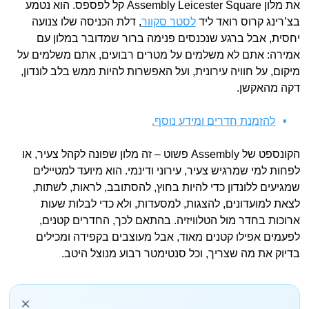
את מלון Assembly Leicester Square קל לפספס. הוא נטמע
בצ’רינג קרוס רואד ליד
לסטר סקוור
, דלת הכניסה שלו צנועה
יחסית, אבל ברגע שנכנסים פנימה ברור שמדובר במלון עם
אמירה: אתם לא משלמים על מטרים רבועים, אתם משלמים על
מיקום, על חוויה עירונית, ועל האפשרות להיות ממש בלב לונדון,
דקה מהאקשן.
להזמנת חדרים ומידע נוסף.
הקונספט של Assembly פשוט – זה מלון שפונה לקהל צעיר, או
לפחות למי שמרגיש צעיר, עירוני ודינמי. הוא מיועד למטיילים
שמגיעים ללונדון כדי להיות בחוץ, להסתובב, לראות, לשתות,
לצאת למועדונים, להצגות, למסעדות, ולא כדי לבלות שעות
ארוכות בחדר מול הטלוויזיה. בהתאם לכך, החדרים קטנים,
לפעמים אפילו קטנים מאוד, אבל מעוצבים בקפידה ומכילים
בדיוק את מה שצריך, וכל סנטימטר רבוע מנוצל היטב.
×