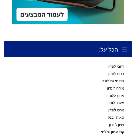
הכל על:
רחבי לונדון
דרום לונדון
הסיטי של לונדון
מזרח לונדון
מחוץ ללונדון
מערב לונדון
מרכז לונדון
סאות׳ בנק
צפון לונדון
קנזינגטון וצ’לסי