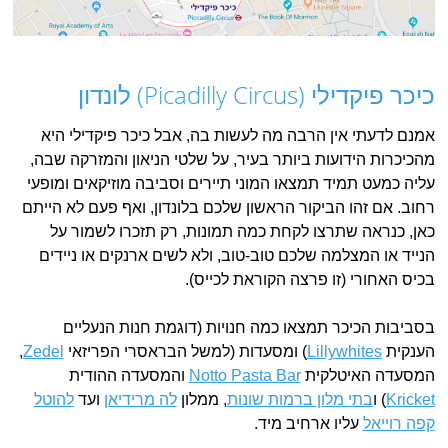
כיכר פיקדילי (Picadilly Circus) לונדון
אמנם לדעתי אין הרבה מה לעשות בה, אבל כיכר פיקדילי היא
מהכיכרות הידועות ביותר בעיר, על שלטי הניאון והמזרקה שבה,
עליה כמעט תמיד תמצאו המוני תיירים וסביבה מוזיקאים ומופעי
רחוב. אם זהו הביקור הראשון שלכם בלונדון, ואף פעם לא הייתם
כאן, כנראה שתרצו לקחת כמה תמונות, רק תזכרו לשמור על
הנייד או המצלמה שלכם טוב-טוב, ולא לשים ארנקים או ניידים
בכיס האחורי (זו פרצה הקוראת לכייס).
בסביבות הכיכר תמצאו כמה חנויות (דוגמת חנות הנעליים
הענקית
Lillywhites
) ומסעדות (למשל הבראסרי הפריזאי
Zedel
,
המסעדה האיטלקית
Notto Pasta Bar
והמסעדה ההודית
Kricket
) ו
בתי מלון ברמות שונות
, ממלון
לה מרידיאן
ועד
להוטל
קפה רוייאל
עליו ארחיב מיד.