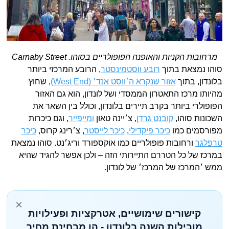
מרחובות הקניות והאופנה הפופולריים בסוהו. Carnaby Street
סוהו נמצאת בתוך
רובע ווסטמינסטר
, הרובע המרכזי ביותר
בלונדון, בתוך
אזור שנקרא ה׳ווסט אנד׳ (West End)
, שחוץ
מהיותו מרכז התאטרון הממסדי ושל לונדון, הוא גם האזור
הפופולרי ביותר בקרב תיירים בלונדון, וכולל בין השאר את
השכונות סוהו,
קובנט גרדן
, צ׳יינה טאון
ומייפייר
, וגם כיכרות
מפורסמים כמו
כיכר פיקדילי
,
כיכר לייסטר
, צ׳רינג קרוס,
כיכר
טרפלגר
ורחובות פופולריים כמו אוקספורד וריג׳נט. סוהו נמצאת
במרכז של כל הטררם התיירותי הזה – ולכן אפשר להגיד שהיא
ממש ׳המרכז של המרכז׳ של לונדון.
×
קישורים שימושיים, אטרקציות ופעילויות
מובילות השנה בלונדון - הן מבחינת מחיר