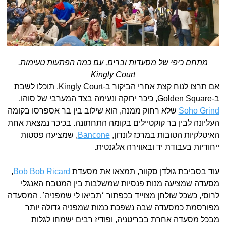
מתחם כיפי של מסעדות וברים, עם כמה הפתעות טעימות.
Kingly Court
אם תרצו לנוח קצת אחרי הביקור ב-Kingly Court, תוכלו לשבת
ב-Golden Square, כיכר ירוקה ונעימה בצד המערבי של סוהו.
Soho Grind
שלא רחוק ממנה, הוא שילוב בין בר אספרסו בקומה
העליונה לבין בר קוקטיילים בקומה התחתונה. בכיכר נמצאת אחת
האיטלקיות הטובות במרכז לונדון,
Bancone
, שמציעה פסטות
ייחודיות בעבודת יד ובאווירה אלגנטית.
עוד בסביבת גולדן סקוור, תמצאו את מסעדת
Bob Bob Ricard
,
מסעדה שמציעה מנות פנסיות שמשלבות בין המטבח האנגלי
לרוסי, כשכל שולחן מצוייד בכפתור ׳תביאו לי שמפניה׳. המסעדה
מפורסמת כמסעדה שבה נשפכת כמות שמפניה גדולה יותר
מבכל מסעדה אחרת בבריטניה, ופודיז רבים ישמחו לגלות