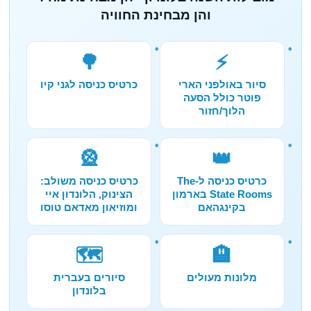
והן מבחינת החוויה
🌳
⚡
סיור באולפני הארי
כרטיס כניסה לגני קיו
פוטר כולל הסעה
הלוך/חזור
🎡
👑
כרטיס כניסה ל-The
כרטיס כניסה משולב:
State Rooms בארמון
הצינוק, הלונדון איי
בקינגהאם
ומוזיאון מאדאם טוסו
🗺️
🏨
מלונות מעולים
סיורים בעברית
בלונדון