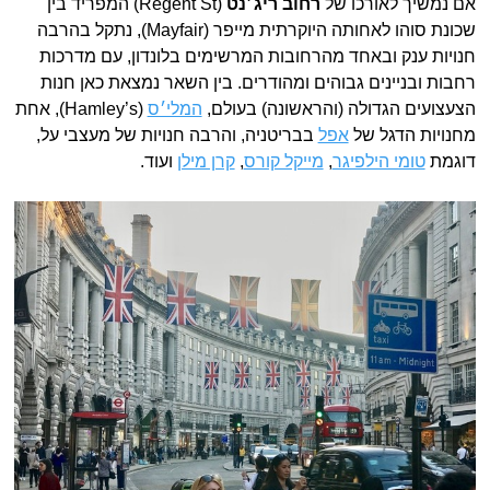
אם נמשיך לאורכו של
רחוב ריג׳נט
(Regent St) המפריד בין
שכונת סוהו לאחותה היוקרתית מייפר (Mayfair), נתקל בהרבה
חנויות ענק ובאחד מהרחובות המרשימים בלונדון, עם מדרכות
רחבות ובניינים גבוהים ומהודרים. בין השאר נמצאת כאן חנות
הצעצועים הגדולה (והראשונה) בעולם,
המלי׳ס
(Hamley’s), אחת
מחנויות הדגל של
אפל
בבריטניה, והרבה חנויות של מעצבי על,
דוגמת
טומי הילפיגר
,
מייקל קורס
,
קרן מילן
ועוד.