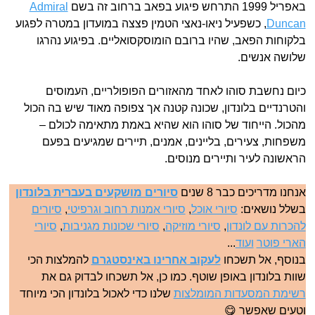
באפריל 1999 התרחש פיגוע בפאב ברחוב זה בשם
Admiral
Duncan
, כשפעיל ניאו-נאצי הטמין פצצה במועדון במטרה לפגוע
בלקוחות הפאב, שהיו ברובם הומוסקסואליים. בפיגוע נהרגו
שלושה אנשים.
כיום נחשבת סוהו לאחד מהאזורים הפופולריים, העמוסים
והטרנדיים בלונדון, שכונה קטנה אך צפופה מאוד שיש בה הכול
מהכול. הייחוד של סוהו הוא שהיא באמת מתאימה לכולם –
משפחות, צעירים, בליינים, אמנים, תיירים שמגיעים בפעם
הראשונה לעיר ותיירים מנוסים.
אנחנו מדריכים כבר 8 שנים
סיורים מושקעים בעברית בלונדון
בשלל נושאים:
סיורי אוכל
,
סיורי אמנות רחוב וגרפיטי
,
סיורים
להכרות עם לונדון
,
סיורי מוזיקה
,
סיורי שכונות מגניבות
,
סיורי
הארי פוטר
ועוד
...
בנוסף, אל תשכחו
לעקוב אחרינו באינסטגרם
להמלצות הכי
שוות בלונדון באופן שוטף. כמו כן, אל תשכחו לבדוק גם את
רשימת המסעדות המומלצות
שלנו כדי לאכול בלונדון הכי מיוחד
וטעים שאפשר 😋