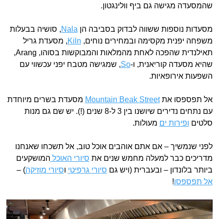
שהמסעדה מגישה גם ביף וולינגטון.
מסעדות נוספות ששווה לבדוק בסביבה הן
Nala
, סושיה בבעלות
משפחה יפנית מקסימה ובמחירים נוחים,
Kiln
, מסעדת גריל
תאילנדית שהפכה לאחת מהמלאות והמבוקשות בסוהו, Arang,
שהיא מסעדה קוריאנית, ו-
So
, שמגישה מטבח יפני עכשווי עם
השפעות אירופאיות.
אל תפספסו את
Mountain Beak Street
מסעדת בשרים מיוחדת
עם נתחים נדירים שיושנו בין 3 ל-8 שנים (!). יש שם גם מנות
סלטים
ופירות ים
מעולות.
לפני שנמשיך – אם אתם אוהבים אוכל טוב, אל תשכחו שאנחנו
מדריכים כבר למעלה מחמש שנים את
סיורי האוכל
המושקעים
ביותר בלונדון – ובעברית (ויש גם
סיורי גרפיטי
ו
סיורי מוזיקה
) –
אל תפספסו
!