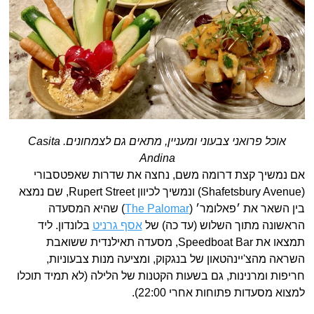
אוכל פרואני צבעוני ומעניין, מתאים גם לצמחונים. Casita
Andina
אם נמשיך קצת דרומה משם, נחצה את שדרות שאפטסבורי
(Shafetsbury Avenue) ונמשיך לכיוון Rupert Street, שם נמצא
בין השאר את ׳פאלומר׳ (
The Palomar
) שהיא המסעדה
הראשונה מתוך השלוש (עד כה) של
אסף גרניט
בלונדון. ליד
תמצאו את Speedboat Bar, מסעדה תאילנדית ששואבת
השראה מהצ'יינהטאון של בנגקוק, ומציעה מנות צבעוניות,
חריפות ומרנינות, גם בשעות הקטנות של הלילה (לא תמיד תוכלו
למצוא מסעדות פתוחות אחרי 22:00).