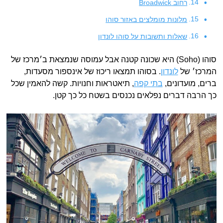
רחוב Broadwick
מלונות מומלצים באזור סוהו
שאלות ותשובות על סוהו לונדון
סוהו (Soho) היא שכונה קטנה אבל עמוסה שנמצאת ב׳מרכז של
המרכז׳ של
לונדון
. בסוהו תמצאו ריכוז של אינספור מסעדות,
ברים, מועדונים,
בתי קפה
, תיאטראות וחנויות. קשה להאמין שכל
כך הרבה דברים נפלאים נכנסים בשטח כל כך קטן.