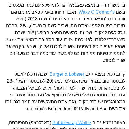
בהמשך הרחוב נמצא פאב אירי גדול ומושקע עם כמה מפלסים
בשם
Waxy O’Connor’s
. מלבד היותו באמת פאב מהמם וגם
זוכה פרס ׳הפאב האירי הטוב באירופה׳ בשנת 2018 (תעשו
סיבוב בפנים לפני שאתם מתיישבים לשתות משהו), יש לי הרבה
נוסטלגיה למקום, שכן זהו למעשה הפאב הראשון שבו ישבתי
כשעברתי ללונדון לפני כמה שנים. עוד בסביבה תמצאו את Bake,
שהיא מאפייה סינית/יפנית ששווה להכנס אליה, יש כאן בין השאר
לחמניות סיניות נימוחות במילוי בשר ועוד כמה דברים מעניינים
שווה לנסות.
קרוב לכאן נמצאת גם
Burger & Lobster
, שבה תוכלו לאכול
לובסטר טוב במחיר משתלם לכל נפש (20 ללובסטר ׳רגיל׳ ו-28
ללובסטר גדול, מחיר שווה לכל הדעות), או שילוב של המבורגר
ולובסטר. ההמלצה שלי היא ללכת דווקא על הלובסטר עצמו, כי
המבורגרים יש בכל מקום. (אם אתם מתעקשים על המבורגר, נסו
את רשת Patty and Bun או Tommy’s Burger Joint).
באזור נמצא גם ה-
Bubblewrap Waffle
(באבלראפ) המפורסם,