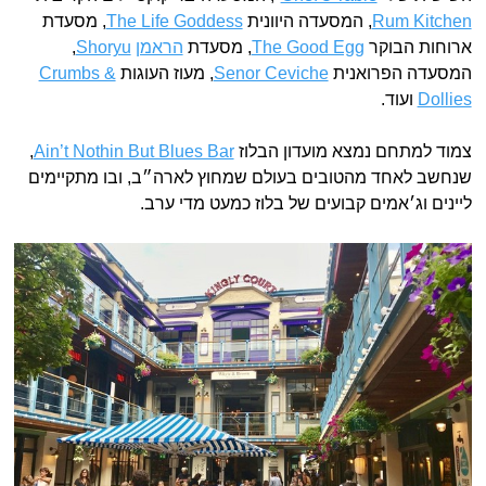
Rum Kitchen
, המסעדה היוונית
The Life Goddess
, מסעדת
ארוחות הבוקר
The Good Egg
, מסעדת
הראמן
Shoryu
,
המסעדה הפרואנית
Senor Ceviche
, מעוז העוגות
Crumbs &
Dollies
ועוד.
צמוד למתחם נמצא מועדון הבלוז
Ain’t Nothin But Blues Bar
,
שנחשב לאחד מהטובים בעולם שמחוץ לארה״ב, ובו מתקיימים
ליינים וג׳אמים קבועים של בלוז כמעט מדי ערב.