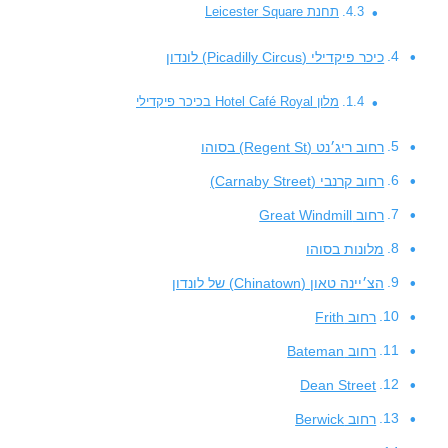
תחנת Leicester Square
כיכר פיקדילי (Picadilly Circus) לונדון
מלון Hotel Café Royal בכיכר פיקדילי
רחוב ריג׳נט (Regent St) בסוהו
רחוב קרנבי (Carnaby Street)
רחוב Great Windmill
מלונות בסוהו
הצ׳יינה טאון (Chinatown) של לונדון
רחוב Frith
רחוב Bateman
Dean Street
רחוב Berwick