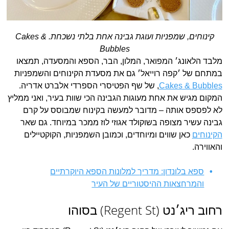
קינוחים, שמפניות ועוגת גבינה אחת בלתי נשכחת. Cakes &
Bubbles
מלבד הלאונג׳ המפואר, המלון, הבר, הספא והמסעדה, תמצאו
במתחם של ׳קפה רוייאל׳ גם את מסעדת הקינוחים והשמפניות
Cakes & Bubbles
, של שף הפטיסרי הספרדי אלברט אדריה.
המקום מגיש את אחת מעוגות הגבינה הכי שוות בעיר, ואני ממליץ
לא לפספס אותה – מדובר למעשה בקינוח שמבוסס על קרם
גבינה עשיר מצופה בשוקולד אגוזי לוז ממכר במיוחד. גם שאר
הקינוחים
כאן שווים ומיוחדים, וכמובן השמפניות, הקוקטיילים
והאווירה.
ספא בלונדון: מדריך למלונות הספא היוקרתיים
והמרחצאות ההיסטוריים של העיר
רחוב ריג׳נט (Regent St) בסוהו