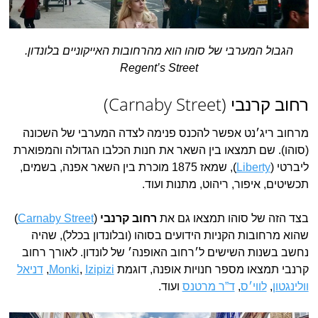
הגבול המערבי של סוהו הוא מהרחובות האייקוניים בלונדון.
Regent’s Street
רחוב קרנבי (Carnaby Street)
מרחוב ריג׳נט אפשר להכנס פנימה לצדה המערבי של השכונה
(סוהו). שם תמצאו בין השאר את חנות הכלבו הגדולה והמפוארת
ליברטי (
Liberty
), שמאז 1875 מוכרת בין השאר אפנה, בשמים,
תכשיטים, איפור, ריהוט, מתנות ועוד.
בצד הזה של סוהו תמצאו גם את
רחוב קרנבי
(
Carnaby Street
)
שהוא מרחובות הקניות הידועים בסוהו (ובלונדון בכלל), שהיה
נחשב בשנות השישים ל׳רחוב האופנה׳ של לונדון. לאורך רחוב
קרנבי תמצאו מספר חנויות אופנה, דוגמת
Izipizi
,
Monki
,
דניאל
וולינגטון
,
לווי׳ס
,
ד”ר מרטנס
ועוד.