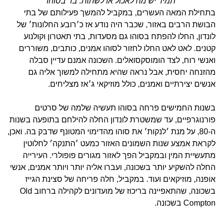
תמיד יש מה לאכול או לשתות. בר בסוהו
בתחילת המאה העשרים, במקביל להמשך פעילותם של בתי
הבושת הרבים באזור, שכבר היה נודע אז כ׳רובע החלונות׳ של
לונדון, החלו להפתח בסוהו גם מסעדות, בתי תאטרון וקולנוע
קטנים. לאט לאט החלו לחזור לסוהו אמנים, כותבים, משוררים
ואנשי רוח, לצד הומוסקסואלים. השכונה אמנם עדיין סבלה
מהזנחה יחסית, אבל נראה שהיא מתחילה למשוך אליה גם
אנשים יצירתיים ואמנים, כולל מוזיקאי ג׳אז מצליחים.
בשנות החמישים פרחה בסוהו תעשיה שלמה של סרטים
פורנוגרפיים, עד שמשטרת לונדון החלה להילחם בתופעה בשנות
ה-80, על מנת ׳לנקות׳ את סוהו מהדימוי המטונף שדבק בה. ואכן,
לקראת אמצע שנות השמונים האזור כמעט ׳התנקה׳ לחלוטין
מתעשיית המין ובמקביל הפך לאזור מגורים פופולרי. העירייה
החלה להשקיע יותר בשכונה, ועברו אליה יותר ויותר אמנים, אנשי
אופנה, מוזיקאים ועוד. במקביל, חלה פריחה של סצינת הגייז
בשכונה, שהתאפיינה בריכוז של מועדונים לקהילה ברחוב Old
Compton בשכונה.