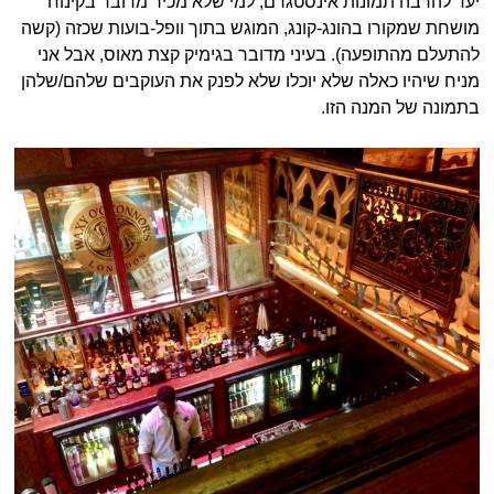
יעד להרבה תמונות אינסטגרם, למי שלא מכיר מדובר בקינוח
מושחת שמקורו בהונג-קונג, המוגש בתוך וופל-בועות שכזה (קשה
להתעלם מהתופעה). בעיני מדובר בגימיק קצת מאוס, אבל אני
מניח שיהיו כאלה שלא יוכלו שלא לפנק את העוקבים שלהם/שלהן
בתמונה של המנה הזו.