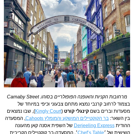
מרחובות הקניות והאופנה הפופולריים בסוהו. Carnaby Street
בצמוד לרחוב קרנבי נמצא מתחם צבעוני וכיפי במיוחד של
מסעדות וברים בשם
קינגלי קורט
(
Kingly Court
), שבו נמצאים
בין השאר:
בר הקוקטיילים המושקע והמומלץ Cahoots
, המסעדה
ההודית
Derjeeling Express
של השפית אסנה קאן מהעונה
השישית של ׳
Chef’s Table
׳, המסעדה-בר קוקטיילים הקריבית