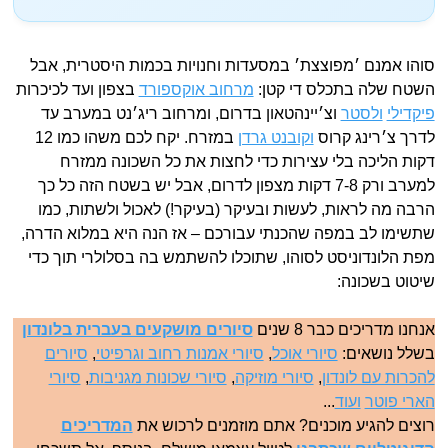
סוהו אמנם ׳מפוצצת׳ במסעדות וחנויות בכמות היסטרית, אבל
השטח שלה בתכלס די קטן:
מרחוב אוקספורד
בצפון ועד לכיכרות
פיקדילי
ולסטר
וצ׳יינהטאון בדרום, ומרחוב ריג׳נט במערב עד
לדרך צ׳רינג קרוס
וקובנט גרדן
במזרח. יקח לכם משהו כמו 12
דקות הליכה בלי עצירות כדי לחצות את כל השכונה ממזרח
למערב ורק 7-8 דקות מצפון לדרום, אבל יש בשטח הזה כל כך
הרבה מה לראות, לעשות ובעיקר (בעיקר!) לאכול ולשתות, כמו
שתשימו לב במפה שהכנתי עבורכם – אז הנה היא במלוא הדרה,
מפת הלונדוניסט לסוהו, שתוכלו להשתמש בה בסלולרי תוך כדי
שיטוט בשכונה:
אנחנו מדריכים כבר 8 שנים
סיורים מושקעים בעברית בלונדון
בשלל נושאים:
סיורי אוכל
,
סיורי אמנות רחוב וגרפיטי
,
סיורים
להכרות עם לונדון
,
סיורי מוזיקה
,
סיורי שכונות מגניבות
,
סיורי
הארי פוטר
ועוד
...
רוצים להגיע מוכנים? אתם מוזמנים לרכוש את
המדריכים