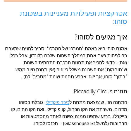
אטרקציות ופעילויות מעניינות בשכונת
סוהו:
איך מגיעים לסוהו?
אמנם סוהו היא באמת ׳המרכז של המרכז׳ וסביר להניח שתעברו
בה לפחות פעם אחת במהלך השהות שלכם בלונדון, אבל בכל
זאת – כדאי להכיר את תחנות הרכבת התחתית השונות
ש׳תוחמות׳ את השכונה משלל כיווניה (אין תחנת טיוב ממש
׳בתוך׳ סוהו, אך ישנן ארבע תחנות שונות ׳מסביב׳ לה).
תחנת Piccadilly Circus
התחנה הזו, שנמצאת מתחת ל
כיכר פיקדילי,
גובלת בסוהו
מדרום. משרתת את הקו הכחול, קו פיקדילי, ואת הקו החום, קו
בייקרלו. ברגע שתפנו ממנה צפונה לאחד מהסמטאות או
הרחובות (למשל Glasshouse St) – תכנסו לסוהו.