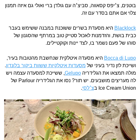
בוטנים, צ׳יפס קסאווה, סביצ׳ה עם גולדן ברי ואולי גם איזה תמנון
צלוי אם אתם בסדר עם זה.
Blacklock
היא מסעדת בשרים ששוכנת במבנה ששימש בעבר
כבית בושת, והזדמנות לאכול סטייק טוב במרתף שהסגנון של
סוהו של פעם נשמר בו, לצד יינות וקוקטיילים.
Bocca di Lupo
היא מסעדה איטלקית שנחשבת מהטובות בעיר,
ושייכת לזן נדיר בעיני של
מסעדות איטלקיות ששוות ביקור בלונדון
.
מולה תמצאו את הגלידריה
Gelupo
, ששייכת למסעדה עצמה ויש
לה מעריצים מושבעים. יש תור? נסו את הגלידריה Parlour של
Ice Cream Union ב
צ׳לסי
.