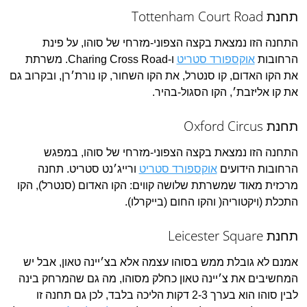
תחנת Tottenham Court Road
התחנה הזו נמצאת בקצה הצפוני-מזרחי של סוהו, על פינת
הרחובות
אוקספורד סטריט
ו-Charing Cross Road. משרתת
את הקו האדום, קו סנטרל, את הקו השחור, קו נורת׳רן, ובקרוב גם
את קו אליזבת׳, הקו הסגול-בהיר.
תחנת Oxford Circus
התחנה הזו נמצאת בקצה הצפוני-מזרחי של סוהו, במפגש
הרחובות הידועים
אוקספורד סטריט
ורייג׳נט סטריט. תחנה
מרכזית מאוד שמשרתת שלושה קווים: הקו האדום (סנטרל), הקו
התכלת (ויקטוריה( והקו החום (בייקרלו).
תחנת Leicester Square
אמנם לא גובלת ממש בסוהו עצמה אלא בצ׳יינה טאון, אבל יש
המחשיבים את צ׳יינה טאון כחלק מסוהו, מה גם שהמרחק בינה
לבין סוהו הוא בערך 2-3 דקות הליכה בלבד, לכן גם תחנה זו