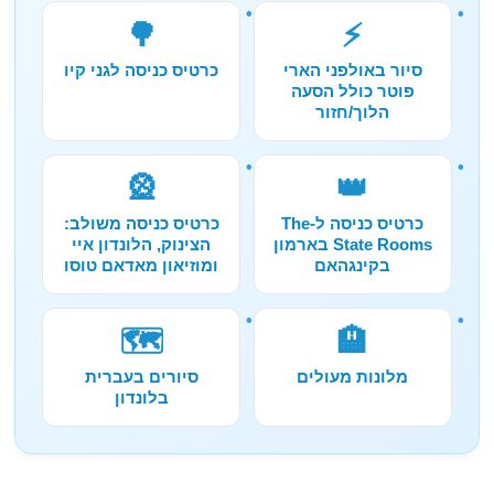
🌳
⚡
סיור באולפני הארי
כרטיס כניסה לגני קיו
פוטר כולל הסעה
הלוך/חזור
🎡
👑
כרטיס כניסה ל-The
כרטיס כניסה משולב:
State Rooms בארמון
הצינוק, הלונדון איי
בקינגהאם
ומוזיאון מאדאם טוסו
🗺️
🏨
מלונות מעולים
סיורים בעברית
בלונדון