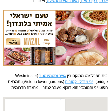
ארמון בקינגהאם
,
מעון ראש הממשלה
, ואחרים.
בית הפרלמנט ממוקם בין
גשר וסטמינסטר
(Westminster
bridge) ו
גני מגדל ויקטוריה
(Victoria tower gardens). המראה
הפוטוגני והמומלץ הוא דווקא מעבר לנהר – מהגדה הדרומית.