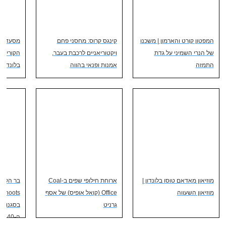
המפטון קורט והארמון | משכנו
קינגס קרוס: מחסני פחם
מסעדה ב
של הנרי השמיני על גדת
ויקטוריאניים לרכבת בעבר,
הקוריאני
התמזה
אמנות ופנאי בהווה
בלונדון?
מוזיאון מאדאם טוסו בלונדון |
ארוחת חילופי שפים ב-Coal
בר הקוק
מוזיאון השעווה
Office (קואל אופיס) של אסף
גרניט
בסגנון ת
ה-40