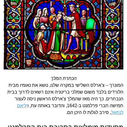
הכתרת המלך
המונרך – צ'ארלס השלישי במקרה שלנו, נושא את נאומיו מבית
הלורדים בלבד משום שמלכי בריטניה אינם רשאים לדרוך בבית
הנבחרים. כך היה מאז שהמלך צ'ארלס הראשון ניסה לעצור
חמישה חברי פרלמנט ב-1642, והדובר באותה עת, ו
יליאם
לנתאל
, סירב לגלות לו היכן הם.
מסעדות מומלצות בסביבת בית הפרלמנט