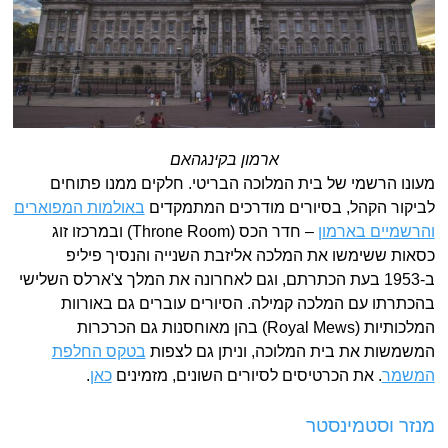
ארמון בקינגהאם
מעונו הרשמי של בית המלוכה הבריטי. חלקים ממנו פתוחים
לביקור הקהל, בסיורים מודרכים המתמקדים
באולמות המפוארים
והרשמיים בארמון
– חדר הכס (Throne Room) ובמרכזו זוג
כסאות ששימשו את המלכה אליזבת השנייה והנסיך פיליפ
ב-1953 בעת הכתרתם, וגם לאחרונה את המלך צ'ארלס השלישי
בהכתרתו עם המלכה קמילה. הסיורים עוברים גם באורוות
המלכותיות (Royal Mews) בהן מאוחסנות גם הכרכרות
המשמשות את בית המלוכה, וניתן גם לצפות
בטקס החלפת
המשמר
. את הכרטיסים לסיורים השונים, מזמינים
כאן
.
מנזר וסטמינסטר