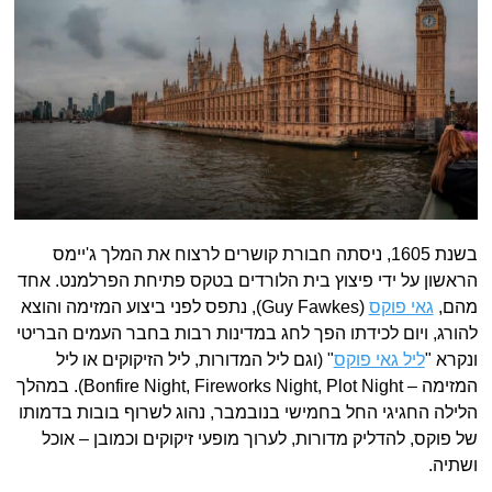
בשנת 1605, ניסתה חבורת קושרים לרצוח את המלך ג'יימס
הראשון על ידי פיצוץ בית הלורדים בטקס פתיחת הפרלמנט. אחד
מהם,
גאי פוקס
(Guy Fawkes), נתפס לפני ביצוע המזימה והוצא
להורג, ויום לכידתו הפך לחג במדינות רבות בחבר העמים הבריטי
ונקרא "
ליל גאי פוקס
" (וגם ליל המדורות, ליל הזיקוקים או ליל
המזימה – Bonfire Night, Fireworks Night, Plot Night). במהלך
הלילה החגיגי החל בחמישי בנובמבר, נהוג לשרוף בובות בדמותו
של פוקס, להדליק מדורות, לערוך מופעי זיקוקים וכמובן – אוכל
ושתיה.