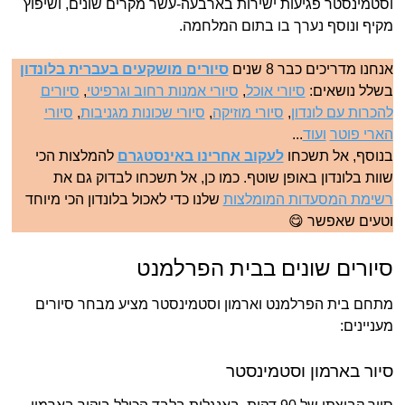
וסטמינסטר פגיעות ישירות בארבעה-עשר מקרים שונים, ושיפוץ
מקיף ונוסף נערך בו בתום המלחמה.
אנחנו מדריכים כבר 8 שנים
סיורים מושקעים בעברית בלונדון
בשלל נושאים:
סיורי אוכל
,
סיורי אמנות רחוב וגרפיטי
,
סיורים
להכרות עם לונדון
,
סיורי מוזיקה
,
סיורי שכונות מגניבות
,
סיורי
הארי פוטר
ועוד
...
בנוסף, אל תשכחו
לעקוב אחרינו באינסטגרם
להמלצות הכי
שוות בלונדון באופן שוטף. כמו כן, אל תשכחו לבדוק גם את
רשימת המסעדות המומלצות
שלנו כדי לאכול בלונדון הכי מיוחד
וטעים שאפשר 😋
סיורים שונים בבית הפרלמנט
מתחם בית הפרלמנט וארמון וסטמינסטר מציע מבחר סיורים
מעניינים:
סיור בארמון וסטמינסטר