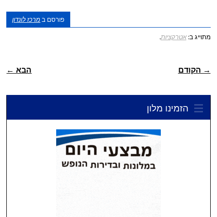
פורסם ב
מרכז לונדון
מתוייג ב:
אטרקציות
.
ניווט פוסטיאלי
→ הקודם
הבא ←
הזמינו מלון