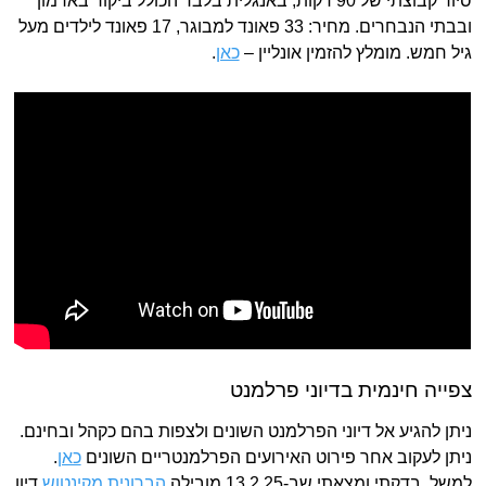
סיור קבוצתי של 90 דקות, באנגלית בלבד הכולל ביקור בארמון
ובבתי הנבחרים. מחיר: 33 פאונד למבוגר, 17 פאונד לילדים מעל
גיל חמש. מומלץ להזמין אונליין –
כאן
.
צפייה חינמית בדיוני פרלמנט
ניתן להגיע אל דיוני הפרלמנט השונים ולצפות בהם כקהל ובחינם.
ניתן לעקוב אחר פירוט האירועים הפרלמנטריים השונים
כאן
.
למשל, בדקתי ומצאתי שב-13.2.25 מובילה
הברונית מקינטוש
דיון