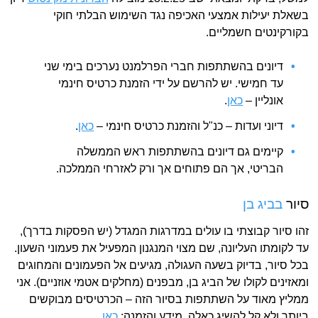
בשאלת יעילות אמצעי האכיפה נגד השימוש הבלתי חוקי
בקורקינטים חשמליים.
דיונים בהשתתפות חברי הפרלמנט נערכים בימי שני
עד חמישי. יש להרשם על ידי הזמנת כרטיס חינמי
אונליין –
כאן
.
דיוני ועדות – כנ"ל והזמנת כרטיס חינמי –
כאן
.
קיימים גם דיונים בהשתתפות ראש הממשלה
הבריטי, אך הם פתוחים אך ורק לאזרחי הממלכה.
סיור
בביג בן
זהו סיור קבוצתי בו עולים במדרגות המגדל (יש הפסקות בדרך),
עד לקומתו העליונה, שם מצוי המנגנון המפעיל את פעמוני השעון.
בכל סיור, בדיוק בשעה העגולה, מגיעים אל הפעמונים והמחוגים
ומאזינים לקולו של הביג בן, מבפנים (מחלקים אטמי אוזניים). אני
ממליץ מאוד על השתתפות בסיור הזה – הכרטיסים מבוקשים
ביותר ולא קל להשיג כאלה. מידע והזמנה:
כאן
.