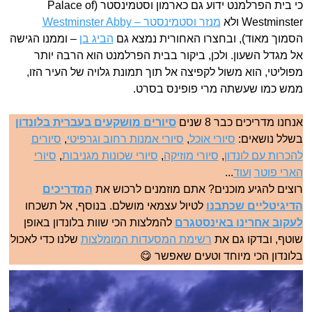
כי בית הפרלמנט ידוע גם כארמון וסטמינסטר (Palace of
Westminster ולא
מנזר וסטמינסטר – Westminster Abby
הסמוך מאוד), ובחצרו האחורית נמצא גם
הביג בן
– וממנו הגישה
אל מגדל השעון. ולכן, ביקור בבית הפרלמנט הוא הרבה יותר
מפוליטי, הוא משול לקפיצה אל תוך תמונת גלויה של העיר הזו,
ממש כמו שעשתה מרי פופינס בסרט.
אנחנו מדריכים כבר 8 שנים
סיורים מושקעים בעברית בלונדון
בשלל נושאים:
סיורי אוכל
,
סיורי אמנות רחוב וגרפיטי
,
סיורים
להכרות עם לונדון
,
סיורי מוזיקה
,
סיורי שכונות מגניבות
,
סיורי
הארי פוטר
ועוד
...
רוצים להגיע מוכנים? אתם מוזמנים לרכוש את
המדריכים
הדיגיטליים שכתבנו
לטיול עצמאי מושלם. בנוסף, אל תשכחו
לעקוב אחרינו באינסטגרם
להמלצות הכי שוות בלונדון באופן
שוטף, ובדקו גם את
רשימת המסעדות המומלצות
שלנו כדי לאכול
בלונדון הכי מיוחד וטעים שאפשר 😋