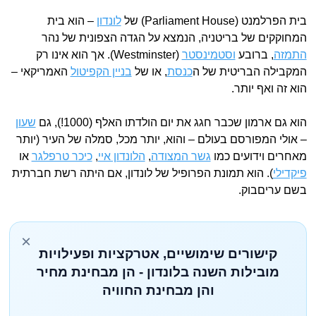
בית הפרלמנט (Parliament House) של
לונדון
– הוא בית
המחוקקים של בריטניה, הנמצא על הגדה הצפונית של נהר
התמזה
, ברובע
וסטמינסטר
(Westminster). אך הוא אינו רק
המקבילה הבריטית של ה
כנסת
, או של
בניין הקפיטול
האמריקאי –
הוא זה ואף יותר.
הוא גם ארמון שכבר חגג את יום הולדתו האלף (1000!), גם
שעון
– אולי המפורסם בעולם – והוא, יותר מכל, סמלה של העיר (יותר
מאחרים וידועים כמו
גשר המצודה
,
הלונדון איי
,
כיכר טרפלגר
או
פיקדילי
). הוא תמונת הפרופיל של לונדון, אם היתה רשת חברתית
בשם עריםבוק.
×
קישורים שימושיים, אטרקציות ופעילויות
מובילות השנה בלונדון - הן מבחינת מחיר
והן מבחינת החוויה