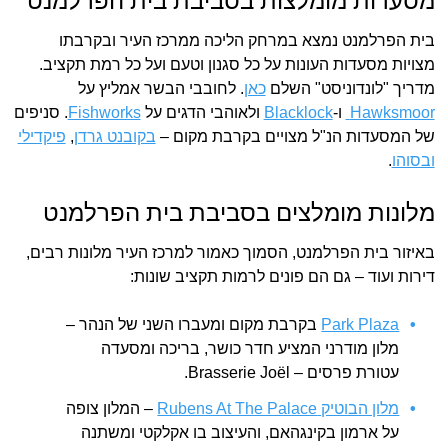
בית הפרלמנט נמצא במרחק הליכה ממרכז העיר ובקרבתו
מצויות מסעדות העונות על כל סגנון וטעם ועל כל רמת תקציב.
מדריך "לונדוניסט" השלם
כאן
. לחובבי הבשר אמליץ על
Hawksmoor
ו-
Blacklock
ולאוהבי הדגים על
Fishworks
. סניפים
של המסעדות הנ"ל מצויים בקרבת מקום –
בקובנט גרדן
,
פיקדילי
ובסוהו
.
מלונות מומלצים בסביבת בית הפרלמנט
באיזור בית הפרלמנט, הסמוך כאמור למרכז העיר מלונות רבים,
דירות ועוד – גם הם פונים לרמות תקציב שונות:
Park Plaza
בקרבת מקום ומעברו השני של הנהר –
מלון מודרני המציע חדר כושר, בריכה ומסעדה
עטורת פרסים – Brasserie Joël.
מלון הבוטיק Rubens At The Palace
– המלון צופה
על ארמון בקינגהאם, והעיצוב בו אקלקטי ומשתנה