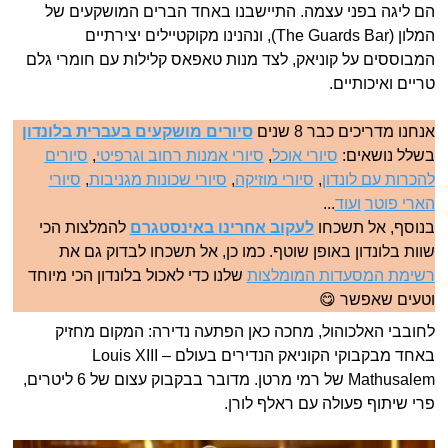
הם ליגה בפני עצמה. התיישבנו באחד הברים המושקעים של
המלון (The Guards Bar), ונהנינו מקוקטיילים יצירתיים
המבוססים על קוניאק, לצד מנות טאפאס קלילות עם חומרי גלם
טריים ואיכותיים.
אנחנו מדריכים כבר 8 שנים
סיורים מושקעים בעברית בלונדון
בשלל נושאים:
סיורי אוכל
,
סיורי אמנות רחוב וגרפיטי
,
סיורים
להכרות עם לונדון
,
סיורי מוזיקה
,
סיורי שכונות מגניבות
,
סיורי
הארי פוטר
ועוד
...
בנוסף, אל תשכחו
לעקוב אחרינו באינסטגרם
להמלצות הכי
שוות בלונדון באופן שוטף. כמו כן, אל תשכחו לבדוק גם את
רשימת המסעדות המומלצות
שלנו כדי לאכול בלונדון הכי מיוחד
וטעים שאפשר 😋
לחובבי האלכוהול, מחכה כאן הפתעה נדירה: המקום מחזיק
באחד מבקבוקי הקוניאק הנדירים בעולם – Louis XIII
Mathusalem של רמי מרטן. מדובר בבקבוק עצום של 6 ליטרים,
פרי שיתוף פעולה עם ראלף לורן.