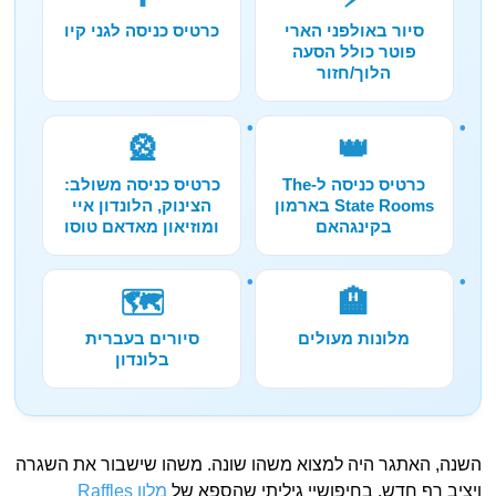
סיור באולפני הארי
כרטיס כניסה לגני קיו
פוטר כולל הסעה
הלוך/חזור
🎡
👑
כרטיס כניסה ל-The
כרטיס כניסה משולב:
State Rooms בארמון
הצינוק, הלונדון איי
בקינגהאם
ומוזיאון מאדאם טוסו
🗺️
🏨
מלונות מעולים
סיורים בעברית
בלונדון
השנה, האתגר היה למצוא משהו שונה. משהו שישבור את השגרה
ויציב רף חדש. בחיפושיי גיליתי שהספא של
מלון Raffles