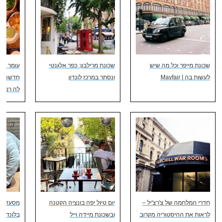
שכונת מייפר וכל מה שיש
שכונת מרילבון: כפר אלגנטי
עומר זול
לעשות בה | Mayfair
ונסתר במרכז לונדון
חדשה ומר
לה רמפה
חדרי המלחמה של צ'רצ'יל –
יום טיול יפה בונציה הקטנה
מסעדת 
לראות את ההיסטוריה מקרוב
ובשכונת מיידה וייל
בלונדון 