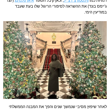
דמויות כמו
ווינסטון צ׳רצ׳יל
, וכאן קיבל הסופר
איאן פלמינג
(יוצר
ג'יימס בונד) את ההשראה לסיפורי הריגול שלו בעת שעבד
במודיעין הימי.
לאחר שיפוץ מסיבי שנמשך שנים והפך את המבנה הממשלתי