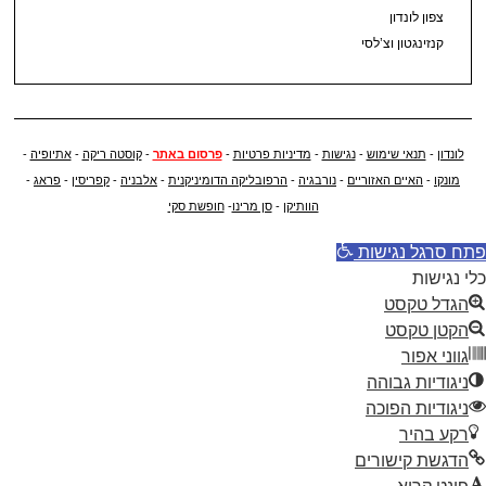
צפון לונדון
קנזינגטון וצ’לסי
לונדון
-
תנאי שימוש
-
נגישות
-
מדיניות פרטיות
-
פרסום באתר
-
קוסטה ריקה
-
אתיופיה
-
מונקו
-
האיים האזוריים
-
נורבגיה
-
הרפובליקה הדומיניקנית
-
אלבניה
-
קפריסין
-
פראג
-
הוותיקן
-
סן מרינו
-
חופשת סקי
פתח סרגל נגישות
כלי נגישות
הגדל טקסט
הקטן טקסט
גווני אפור
ניגודיות גבוהה
ניגודיות הפוכה
רקע בהיר
הדגשת קישורים