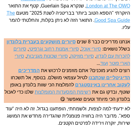
London at The OWO
, שנקרא Guerlain Spa, קטף את התואר
היוקרתי "הספא הטוב ביותר בבריטניה לשנת 2025" מטעם
The
Good Spa Guide
. התואר הזה לא ניתן בקלות, והחלטתי להמר
עליו.
אנחנו מדריכים כבר 8 שנים
סיורים מושקעים בעברית בלונדון
בשלל נושאים:
סיורי אוכל
,
סיורי אמנות רחוב וגרפיטי
,
סיורים
להכרות עם לונדון
,
סיורי מוזיקה
,
סיורי שכונות מגניבות
,
סיורי
הארי פוטר
ועוד
...
רוצים להגיע מוכנים? אתם מוזמנים לרכוש את
המדריכים
הדיגיטליים שכתבנו
לטיול עצמאי מושלם. בנוסף, אל תשכחו
לעקוב אחרינו באינסטגרם
להמלצות הכי שוות בלונדון באופן
שוטף, ובדקו גם את
רשימת המסעדות המומלצות
שלנו כדי לאכול
בלונדון הכי מיוחד וטעים שאפשר 😋
לא ידעתי למה לצפות, ולשמחתי, הופתענו בגדול. זה לא היה "עוד
ספא". מדובר היה בחוויה פנומנלית שהגדירה מחדש את המושג
שירות, יוקרה וירידה לפרטים הקטנים.