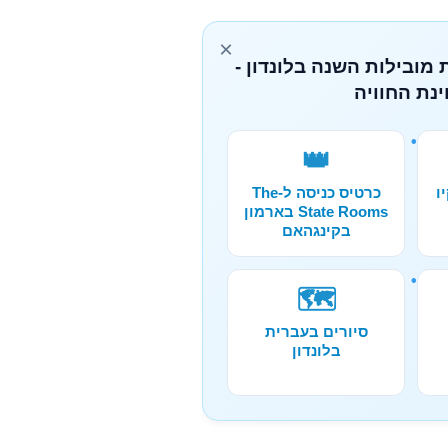
×
 מובילות השנה בלונדון -
נת החוויה
👑
ו
כרטיס כניסה ל-The
State Rooms בארמון
בקינגהאם
🗺️
סיורים בעברית
בלונדון