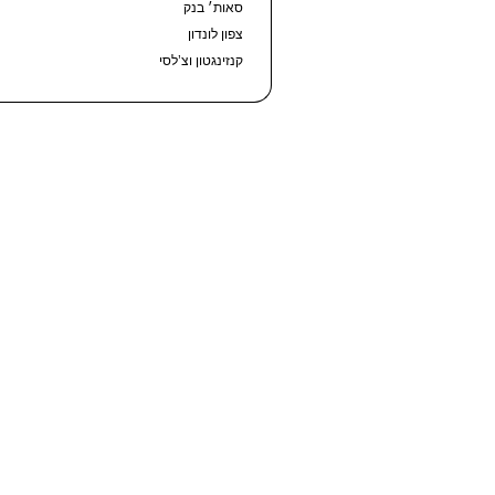
סאות׳ בנק
צפון לונדון
קנזינגטון וצ’לסי