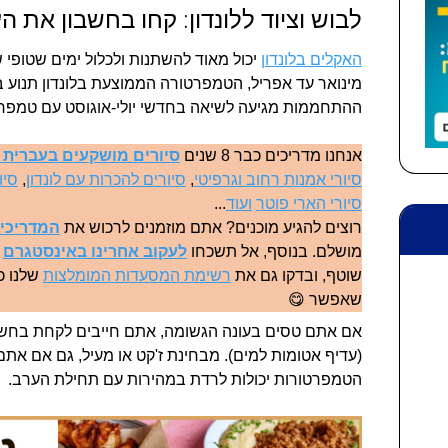
לבוש וציוד ללונדון: קחו בחשבון את ה
האקלים בלונדון
יכול מאוד להשתנות ולכלול ימים שטופי
ההתחממות מגיעה לשיאה בחדשי יולי-אוגוסט עם טמפרטורה ממ
אנחנו מדריכים כבר 8 שנים
סיורים מושקעים בעברית ב
סיורי אמנות רחוב וגרפיטי
,
סיורים להכרות עם לונדון
,
סיו
סיורי הארי פוטר
ועוד
...
רוצים להגיע מוכנים? אתם מוזמנים לרכוש את
המדריכים
מושלם. בנוסף, אל תשכחו
לעקוב אחרינו באינסטגרם
ל
שוטף, ובדקו גם את
רשימת המסעדות המומלצות
שלנו כד
שאפשר 😋
אם אתם טסים בעונה הגשומה, אתם חייבים לקחת בחשבו
(עדיף אטומות למים). מבחינת ז'קט או מעיל, גם אם אתם 
הטמפרטורות יכולות לרדת במהירות עם תחילת הערב.