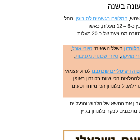
עונה בשנה
 שמש,
המלווים בגשמים לסירוגין
. החל
מינואר עד אפריל, הטמפרטורה הממוצעת בלונדון תנוע בין כ-6 – 12 מעלות, כאשר
וצעת של כ-20 מעלות.
לונדון
בשלל נושאים:
סיורי אוכל
,
רי מוזיקה
,
סיורי שכונות מגניבות
,
 הדיגיטליים שכתבנו
לטיול עצמאי
המלצות הכי שוות בלונדון באופן
י לאכול בלונדון הכי מיוחד וטעים
ן את הנושא של הלבוש והנעליים
מתכננים לבקר בלונדון בקיץ,