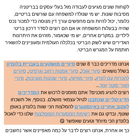
לקוחות שונים מגיעים לעבודה מול בעלי עסקים בבריטניה
מסיבות שונות. יש מי שנולדו למשפחה עם שורשים בריטיים,
כלומר, יכול להיות והם מחפשים עורך דין מנוסה כדי למכור נכס
שהיה בבעלות המשפחה או אם הם רוצים לסדר דרכון בריטי
לילדים. במקרים אחרים, יש מי שכאמור, מזהים את היתרונות
האדירים שיש לשוק הבריטי בכלכלה העולמית ומעוניינים להשאיר
חותמת על המגרש הבריטי.
אנחנו מדריכים כבר 8 שנים
סיורים מושקעים בעברית בלונדון
בשלל נושאים:
סיורי אוכל
,
סיורי אמנות רחוב וגרפיטי
,
סיורים
להכרות עם לונדון
,
סיורי מוזיקה
,
סיורי שכונות מגניבות
,
סיורי
הארי פוטר
ועוד
...
רוצים להגיע מוכנים? אתם מוזמנים לרכוש את
המדריכים
הדיגיטליים שכתבנו
לטיול עצמאי מושלם. בנוסף, אל תשכחו
לעקוב אחרינו באינסטגרם
להמלצות הכי שוות בלונדון באופן
שוטף, ובדקו גם את
רשימת המסעדות המומלצות
שלנו כדי לאכול
בלונדון הכי מיוחד וטעים שאפשר 😋
כך או אחרת, אנחנו רוצים לדבר על כמה מאפיינים אשר נחשבים