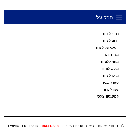
הכל על:
רחבי לונדון
דרום לונדון
הסיטי של לונדון
מזרח לונדון
מחוץ ללונדון
מערב לונדון
מרכז לונדון
סאות׳ בנק
צפון לונדון
קנזינגטון וצ’לסי
לונדון
-
תנאי שימוש
-
נגישות
-
מדיניות פרטיות
-
פרסום באתר
-
קוסטה ריקה
-
אתיופיה
-