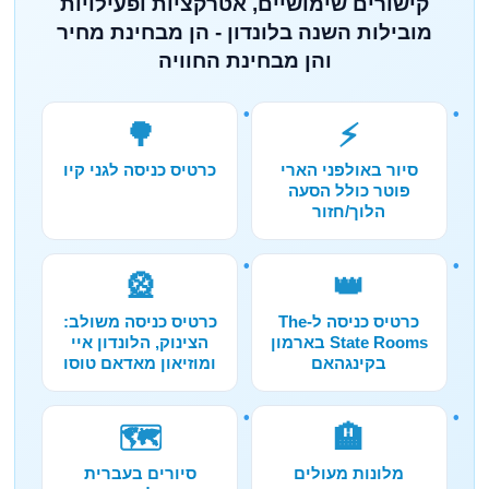
קישורים שימושיים, אטרקציות ופעילויות
מובילות השנה בלונדון - הן מבחינת מחיר
והן מבחינת החוויה
🌳
⚡
סיור באולפני הארי
כרטיס כניסה לגני קיו
פוטר כולל הסעה
הלוך/חזור
🎡
👑
כרטיס כניסה ל-The
כרטיס כניסה משולב:
State Rooms בארמון
הצינוק, הלונדון איי
בקינגהאם
ומוזיאון מאדאם טוסו
🗺️
🏨
מלונות מעולים
סיורים בעברית