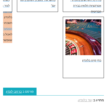
אטרקציות הלואין בבירה
יום"
לעיר הגד
בנוסף, אל
הבריטית
באינסטגר
בלונדון באו
תשכחו לבד
המסעדות 
לאכול בלונ
שאפשר 😋
בתי קזינו בלונדון
פורסם ב
ברחבי לונדון
מתוייג ב:
עוד בלונדון
.