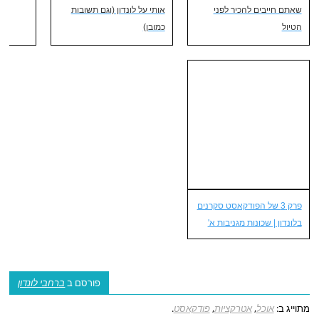
שאתם חייבים להכיר לפני
אותי על לונדון (וגם תשובות
הטיול
כמובן)
פרק 3 של הפודקאסט סקרנים
בלונדון | שכונות מגניבות א'
אנחנו מדריכים כבר 8 שנים
פורסם ב
ברחבי לונדון
סיורים מושקעים בעברית
מתוייג ב:
אוכל
,
אטרקציות
,
פודקאסט
.