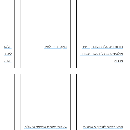
נוודות דיגיטלית בלונדון – עיר
בנקסי חוזר לעיר
הליגה הא
אולטימטיבית לחופשה ועבודה
ליג: הס
מרחוק
הקרובים
מסע בדרום לונדון: 5 שכונות
שאלות נפוצות שתמיד שואלים