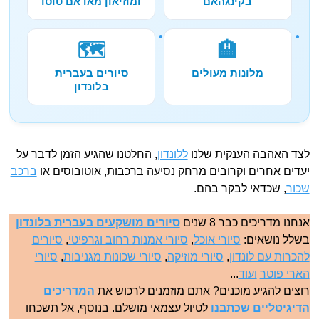
בקינגהאם
ומוזיאון מאדאם טוסו
🗺️
🏨
מלונות מעולים
סיורים בעברית
בלונדון
לצד האהבה הענקית שלנו
ללונדון
, החלטנו שהגיע הזמן לדבר על
יעדים אחרים וקרובים מרחק נסיעה ברכבות, אוטובוסים או
ברכב
שכור
, שכדאי לבקר בהם.
אנחנו מדריכים כבר 8 שנים
סיורים מושקעים בעברית בלונדון
בשלל נושאים:
סיורי אוכל
,
סיורי אמנות רחוב וגרפיטי
,
סיורים
להכרות עם לונדון
,
סיורי מוזיקה
,
סיורי שכונות מגניבות
,
סיורי
הארי פוטר
ועוד
...
רוצים להגיע מוכנים? אתם מוזמנים לרכוש את
המדריכים
הדיגיטליים שכתבנו
לטיול עצמאי מושלם. בנוסף, אל תשכחו