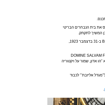
כנס.
ס את בית הנבחרים הבריטי
ן המשיך לתקתק.
צלצול פעמוני הביג בן שודרו לראשונה על ידי ה-BBC ב-31 בדצמבר 1923,
עון הן "DOMINE SALVAM FAC REGINAM
NOS". פירושם הוא "הו אדון, שמור על ויקטוריה
.