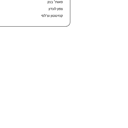
סאות׳ בנק
צפון לונדון
קנזינגטון וצ’לסי