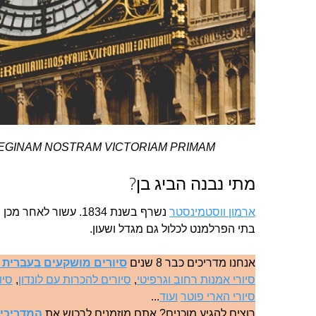
EGINAM NOSTRAM VICTORIAM PRIMAM
מתי נבנה הביג בן?
ארמון ווסטמינסטר
נשרף בשנת 1834. עשור 
בתי הפרלמנט לכלול גם מגדל ושעון.
אנחנו מדריכים כבר 8 שנים
סיורים מושקעים בעברית ב
סיורי אמנות רחוב וגרפיטי
,
סיורים להכרות עם לונדון
,
סיו
סיורי הארי פוטר
ועוד
...
רוצים להגיע מוכנים? אתם מוזמנים לרכוש את
המדריכים