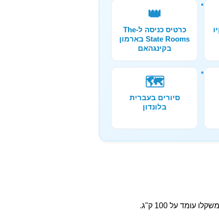
👑
ו
כרטיס כניסה ל-The
State Rooms בארמון
בקינגהאם
🗺️
סיורים בעברית
בלונדון