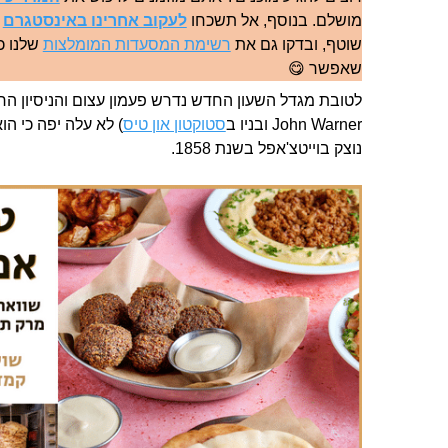
מושלם. בנוסף, אל תשכחו
לעקוב אחרינו באינסטגרם
ל
שוטף, ובדקו גם את
רשימת המסעדות המומלצות
שלנו כד
שאפשר 😋
לטובת מגדל השעון החדש נדרש פעמון עצום והניסיון הראש
John Warner ובניו ב
סטוקטון און טיס
) לא עלה יפה כי הו
נוצק בוייטצ'אפל בשנת 1858.