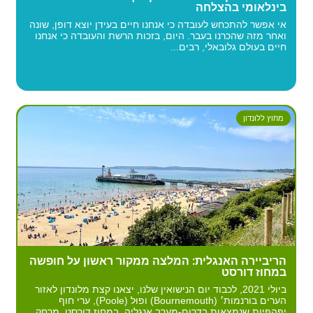
בינלאומי בהצלחה
אי אפשר להתכחש לעובדה כי אנחנו חיים בעידן יוצא דופן, שונה
ואחר מזה שהכרנו בעבר. היום, בזכות הרשת והעובדה כי אנחנו
חיים בעולם גלובאלי, רבים...
מחוץ ללונדון
הריביירה האנגלית: המלצה ממקור ראשון על חופשה
במחוז דורסט
ביולי 2021, לכבוד יום הנישואין שלנו, יצאנו קצת מלונדון לאזור
הערים בורנמות׳ (Bournemouth) ופוּל (Poole), ערי חוף
יפהפיות שנמצאות בדרום-מערב אנגליה, במחוז דורסט, מרחק