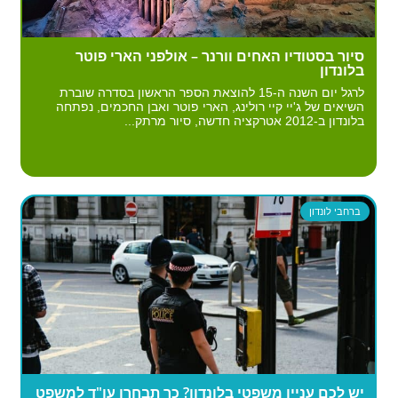
סיור בסטודיו האחים וורנר – אולפני הארי פוטר
בלונדון
לרגל יום השנה ה-15 להוצאת הספר הראשון בסדרה שוברת
השיאים של ג'יי קיי רולינג, הארי פוטר ואבן החכמים, נפתחה
בלונדון ב-2012 אטרקציה חדשה, סיור מרתק...
ברחבי לונדון
יש לכם עניין משפטי בלונדון? כך תבחרו עו"ד למשפט