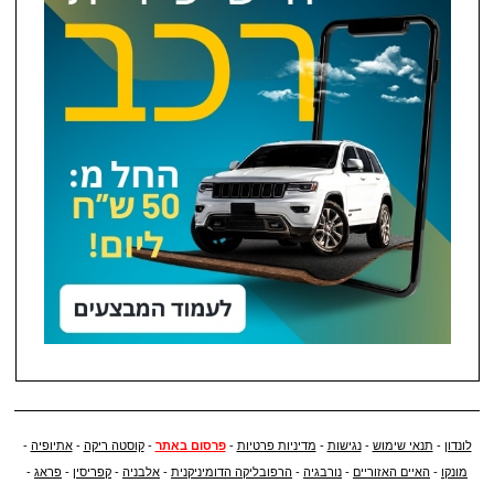
לונדון
-
תנאי שימוש
-
נגישות
-
מדיניות פרטיות
-
פרסום באתר
-
קוסטה ריקה
-
אתיופיה
-
מונקו
-
האיים האזוריים
-
נורבגיה
-
הרפובליקה הדומיניקנית
-
אלבניה
-
קפריסין
-
פראג
-