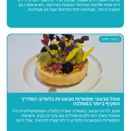
הליגה האנגלית הראשונה, שכולנו מכירים בשם "הפרמייר ליג"
היא אחת מליגות הכדורגל הטובות באירופה, ויש שיאמרו גם
הטובה ביותר, מבחינת רמת הכדורגל אבל גם מבחינות...
ברחבי לונדון
אוכל טבעוני ומסעדות טבעוניות בלונדון: המדריך
המקיף ביותר בממלכה
פעם, להיות טבעוני באנגליה ואפילו בלונדון הקוסמופוליטית היה
אופנתי בערך כמו ללבוש סנדלים עם גרביים בקיץ, ורשימת
המסעדות הטבעוניות בלונדון הייתה קצרה להכאיב. אבל היום...