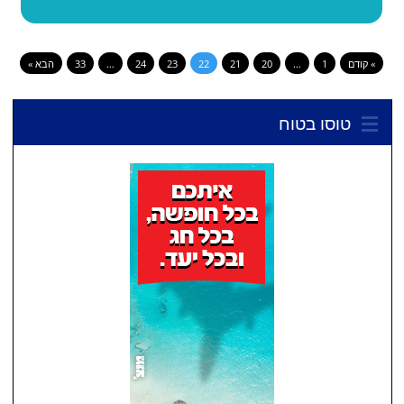
» קודם
1
…
20
21
22
23
24
…
33
הבא »
טוסו בטוח