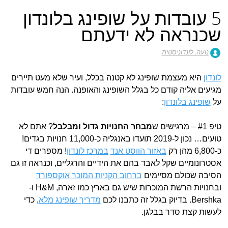
5 עובדות על שופינג בלונדון
שכנראה לא ידעתם
נועה. לונדוניסטית
לונדון
היא מעצמת שופינג לא קטנה בכלל, ועיר שלא מעט תיירים
מגיעים אליה קודם כל בגלל השופינג והאופנה. הנה חמש עובדות
על
שופינג בלונדון
:
טיפ #1 – מרגישים ש
מבחר החנויות גדול ומבלבל
? אתם לא
טועים… נכון ל-2019 תועדו באנגליה כ-11,000 חנויות בגדים!
כ-6,800 מהן רק
באזור הווסט אנד
במרכז לונדון
! מספרים די
אסטרונומיים שקל לאבד בהם את הידיים והרגליים, וכנראה זו גם
הסיבה שכולם מסיימים
ברחוב הקניות המוכר אוקספורד
ובחנויות הרשת המוכרות שיש גם בארץ כמו זארה, H&M ו-
Bershka. בדיוק בגלל זה כתבנו לכם
מדריך שופינג מלא
, כדי
לעשות קצת סדר בבלגן.