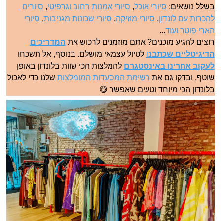
בשלל נושאים:
סיורי אוכל
,
סיורי אמנות רחוב וגרפיטי
,
סיורים
להכרות עם לונדון
,
סיורי מוזיקה
,
סיורי שכונות מגניבות
,
סיורי
הארי פוטר
ועוד
...
רוצים להגיע מוכנים? אתם מוזמנים לרכוש את
המדריכים
הדיגיטליים שכתבנו
לטיול עצמאי מושלם. בנוסף, אל תשכחו
לעקוב אחרינו באינסטגרם
להמלצות הכי שוות בלונדון באופן
שוטף, ובדקו גם את
רשימת המסעדות המומלצות
שלנו כדי לאכול
בלונדון הכי מיוחד וטעים שאפשר 😋