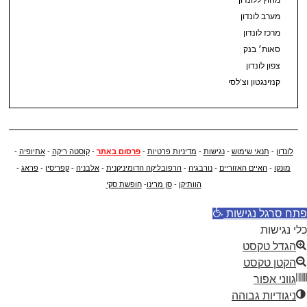
מערב לונדון
מרכז לונדון
סאות׳ בנק
צפון לונדון
קנזינגטון וצ’לסי
לונדון
-
תנאי שימוש
-
נגישות
-
מדיניות פרטיות
-
פרסום באתר
-
קוסטה ריקה
-
אתיופיה
-
מונקו
-
האיים האזוריים
-
נורבגיה
-
הרפובליקה הדומיניקנית
-
אלבניה
-
קפריסין
-
פראג
-
הוותיקן
-
סן מרינו
-
חופשת סקי
פתח סרגל נגישות
כלי נגישות
הגדל טקסט
הקטן טקסט
גווני אפור
ניגודיות גבוהה