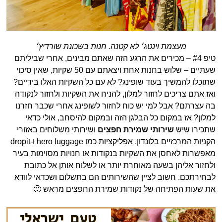
מעצמת וינטג׳ לא קטנה. חנות בשכונת שורדיץ׳
טיפ #4 – מכירים את הרגע הזה שאתם מבינים, אחרי שביליתם
שעתיים – שלוש בחנות אחת ויצאתם עם 50 שקיות, שאין סיכוי
שתוכלו להמשיך בעוד שופינג? לא עם כל השקיות האלו בידיים?
ואז אתם צריכים לחזור למלון, להניח את השקיות ולחזור לנקודה
בה עצרתם? אבל למי יש כוח לחזור לשופינג אחרי שכבר חזרנו
למלון? אז במקום כל הבלגן הזה ובמקום להיסחב, אולי כדאי
שתכירו שיש
שירותי שמירת חפצים
ושירותי משלוחים באזורי
הקניות המרכזיים בלונדון. אפליקציות כמו hero luggage ו-dropit
מאפשרות לאחסן את השקיות בנקודות או חנויות מסוימות בעיר
ולחזור אליהן בשעה מאוחרת יותר או לשלוח אותן אל כתובת
לבחירתכם. חשוב לציין שהשירותים הם בתשלום ושכדאי לוודא
את שעות הפתיחה של נקודות שמירת החפצים מראש 🙂