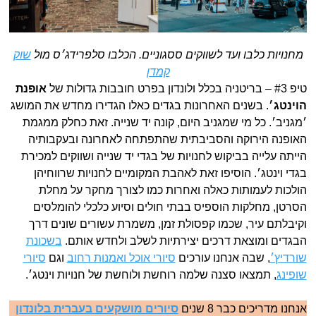
מחנויות כלבו ועד לשווקים ססגוניים. הכלבו סלפרידג׳ס מול
שוק
קמדן
טיפ #3 – בריטניה בכלל ולונדון בפרט חובבות גדולות של
אופנת
הוינטג׳
. בשנים האחרונות בגדים כאלו הגדירו מחדש את המושג
׳מגניב׳. כל מי שמגניב היום, קונה יד שנייה. זאת כחלק ממגמת
האופנה הירוקה והסביבתית שהתפתחה לאחרונה ובעקבותיה
הייתה עלייה בביקוש לחנויות של בגדי יד שנייה ושווקים למכירת
בגדי וינטג׳. הוסיפו זאת לאהבת המקומיים לחנויות שרווחיהן
הולכות לעמותות כאלה ואחרות כמו לצורך מחקר על מחלת
הסרטן, מחלקות הוספיס בבתי חולים וסיוע כלכלי להומלסים
וקיבלתם עיר, שכמו קפסולת זמן, משמרת עשורים שונים דרך
הבגדים ומוצאת דרכים יצירתיות לשלב ולחדש אותם.
בשכונת
שורדיץ׳
, שבה אנחנו עורכים
סיורי אוכל ואמנות רחוב
וגם
סיורי
שופינג
, תמצאו סצנה שלמה רוחשת ולוחשת של חנויות וינטג׳.
אנחנו מדריכים כבר 8 שנים
סיורים מושקעים בעברית בלונדון