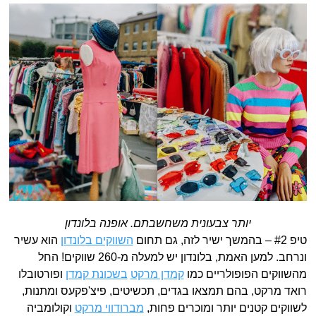
יותר צבעונית משחשבתם. אופנה בלונדון
טיפ #2 – בהמשך ישיר לזה, גם תחום
השווקים בלונדון
הוא עשיר
ונרחב. למען האמת, בלונדון יש למעלה מ-260 שווקים! החל
מהשווקים הפופולריים כמו
קמדן מרקט
בשכונת קמדן
ופורטובלו
רואד מרקט, בהם תמצאו בגדים, תכשיטים, פיצ'פקעס ומתנות,
לשווקים קטנים יותר ומוכרים פחות,
מברודווי מרקט
וקולומביה