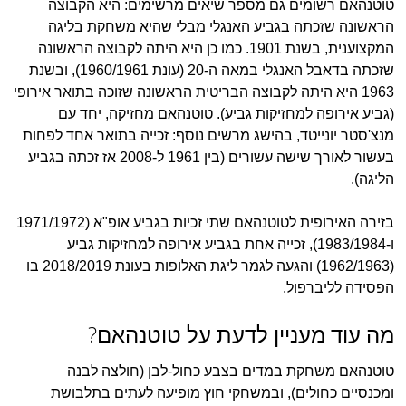
טוטנהאם רשומים גם מספר שיאים מרשימים: היא הקבוצה
הראשונה שזכתה בגביע האנגלי מבלי שהיא משחקת בליגה
המקצוענית, בשנת 1901. כמו כן היא היתה לקבוצה הראשונה
שזכתה בדאבל האנגלי במאה ה-20 (עונת 1960/1961), ובשנת
1963 היא היתה לקבוצה הבריטית הראשונה שזוכה בתואר אירופי
(גביע אירופה למחזיקות גביע). טוטנהאם מחזיקה, יחד עם
מנצ'סטר יונייטד, בהישג מרשים נוסף: זכייה בתואר אחד לפחות
בעשור לאורך שישה עשורים (בין 1961 ל-2008 אז זכתה בגביע
הליגה).
בזירה האירופית לטוטנהאם שתי זכיות בגביע אופ"א (1971/1972
ו-1983/1984), זכייה אחת בגביע אירופה למחזיקות גביע
(1962/1963) והגעה לגמר ליגת האלופות בעונת 2018/2019 בו
הפסידה לליברפול.
מה עוד מעניין לדעת על טוטנהאם?
טוטנהאם משחקת במדים בצבע כחול-לבן (חולצה לבנה
ומכנסיים כחולים), ובמשחקי חוץ מופיעה לעתים בתלבושת