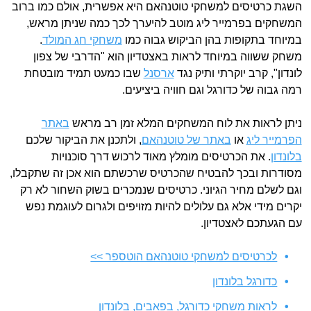
השגת כרטיסים למשחקי טוטנהאם היא אפשרית, אולם כמו ברוב
המשחקים בפרמייר ליג מוטב להיערך לכך כמה שניתן מראש,
במיוחד בתקופות בהן הביקוש גבוה כמו
משחקי חג המולד
.
משחק ששווה במיוחד לראות באצטדיון הוא "הדרבי של צפון
לונדון", קרב יוקרתי ותיק נגד
ארסנל
שבו כמעט תמיד מובטחת
רמה גבוה של כדורגל וגם חוויה ביציעים.
ניתן לראות את לוח המשחקים המלא זמן רב מראש
באתר
הפרמייר ליג
או
באתר של טוטנהאם
, ולתכנן את הביקור שלכם
בלונדון
. את הכרטיסים מומלץ מאוד לרכוש דרך סוכנויות
מסודרות ובכך להבטיח שהכרטיס שרכשתם הוא אכן זה שתקבלו,
וגם לשלם מחיר הגיוני. כרטיסים שנמכרים בשוק השחור לא רק
יקרים מידי אלא גם עלולים להיות מזויפים ולגרום לעוגמת נפש
עם הגעתכם לאצטדיון.
לכרטיסים למשחקי טוטנהאם הוטספר >>
כדורגל בלונדון
לראות משחקי כדורגל, בפאבים, בלונדון