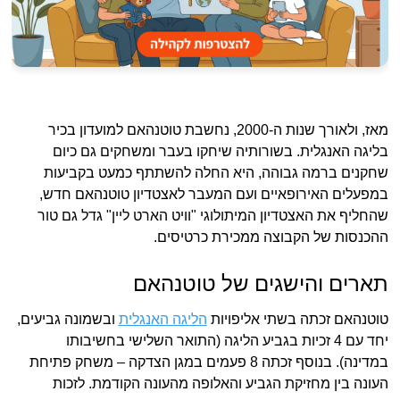
מאז, ולאורך שנות ה-2000, נחשבת טוטנהאם למועדון בכיר
בליגה האנגלית. בשורותיה שיחקו בעבר ומשחקים גם כיום
שחקנים ברמה גבוהה, היא החלה להשתתף כמעט בקביעות
במפעלים האירופאיים ועם המעבר לאצטדיון טוטנהאם חדש,
שהחליף את האצטדיון המיתולוגי "וויט הארט ליין" גדל גם טור
ההכנסות של הקבוצה ממכירת כרטיסים.
תארים והישגים של טוטנהאם
טוטנהאם זכתה בשתי אליפויות
הליגה האנגלית
ובשמונה גביעים,
יחד עם 4 זכיות בגביע הליגה (התואר השלישי בחשיבותו
במדינה). בנוסף זכתה 8 פעמים במגן הצדקה – משחק פתיחת
העונה בין מחזיקת הגביע והאלופה מהעונה הקודמת. לזכות