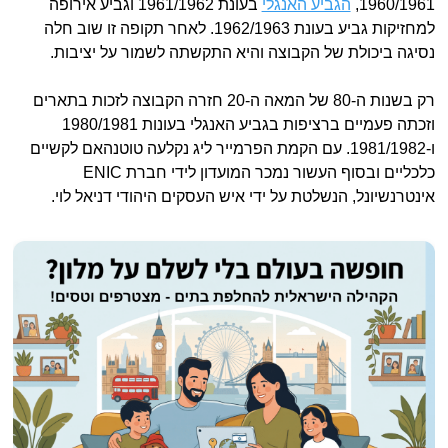
1960/1961,
הגביע האנגלי
בעונת 1961/1962 וגביע אירופה
למחזיקות גביע בעונת 1962/1963. לאחר תקופה זו שוב חלה
נסיגה ביכולת של הקבוצה והיא התקשתה לשמור על יציבות.
רק בשנות ה-80 של המאה ה-20 חזרה הקבוצה לזכות בתארים
וזכתה פעמיים ברציפות בגביע האנגלי בעונות 1980/1981
ו-1981/1982. עם הקמת הפרמייר ליג נקלעה טוטנהאם לקשיים
כלכליים ובסוף העשור נמכר המועדון לידי חברת ENIC
אינטרנשיונל, הנשלטת על ידי איש העסקים היהודי דניאל לוי.