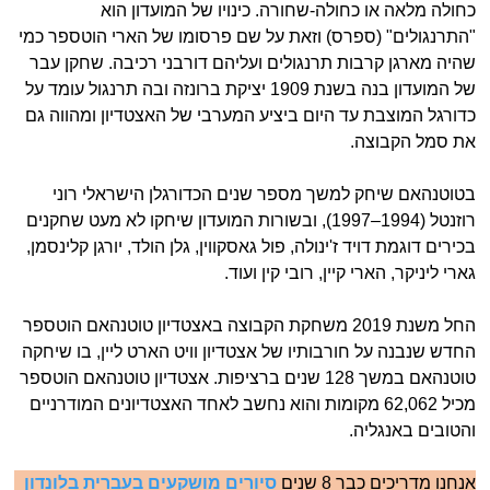
כחולה מלאה או כחולה-שחורה. כינויו של המועדון הוא
"התרנגולים" (ספרס) וזאת על שם פרסומו של הארי הוטספר כמי
שהיה מארגן קרבות תרנגולים ועליהם דורבני רכיבה. שחקן עבר
של המועדון בנה בשנת 1909 יציקת ברונזה ובה תרנגול עומד על
כדורגל המוצבת עד היום ביציע המערבי של האצטדיון ומהווה גם
את סמל הקבוצה.
בטוטנהאם שיחק למשך מספר שנים הכדורגלן הישראלי רוני
רוזנטל (1994–1997), ובשורות המועדון שיחקו לא מעט שחקנים
בכירים דוגמת דויד ז'ינולה, פול גאסקווין, גלן הולד, יורגן קלינסמן,
גארי ליניקר, הארי קיין, רובי קין ועוד.
החל משנת 2019 משחקת הקבוצה באצטדיון טוטנהאם הוטספר
החדש שנבנה על חורבותיו של אצטדיון וויט הארט ליין, בו שיחקה
טוטנהאם במשך 128 שנים ברציפות. אצטדיון טוטנהאם הוטספר
מכיל 62,062 מקומות והוא נחשב לאחד האצטדיונים המודרניים
והטובים באנגליה.
אנחנו מדריכים כבר 8 שנים
סיורים מושקעים בעברית בלונדון