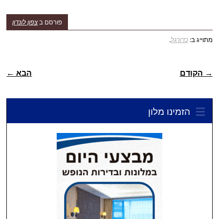
פורסם ב
צפון לונדון
מתוייג ב:
כדורגל
.
ניווט פוסטיאלי
→ הקודם
הבא ←
הזמינו מלון