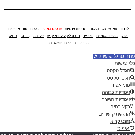
לונדון
-
תנאי שימוש
-
נגישות
-
מדיניות פרטיות
-
פרסום באתר
-
קוסטה ריקה
-
אתיופיה
-
מונקו
-
האיים האזוריים
-
נורבגיה
-
הרפובליקה הדומיניקנית
-
אלבניה
-
קפריסין
-
פראג
-
הוותיקן
-
סן מרינו
-
חופשת סקי
פתח סרגל נגישות
כלי נגישות
הגדל טקסט
הקטן טקסט
גווני אפור
ניגודיות גבוהה
ניגודיות הפוכה
רקע בהיר
הדגשת קישורים
פונט קריא
איפוס