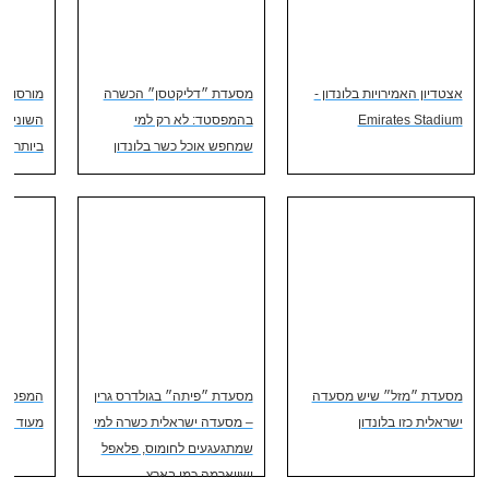
אצטדיון האמירויות בלונדון -
מסעדת ״דליקטסן״ הכשרה
מורסו: מ
Emirates Stadium
בהמפסטד: לא רק למי
השונים 
שמחפש אוכל כשר בלונדון
ביותר מח
מסעדת ״מזל״ שיש מסעדה
מסעדת ״פיתה״ בגולדרס גרין
המפסטד 
ישראלית כזו בלונדון
– מסעדה ישראלית כשרה למי
מעוד פאר
שמתגעגעים לחומוס, פלאפל
ושווארמה כמו בארץ