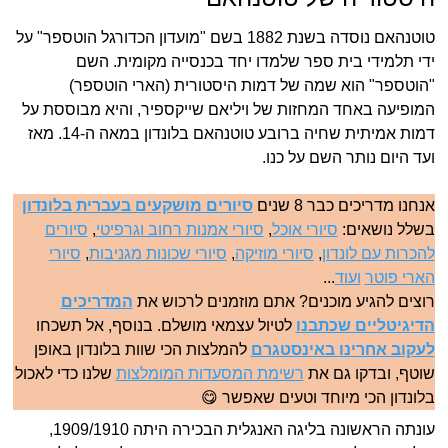
טוטנהאם נוסדה בשנת 1882 בשם "מועדון הכדורגל הוטספר" על
ידי תלמידי בית ספר שלמדו יחד בכנסייה מקומית. השם
"הוטספר" הוא שמה של דמות היסטורית (הארי הוטספר)
המופיעה באחד המחזות של ויליאם שייקספיר, והיא מבוססת על
דמות אמיתית שחיה ברובע טוטנהאם בלונדון במאה ה-14. מאז
ועד היום נותר השם על כנו.
אנחנו מדריכים כבר 8 שנים
סיורים מושקעים בעברית בלונדון
בשלל נושאים:
סיורי אוכל
,
סיורי אמנות רחוב וגרפיטי
,
סיורים
להכרות עם לונדון
,
סיורי מוזיקה
,
סיורי שכונות מגניבות
,
סיורי
הארי פוטר
ועוד
...
רוצים להגיע מוכנים? אתם מוזמנים לרכוש את
המדריכים
הדיגיטליים שכתבנו
לטיול עצמאי מושלם. בנוסף, אל תשכחו
לעקוב אחרינו באינסטגרם
להמלצות הכי שוות בלונדון באופן
שוטף, ובדקו גם את
רשימת המסעדות המומלצות
שלנו כדי לאכול
בלונדון הכי מיוחד וטעים שאפשר 😋
עונתה הראשונה בליגה האנגלית הבכירה היתה 1909/1910,