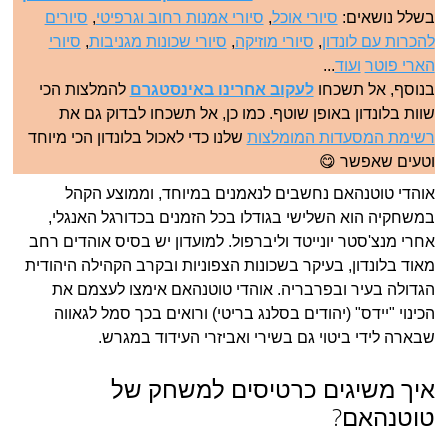
בשלל נושאים:
סיורי אוכל
,
סיורי אמנות רחוב וגרפיטי
,
סיורים
להכרות עם לונדון
,
סיורי מוזיקה
,
סיורי שכונות מגניבות
,
סיורי
הארי פוטר
ועוד
...
בנוסף, אל תשכחו
לעקוב אחרינו באינסטגרם
להמלצות הכי
שוות בלונדון באופן שוטף. כמו כן, אל תשכחו לבדוק גם את
רשימת המסעדות המומלצות
שלנו כדי לאכול בלונדון הכי מיוחד
וטעים שאפשר 😋
אוהדי טוטנהאם נחשבים לנאמנים במיוחד, וממוצע הקהל
במשחקיה הוא השלישי בגודלו בכל הזמנים בכדורגל האנגלי,
אחרי מנצ'סטר יונייטד וליברפול. למועדון יש בסיס אוהדים רחב
מאוד בלונדון, בעיקר בשכונות הצפוניות ובקרב הקהילה היהודית
הגדולה בעיר ובפרבריה. אוהדי טוטנהאם אימצו לעצמם את
הכינוי "יידס" (יהודים בסלנג בריטי) ורואים בכך סמל לגאווה
שבארה לידי ביטוי גם בשירי ואביזרי העידוד במגרש.
איך משיגים כרטיסים למשחק של
טוטנהאם?