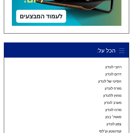
הכל על:
רחבי לונדון
דרום לונדון
הסיטי של לונדון
מזרח לונדון
מחוץ ללונדון
מערב לונדון
מרכז לונדון
סאות׳ בנק
צפון לונדון
קנזינגטון וצ’לסי