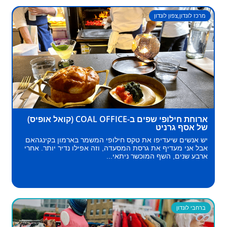
מרכז לונדון
,
צפון לונדון
ארוחת חילופי שפים ב-COAL OFFICE (קואל אופיס)
של אסף גרניט
יש אנשים שיעדיפו את טקס חילופי המשמר בארמון בקינגהאם
אבל אני מעדיף את גרסת המסעדה, וזה אפילו נדיר יותר. אחרי
ארבע שנים, השף המוכשר ניתאי...
ברחבי לונדון