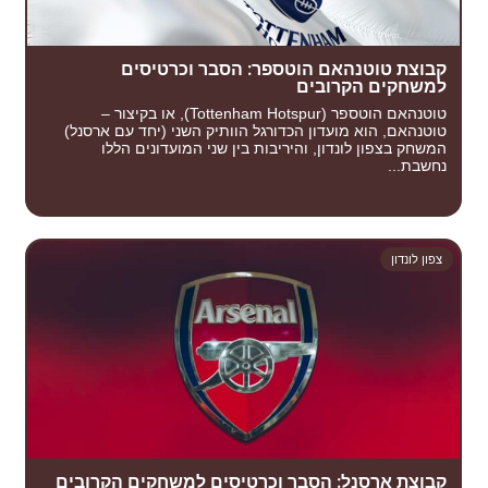
קבוצת טוטנהאם הוטספר: הסבר וכרטיסים
למשחקים הקרובים
טוטנהאם הוטספר (Tottenham Hotspur), או בקיצור –
טוטנהאם, הוא מועדון הכדורגל הוותיק השני (יחד עם ארסנל)
המשחק בצפון לונדון, והיריבות בין שני המועדונים הללו
נחשבת...
צפון לונדון
קבוצת ארסנל: הסבר וכרטיסים למשחקים הקרובים