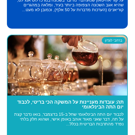
על קוריאה-טאון שמעתם? מדובר בשכונה במרכז לוס אנג׳לס,
שהיא אגב השכונה הצפופה ביותר בעיר, ומלאה במהגרים
קוריאנים (הערכות מדברות על 50 אלף), וכמובן לא מעט...
ברחבי לונדון
תה: עובדות מעניינות על המשקה הכי בריטי, לכבוד
יום התה הבינלאומי
לכבוד יום התה הבינלאומי שחל ב-15 בדצמבר, בואו נדבר קצת
על תה, דבר שאני מאוד אוהב באופן אישי, ושהוא חלק בלתי
נפרד מהתרבות הבריטית בכלל...