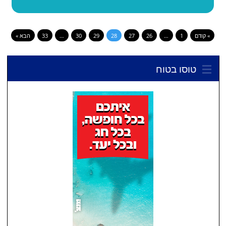
» קודם
1
…
26
27
28
29
30
…
33
הבא »
טוסו בטוח