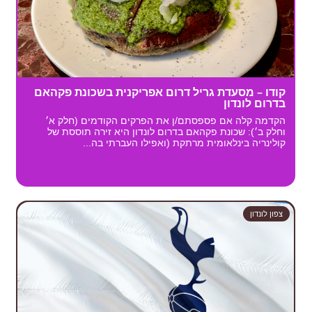
קודו – מסעדת גריל דרום אפריקנית בשכונת פקהאם
בדרום לונדון
הקדמה קלה אם פספסתם/ן את הפרקים הקודמים (חלק א׳
וחלק ב׳): שכונת פקהאם בדרום לונדון היא זירה תוססת של
קולינריה בינלאומית מרתקת (ואפילו העברתי בה...
צפון לונדון