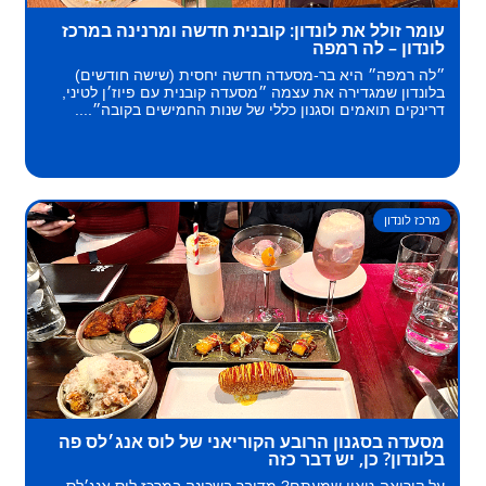
עומר זולל את לונדון: קובנית חדשה ומרנינה במרכז
לונדון – לה רמפה
״לה רמפה״ היא בר-מסעדה חדשה יחסית (שישה חודשים)
בלונדון שמגדירה את עצמה ״מסעדה קובנית עם פיוז׳ן לטיני,
דרינקים תואמים וסגנון כללי של שנות החמישים בקובה״....
מרכז לונדון
מסעדה בסגנון הרובע הקוריאני של לוס אנג׳לס פה
בלונדון? כן, יש דבר כזה