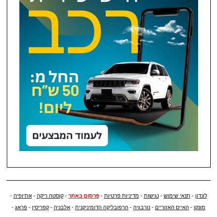
לונדון
-
תנאי שימוש
-
נגישות
-
מדיניות פרטיות
-
פרסום באתר
-
קוסטה ריקה
-
אתיופיה
-
מונקו
-
האיים האזוריים
-
נורבגיה
-
הרפובליקה הדומיניקנית
-
אלבניה
-
קפריסין
-
פראג
-