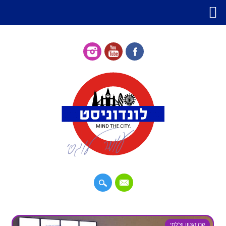
דילוג
תפריט ראשי
לתוכן
קנזינגטון וצ'לסי