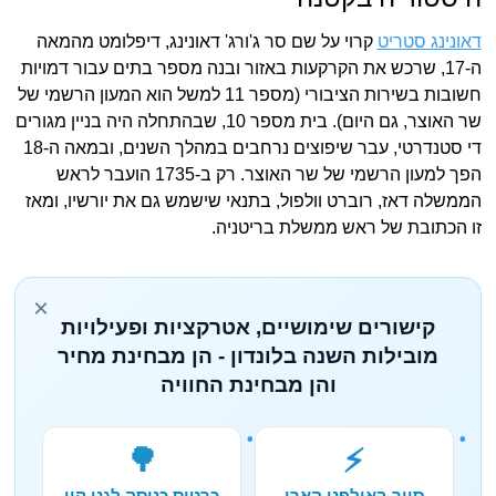
דאונינג סטריט
קרוי על שם סר ג'ורג' דאונינג, דיפלומט מהמאה
ה-17, שרכש את הקרקעות באזור ובנה מספר בתים עבור דמויות
חשובות בשירות הציבורי (מספר 11 למשל הוא המעון הרשמי של
שר האוצר, גם היום). בית מספר 10, שבהתחלה היה בניין מגורים
די סטנדרטי, עבר שיפוצים נרחבים במהלך השנים, ובמאה ה-18
הפך למעון הרשמי של שר האוצר. רק ב-1735 הועבר לראש
הממשלה דאז, רוברט וולפול, בתנאי שישמש גם את יורשיו, ומאז
זו הכתובת של ראש ממשלת בריטניה.
×
קישורים שימושיים, אטרקציות ופעילויות
מובילות השנה בלונדון - הן מבחינת מחיר
והן מבחינת החוויה
🌳
⚡
סיור באולפני הארי
כרטיס כניסה לגני קיו