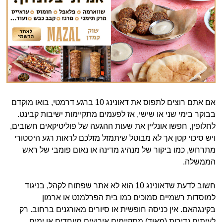
אם אתם רוצים לתפוס את דאונינג 10 ברגע דרמטי, בואו מוקדם
בבוקר בימי שני או שישי, אז לפעמים מתקיימות ישיבות קבינט.
לחלופין, חפשו אונליין את שעות ההגעה של פוליטיקאים חשובים,
ויש סיכוי קטן אך לא מבוטל שיתמזל מזלכם לראות רגע היסטורי
מתרחש, כמו ביקור של מנהיג מדינה או נאום פומבי של ראש
הממשלה.
חשוב לדעת שדאונינג 10 הוא לא אתר שפתוח לקהל, בניגוד
למוסדות רשמיים סמוכים כמו בית הפרלמנט או ארמון
בקינגהאם. אין כניסה חופשית או סיורים מאורגנים ברחוב. רק
לעיתים נדירות (מאוד) מתקיימים אירועים מיוחדים או ימים