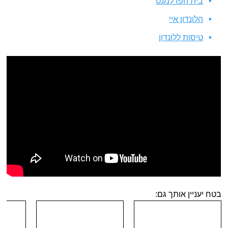
בית הפרלמנט
הלונדון איי
טיסות ללונדון
בטח יעניין אותך גם: