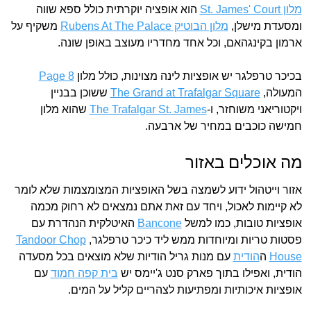
מלון St. James' Court
הוא אופציה יוקרתית כולל ספא שווה
ומסעדת מישלן,
מלון הבוטיק Rubens At The Palace
משקיף על
ארמון בקינגהאם, וכל אחד מחדריו מעוצב באופן שונה.
בכיכר טרפלגר יש אופציות לינה מצוינות, כולל מלון
Page 8
המעולה,
The Grand at Trafalgar Square
ששוכן בבניין
ויקטוריאני משוחזר, ו-
The Trafalgar St. James
שהוא מלון
חמישה כוכבים במחיר של ארבעה.
מה אוכלים באזור
אזור וייטהול ידוע לשמצה בשל האופציות המצומצמות שלא לומר
לא קיימות לאכול, ויחד עם זאת אתם נמצאים לא רחוק מכמה
אופציות טובות, כמו למשל
Bancone
האיטלקית הנהדרת עם
פסטות טריות ומיוחדות ממש ליד כיכר טרפלגר,
Tandoor Chop
House
ה
הודית
עם מנות גריל הודיות שלא מוצאים בכל מסעדה
הודית, ואפילו בתוך פארק סנט ג'יימס יש
בית קפה חמוד
עם
אופציות איכותיות ומפתיעות לצהריים קליל על המים.