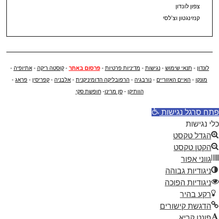
צפון לונדון
קנזינגטון וצ’לסי
לונדון
-
תנאי שימוש
-
נגישות
-
מדיניות פרטיות
-
פרסום באתר
-
קוסטה ריקה
-
אתיופיה
-
מונקו
-
האיים האזוריים
-
נורבגיה
-
הרפובליקה הדומיניקנית
-
אלבניה
-
קפריסין
-
פראג
-
הוותיקן
-
סן מרינו
-
חופשת סקי
פתח סרגל נגישות
כלי נגישות
הגדל טקסט
הקטן טקסט
גווני אפור
ניגודיות גבוהה
ניגודיות הפוכה
רקע בהיר
הדגשת קישורים
פונט קריא