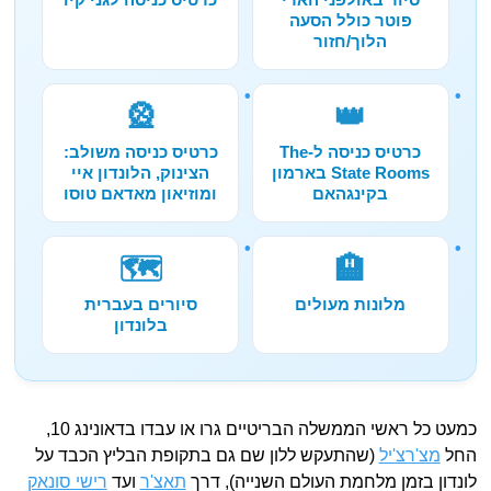
פוטר כולל הסעה
הלוך/חזור
🎡
👑
כרטיס כניסה ל-The
כרטיס כניסה משולב:
State Rooms בארמון
הצינוק, הלונדון איי
בקינגהאם
ומוזיאון מאדאם טוסו
🗺️
🏨
מלונות מעולים
סיורים בעברית
בלונדון
כמעט כל ראשי הממשלה הבריטיים גרו או עבדו בדאונינג 10,
החל
מצ'רצ'יל
(שהתעקש ללון שם גם בתקופת הבליץ הכבד על
לונדון בזמן מלחמת העולם השנייה), דרך
תאצ'ר
ועד
רישי סונאק