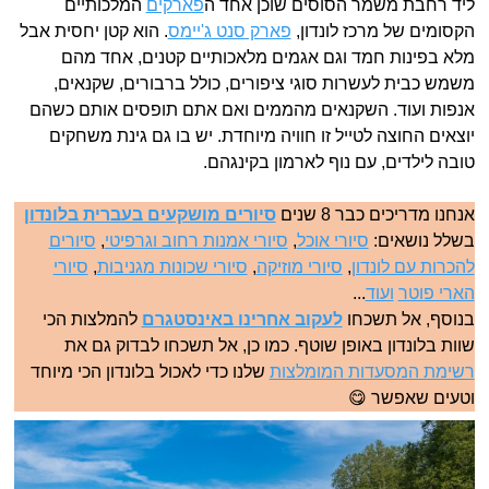
ליד רחבת משמר הסוסים שוכן אחד ה
פארקים
המלכותיים
הקסומים של מרכז לונדון,
פארק סנט ג'יימס
. הוא קטן יחסית אבל
מלא בפינות חמד וגם אגמים מלאכותיים קטנים, אחד מהם
משמש כבית לעשרות סוגי ציפורים, כולל ברבורים, שקנאים,
אנפות ועוד. השקנאים מהממים ואם אתם תופסים אותם כשהם
יוצאים החוצה לטייל זו חוויה מיוחדת. יש בו גם גינת משחקים
טובה לילדים, עם נוף לארמון בקינגהם.
אנחנו מדריכים כבר 8 שנים
סיורים מושקעים בעברית בלונדון
בשלל נושאים:
סיורי אוכל
,
סיורי אמנות רחוב וגרפיטי
,
סיורים
להכרות עם לונדון
,
סיורי מוזיקה
,
סיורי שכונות מגניבות
,
סיורי
הארי פוטר
ועוד
...
בנוסף, אל תשכחו
לעקוב אחרינו באינסטגרם
להמלצות הכי
שוות בלונדון באופן שוטף. כמו כן, אל תשכחו לבדוק גם את
רשימת המסעדות המומלצות
שלנו כדי לאכול בלונדון הכי מיוחד
וטעים שאפשר 😋