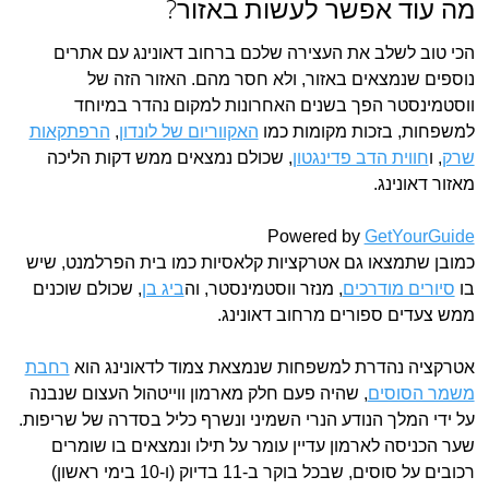
מה עוד אפשר לעשות באזור?
הכי טוב לשלב את העצירה שלכם ברחוב דאונינג עם אתרים
נוספים שנמצאים באזור, ולא חסר מהם. האזור הזה של
ווסטמינסטר הפך בשנים האחרונות למקום נהדר במיוחד
למשפחות, בזכות מקומות כמו
האקווריום של לונדון
,
הרפתקאות
שרק
, ו
חווית הדב פדינגטון
, שכולם נמצאים ממש דקות הליכה
מאזור דאונינג.
Powered by
GetYourGuide
כמובן שתמצאו גם אטרקציות קלאסיות כמו בית הפרלמנט, שיש
בו
סיורים מודרכים
, מנזר ווסטמינסטר, וה
ביג בן
, שכולם שוכנים
ממש צעדים ספורים מרחוב דאונינג.
אטרקציה נהדרת למשפחות שנמצאת צמוד לדאונינג הוא
רחבת
משמר הסוסים
, שהיה פעם חלק מארמון ווייטהול העצום שנבנה
על ידי המלך הנודע הנרי השמיני ונשרף כליל בסדרה של שריפות.
שער הכניסה לארמון עדיין עומר על תילו ונמצאים בו שומרים
רכובים על סוסים, שבכל בוקר ב-11 בדיוק (ו-10 בימי ראשון)