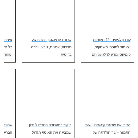
לונדון לגיקים: 42 מקומות
שכונת קנזינגטון - מרכז של
איפה כדא
שאסור לחובבי משחקים,
תרבות, אמנות, טבע ויוקרה
בלונדון?
קומיקס ומדע לדלג עליהם
בריטית
ופחות מו
הכירו את שכונת קינגסטון שעל
ביקור בתערוכה במרכז לונדון
שכונת צ’
התמזה - עיר הולדתה של
שמציגה את האוסף הגדול
הבריטים 