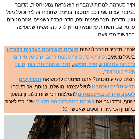
וקיר סטרמר. למרות שמבחוץ הוא נראה צנוע יחסית, מדובר
במבנה עצום שמורכב ממספר בניינים שחוברו זה לזה וכולל מעל
100 חדרים, חצר פנימית יפה, חדרי קבלה רשמיים, אזור מגורים
פרטי, וגם תשתית עיתונאית מחוץ לדלת הראשית שמופיעה
בחדשות מדי פעם.
אנחנו מדריכים כבר 8 שנים
סיורים מושקעים בעברית בלונדון
בשלל נושאים:
סיורי אוכל
,
סיורי אמנות רחוב וגרפיטי
,
סיורים
להכרות עם לונדון
,
סיורי מוזיקה
,
סיורי שכונות מגניבות
,
סיורי
הארי פוטר
ועוד
...
רוצים להגיע מוכנים? אתם מוזמנים לרכוש את
המדריכים
הדיגיטליים שכתבנו
לטיול עצמאי מושלם. בנוסף, אל תשכחו
לעקוב אחרינו באינסטגרם
להמלצות הכי שוות בלונדון באופן
שוטף, ובדקו גם את
רשימת המסעדות המומלצות
שלנו כדי לאכול
בלונדון הכי מיוחד וטעים שאפשר 😋