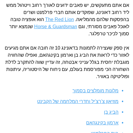
אם אתם מתעקשים, יש פאבים ידועים לאורך רחוב וייטהול ממש
ליד רחוב דאונינג, שפוקדים אותם חברי פרלמנט ושרים
בהפסקות שלהם מהמליאה.
The Red Lion
הוא אופציה טובה
לאוכל פאבים מסורתי, וגם
Horse & Guardsman
שנמצא יותר
סמוך לכיכר טרפלגר.
אין ספק שעצירה לתמונות בדאונינג 10 זה חובה אם אתם מגיעים
לאזור כדי לראות את הביג בן וארמון בקינגהאם, ואפילו שהחוויה
מוגבלת יחסית בגלל ענייני אבטחה, זה עדיין שווה להתקרב לדלת
השחורה הכי מפורסמת בעולם, עם ניחוח של היסטוריה, עיתונות
ופוליטיקה באוויר.
מלונות מומלצים בסמוך
מוזיאון צ'רצ'יל וחדרי המלחמה של הקבינט
הביג בן
ארמון בקינגהאם