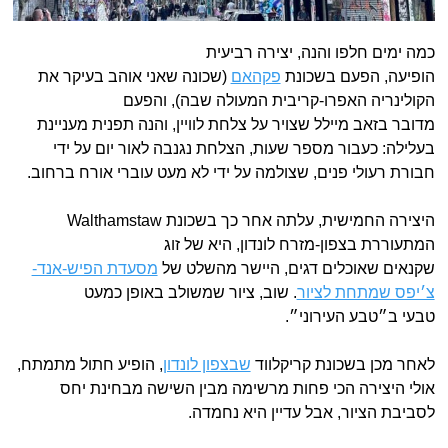
כמה ימים חלפו והנה, יצירה רביעית
הופיעה, הפעם בשכונת
פקהאם
(שכונה שאני אוהב בעיקר את
הקולינריה האפרו-קריבית המעולה שבה), והפעם
מדובר בזאב מיילל שצויר על צלחת לוויין, והנה תפנית מעניינת
בעלילה: כעבור מספר שעות, הצלחת נגנבה לאור יום על ידי
חבורת רעולי פנים, שצולמה על ידי לא מעט עוברי אורח ברחוב.
היצירה החמישית, עלתה אחר כך בשכונת Walthamstaw
המתעוררת בצפון-מזרח לונדון, היא של זוג
שקנאים שאוכלים דגים, היישר מהשלט של
מסעדת הפיש-אנד-
צ׳יפס שמתחת לציור
. שוב, ציור שמשולב באופן כמעט
טבעי ב״טבע העירוני״.
לאחר מכן בשכונת קריקלווד
שבצפון לונדון
, הופיע חתול מתמתח,
אולי היצירה הכי פחות מרשימה מבין השישה מבחינת יחס
לסביבת הציור, אבל עדיין היא נחמדה.