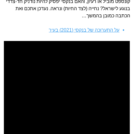
קונספט מוביל או רעיון, והאם בנקסי יפסיק להיות נודניק חד-צדדי
בנוגע לישראל? נחייה (לצד החיות) ונראה. נעדכן אתכם ואת
הכתבה כמובן בהמשך…
על התערוכה של בנקסי (2021) בעיר