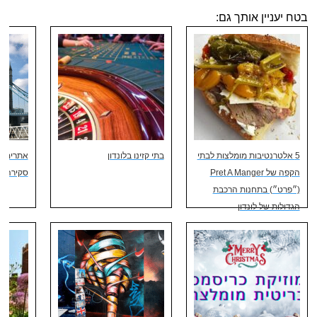
בטח יעניין אותך גם:
5 אלטרנטיבות מומלצות לבתי
בתי קזינו בלונדון
אתרים מע
הקפה של Pret A Manger
סקירה מ
(״פרט״) בתחנות הרכבת
הגדולות של לונדון