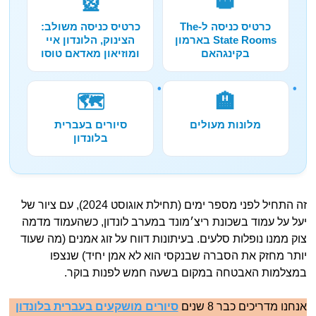
🎡
👑
כרטיס כניסה ל-The
כרטיס כניסה משולב:
State Rooms בארמון
הצינוק, הלונדון איי
בקינגהאם
ומוזיאון מאדאם טוסו
🗺️
🏨
מלונות מעולים
סיורים בעברית
בלונדון
זה התחיל לפני מספר ימים (תחילת אוגוסט 2024), עם ציור של
יעל על עמוד בשכונת ריצ׳מונד במערב לונדון, כשהעמוד מדמה
צוק ממנו נופלות סלעים. בעיתונות דווח על זוג אמנים (מה שעוד
יותר מחזק את הסברה שבנקסי הוא לא אמן יחיד) שנצפו
במצלמות האבטחה במקום בשעה חמש לפנות בוקר.
אנחנו מדריכים כבר 8 שנים
סיורים מושקעים בעברית בלונדון