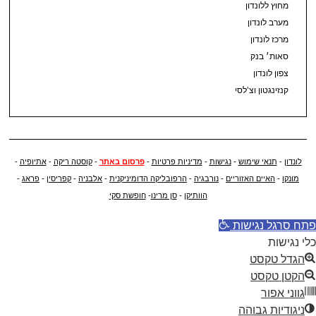
מחוץ ללונדון
מערב לונדון
מרכז לונדון
סאות׳ בנק
צפון לונדון
קנזינגטון וצ’לסי
לונדון
-
תנאי שימוש
-
נגישות
-
מדיניות פרטיות
-
פרסום באתר
-
קוסטה ריקה
-
אתיופיה
-
מונקו
-
האיים האזוריים
-
נורבגיה
-
הרפובליקה הדומיניקנית
-
אלבניה
-
קפריסין
-
פראג
-
הוותיקן
-
סן מרינו
-
חופשת סקי
פתח סרגל נגישות
כלי נגישות
הגדל טקסט
הקטן טקסט
גווני אפור
ניגודיות גבוהה