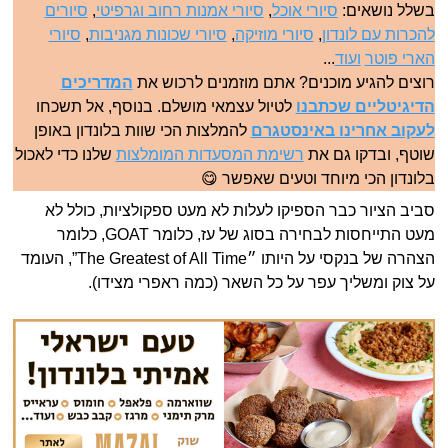
בשלל נושאים:
סיורי אוכל
,
סיורי אמנות רחוב וגרפיטי
,
סיורים
להכרות עם לונדון
,
סיורי מוזיקה
,
סיורי שכונות מגניבות
,
סיורי
הארי פוטר
ועוד
...
רוצים להגיע מוכנים? אתם מוזמנים לרכוש את
המדריכים
הדיגיטליים שכתבנו
לטיול עצמאי מושלם. בנוסף, אל תשכחו
לעקוב אחרינו באינסטגרם
להמלצות הכי שוות בלונדון באופן
שוטף, ובדקו גם את
רשימת המסעדות המומלצות
שלנו כדי לאכול
בלונדון הכי מיוחד וטעים שאפשר 😋
סביב הציור כבר הספיקו לעלות לא מעט ספקולציות, כולל לא
מעט התייחסות לבחירה בסוג של עז, כלומר GOAT, כלומר
הצהרה של בנקסי על היותו ״The Greatest of All Time”, העומד
על צוק ומשליך עפר על כל השאר (כמה ראפרי מצידו).