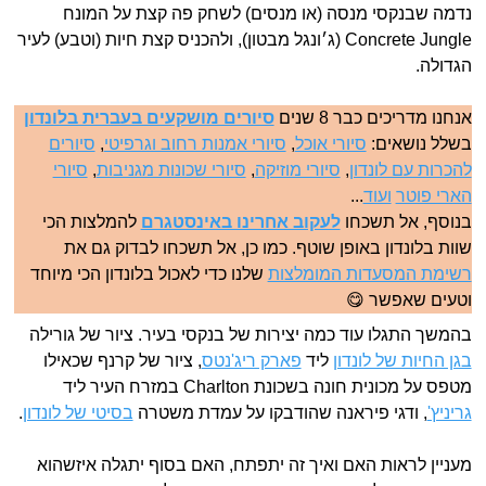
נדמה שבנקסי מנסה (או מנסים) לשחק פה קצת על המונח
Concrete Jungle (ג׳ונגל מבטון), ולהכניס קצת חיות (וטבע) לעיר
הגדולה.
אנחנו מדריכים כבר 8 שנים
סיורים מושקעים בעברית בלונדון
בשלל נושאים:
סיורי אוכל
,
סיורי אמנות רחוב וגרפיטי
,
סיורים
להכרות עם לונדון
,
סיורי מוזיקה
,
סיורי שכונות מגניבות
,
סיורי
הארי פוטר
ועוד
...
בנוסף, אל תשכחו
לעקוב אחרינו באינסטגרם
להמלצות הכי
שוות בלונדון באופן שוטף. כמו כן, אל תשכחו לבדוק גם את
רשימת המסעדות המומלצות
שלנו כדי לאכול בלונדון הכי מיוחד
וטעים שאפשר 😋
בהמשך התגלו עוד כמה יצירות של בנקסי בעיר. ציור של גורילה
בגן החיות של לונדון
ליד
פארק ריג'נטס
, ציור של קרנף שכאילו
מטפס על מכונית חונה בשכונת Charlton במזרח העיר ליד
גריניץ'
, ודגי פיראנה שהודבקו על עמדת משטרה
בסיטי של לונדון
.
מעניין לראות האם ואיך זה יתפתח, האם בסוף יתגלה איזשהוא