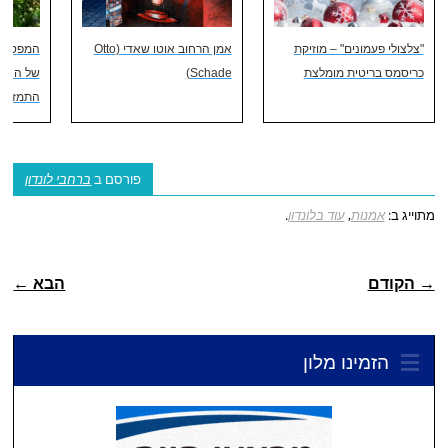
"צלצולי פעמונים" – מוזיקת
אמן הרחוב אוטו שאדי (Otto
המפטון ק
כריסמס בריטית מומלצת
Schade)
של הנרי 
התמזה
פורסם ב
ברחבי לונדון
מתוייג ב:
אמנות
,
עוד בלונדון
.
ניווט פוסטיאלי
→ הקודם
הבא ←
הזמינו מלון