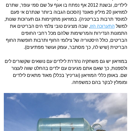
לילדים, ובשנת 2012 אף נפתח בו אגף על שם סמי עופר, שתרם
למוזיאון 20 מיליון פאונד (הסכום הגבוה ביותר שנתרם אי פעם
למוסד תרבות בבריטניה). במוזיאון מתקיימות גם תערוכות שונות,
למשל
התערוכה הזו
, שבה מציגים טובי צלמי הים הבריטים את
התמונות הנדירות והמרשימות שלהם מכל רחבי החופים
הבריטים, כולל היסטוריה של צילומי החוף ותרבות חופשות החוף
הבריטית (שיש לה, כך מסתבר, עומק ועושר מפתיעים).
במוזיאון יש גם משחקיה נהדרת לילדים עם נושאים שקשורים לים
ולספנות, כך שאם אתם מגיעים עם ילדים בהחלט שווה לעצור
שם. באופן כללי המוזיאון (וגריניץ' בכלל) מאוד מתאים לילדים
ומומלץ לבקר בהם כמשפחה.