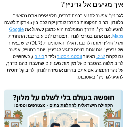
איך מגיעים אל גריניץ'?
לגריניץ׳ אפשר להגיע בכמה דרכים, תלוי איפה אתם נמצאים
בלונדון. מרוב המקומות במרכז לונדון יקח לכם בין 45 דקות לשעה
להגיע לגריניץ׳. הדרך המומלצת היא כמובן לשאול את
Google
Maps
. אם אתם במרכז לונדון, תצטרכו לנסוע ברכבת התחתית,
ואז להחליף אותה לרכבת הקלה האוטומטית (DLR) שיש באיזור
של גריניץ׳. אם אתם רוצים להגיע לגריניץ׳ יותר בסטייל, אפשר
גם לקחת
שייט
מאיזור
ווסטמיניסטור
(ליד ה
ביג בן
), כשהשייט
לרוב מלווה בהסברים על מקומות מעניינים שתעברו בהם בדרך,
על נהר התמזה. אם אתם בדרום או מזרח לונדון, לרוב קל יחסית
להגיע לגריניץ׳ באוטובוס.