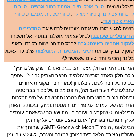
בשלל נושאים:
סיורי אוכל
,
סיורי אמנות רחוב וגרפיטי
,
סיורים
להכרות עם לונדון
,
סיורי מוזיקה
,
סיורי שכונות מגניבות
,
סיורי
הארי פוטר
ועוד
...
רוצים להגיע מוכנים? אתם מוזמנים לרכוש את
המדריכים
הדיגיטליים שכתבנו
לטיול עצמאי מושלם. בנוסף, אל תשכחו
לעקוב אחרינו באינסטגרם
להמלצות הכי שוות בלונדון באופן
שוטף, ובדקו גם את
רשימת המסעדות המומלצות
שלנו כדי לאכול
בלונדון הכי מיוחד וטעים שאפשר 😋
המתחם הימי הגדול, מצפה הכוכבים ואפילו השוק של גריניץ׳,
כולם חלק מאתר מורשת עולמית. הכפר העתיק גריניץ׳, שהפך
בסופו של דבר לשכונה בלונדון (כמו הרבה מקומות אחרים
שנבלעו ע״י העיר העצומה), תופס מקום של כבוד בבריטניה
ובעולם בזכות החשיבות שלו כמרכז ההכשרה של הצי המלכותי,
התרומה שלו למדע, למיפוי הים והאסטרונומיה, ובזכות קו האורך
הבינלאומי 0 שנקבע בו ועובר בו, מה שאומר שכשאתם עומדים
על קו המתכת בגריניץ׳ אתם בעצם עומדים על קו הזמן
הבינלאומי, ה-GMT) Greenwich Mean Time), שחותך את
העולם (בצורה מלאכותית כמובן) למזרח ומערב, ול-24 איזורי זמן