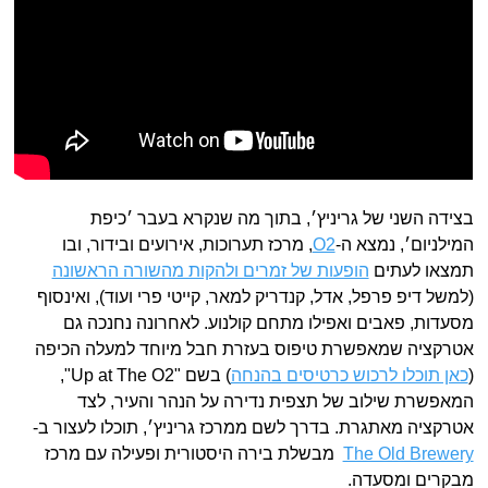
בצידה השני של גריניץ׳, בתוך מה שנקרא בעבר ׳כיפת
המילניום׳, נמצא ה-
O2
, מרכז תערוכות, אירועים ובידור, ובו
תמצאו לעתים
הופעות של זמרים ולהקות מהשורה הראשונה
(למשל דיפ פרפל, אדל, קנדריק למאר, קייטי פרי ועוד), ואינסוף
מסעדות, פאבים ואפילו מתחם קולנוע. לאחרונה נחנכה גם
אטרקציה שמאפשרת טיפוס בעזרת חבל מיוחד למעלה הכיפה
(
כאן תוכלו לרכוש כרטיסים בהנחה
) בשם "Up at The O2",
המאפשרת שילוב של תצפית נדירה על הנהר והעיר, לצד
אטרקציה מאתגרת. בדרך לשם ממרכז גריניץ׳, תוכלו לעצור ב-
The Old Brewery
מבשלת בירה היסטורית ופעילה עם מרכז
מבקרים ומסעדה.