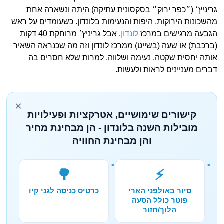
גריניץ׳ (״כפר ירוק״ בסקסונית עתיקה) היתה ונשארה אחת
מהשכונות הירוקות, היפות והנעימות בלונדון. כשעומדים על ראש
הגבעה מרגישים במרכז
לונדון
, אבל גריניץ׳ מרוחקת 40 דקות
(ברכבת) או שעה (בשייט) ממרכז לונדון וזה מה שכנראה השאיר
אותה יחסית שקטה, נעימה ושלווה, למרות שלא חסרים בה
דברים מעניינים לראות ולעשות.
×
קישורים שימושיים, אטרקציות ופעילויות
מובילות השנה בלונדון - הן מבחינת מחיר
והן מבחינת החוויה
🌳
⚡
סיור באולפני הארי
כרטיס כניסה לגני קיו
פוטר כולל הסעה
הלוך/חזור