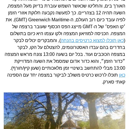
האורך בים, והחליטו שכאשר השמש עוברת בדיוק מעל המצפה,
השעה תהיה 12 בצהריים. כך למעשה נקבעה חלוקת אזורי הזמן
לפיה עובד כיום רוב העולם, ה-GMT) Greenwich Maritime). את
׳קו האפס׳ של ה-GMT מייצג הפס הכסוף שעובר ברצפה של
המצפה. הכניסה למוזיאון המצפה ולקו עצמו היא כיום בתשלום
(
כאן תוכלו למצוא כרטיסים בהנחה
), והמבקרים יכולים לבקר
בחדרים בהם עבדו האסטרונומים, להצטלם על הקו, לבקר
במצפה הכוכבים ועוד. בכל יום בשעה 13:00 צונח מראש המצפה
״כדור הזמן״, והוא כדור אדום שמסמל את השעה המדוייקת
13:00 מבלי להתחשב בשינויי זמן מלאכותיים (שעון קיץ/חורף).
כאן
תוכלו לרכוש כרטיס משולב לביקור במצפה יחד עם הספינה
קאתי סארק.