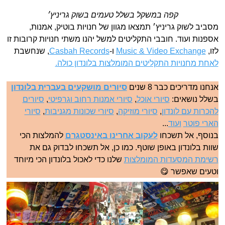
קפה במשקל בשלל טעמים בשוק גריניץ׳
מסביב לשוק גריניץ׳ תמצאו מגוון של חנויות בוטיק, אמנות,
אספנות ועוד. חובבי התקליטים למשל יהנו משתי חנויות קרובות זו
לזו,
Music & Video Exchange
ו-
Casbah Records
, שנחשבת
לאחת מחנויות התקליטים המומלצות בלונדון כולה.
אנחנו מדריכים כבר 8 שנים
סיורים מושקעים בעברית בלונדון
בשלל נושאים:
סיורי אוכל
,
סיורי אמנות רחוב וגרפיטי
,
סיורים
להכרות עם לונדון
,
סיורי מוזיקה
,
סיורי שכונות מגניבות
,
סיורי
הארי פוטר
ועוד
...
בנוסף, אל תשכחו
לעקוב אחרינו באינסטגרם
להמלצות הכי
שוות בלונדון באופן שוטף. כמו כן, אל תשכחו לבדוק גם את
רשימת המסעדות המומלצות
שלנו כדי לאכול בלונדון הכי מיוחד
וטעים שאפשר 😋