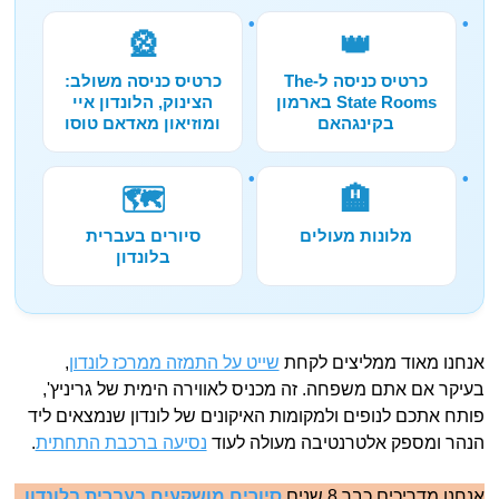
🎡
👑
כרטיס כניסה ל-The
כרטיס כניסה משולב:
State Rooms בארמון
הצינוק, הלונדון איי
בקינגהאם
ומוזיאון מאדאם טוסו
🗺️
🏨
מלונות מעולים
סיורים בעברית
בלונדון
אנחנו מאוד ממליצים לקחת
שייט על התמזה ממרכז לונדון
,
בעיקר אם אתם משפחה. זה מכניס לאווירה הימית של גריניץ',
פותח אתכם לנופים ולמקומות האיקונים של לונדון שנמצאים ליד
הנהר ומספק אלטרנטיבה מעולה לעוד
נסיעה ברכבת התחתית
.
אנחנו מדריכים כבר 8 שנים
סיורים מושקעים בעברית בלונדון