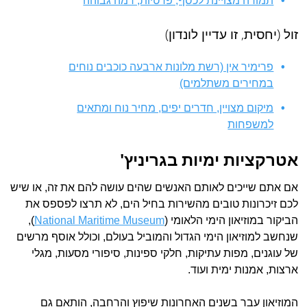
תמורה מצויינת לכסף, פרטיות, רמה גבוהה
זול (יחסית, זו עדיין לונדון)
פרימיר אין (רשת מלונות ארבעה כוכבים נוחים
במחירים משתלמים)
מיקום מצויין, חדרים יפים, מחיר נוח ומתאים
למשפחות
אטרקציות ימיות בגריניץ'
אם אתם שייכים לאותם האנשים שהים עושה להם את זה, או שיש
לכם זיכרונות טובים מהשירות בחיל הים, לא תרצו לפספס את
הביקור במוזיאון הימי הלאומי (
National Maritime Museum
),
שנחשב למוזיאון הימי הגדול והמוביל בעולם, וכולל אוסף מרשים
של עוגנים, מפות עתיקות, חלקי ספינות, סיפורי מסעות, מגלי
ארצות, אמנות ימית ועוד.
המוזיאון עבר בשנים האחרונות שיפוץ והרחבה, הותאם גם