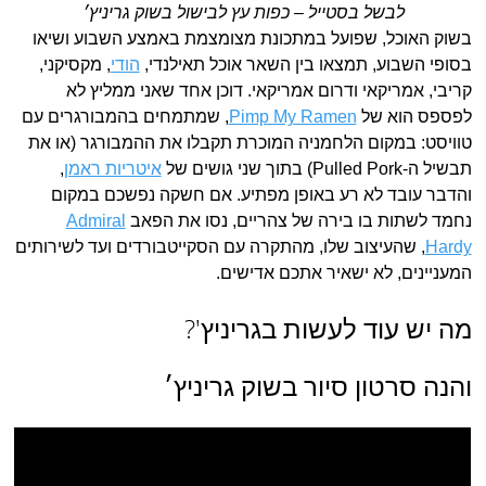
לבשל בסטייל – כפות עץ לבישול בשוק גריניץ׳
בשוק האוכל, שפועל במתכונת מצומצמת באמצע השבוע ושיאו
בסופי השבוע, תמצאו בין השאר אוכל תאילנדי,
הודי
, מקסיקני,
קריבי, אמריקאי ודרום אמריקאי. דוכן אחד שאני ממליץ לא
לפספס הוא של
Pimp My Ramen
, שמתמחים בהמבורגרים עם
טוויסט: במקום הלחמניה המוכרת תקבלו את ההמבורגר (או את
תבשיל ה-Pulled Pork) בתוך שני גושים של
איטריות ראמן
,
והדבר עובד לא רע באופן מפתיע. אם חשקה נפשכם במקום
נחמד לשתות בו בירה של צהריים, נסו את הפאב
Admiral
Hardy
, שהעיצוב שלו, מהתקרה עם הסקייטבורדים ועד לשירותים
המעניינים, לא ישאיר אתכם אדישים.
מה יש עוד לעשות בגריניץ'?
והנה סרטון סיור בשוק גריניץ׳