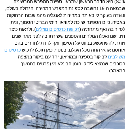
Sark) היא הדבר הראשון שתראו. ספינת המפרש המרשימה,
שבמאה ה-19 נחשבה לספינת המפרש המהירה והגדולה בעולם,
ונועדה בעיקר לייבא תה במהירות לאנגליה מהמושבות הרחוקות
באסיה. כיום הספינה שייכת למוזיאון הימי הבריטי הסמוך, וניתן
לסייר בה ואף מתחתיה (
רכישת כרטיסים מוזלים
), ולראות כיצד
חיו, ישנו ואכלו המלחים והספנים ששירתו בה לפני מאה שנים
ויותר, להשתעשע בניווט על הסיפון, ואף לרדת לחדרים בהם
אוחסנו ארגזי התה מכל העולם. בנוסף, כאן תוכלו לרכוש
כרטיסים
משולבים
לביקור בספינה ובמוזיאון, יחד עם ביקור במצפה
הכוכבים שנמצא ליד קו הזמן הבינלאומי (פרטים בהמשך
המאמר).