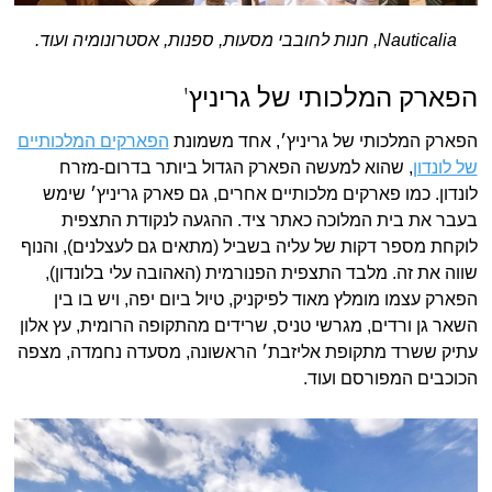
Nauticalia, חנות לחובבי מסעות, ספנות, אסטרונומיה ועוד.
הפארק המלכותי של גריניץ'
הפארק המלכותי של גריניץ׳, אחד משמונת
הפארקים המלכותיים
של לונדון
, שהוא למעשה הפארק הגדול ביותר בדרום-מזרח
לונדון. כמו פארקים מלכותיים אחרים, גם פארק גריניץ׳ שימש
בעבר את בית המלוכה כאתר ציד. ההגעה לנקודת התצפית
לוקחת מספר דקות של עליה בשביל (מתאים גם לעצלנים), והנוף
שווה את זה. מלבד התצפית הפנורמית (האהובה עלי בלונדון),
הפארק עצמו מומלץ מאוד לפיקניק, טיול ביום יפה, ויש בו בין
השאר גן ורדים, מגרשי טניס, שרידים מהתקופה הרומית, עץ אלון
עתיק ששרד מתקופת אליזבת׳ הראשונה, מסעדה נחמדה, מצפה
הכוכבים המפורסם ועוד.