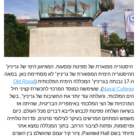
היסטוריה מפוארת של ספינות ומסעות. המוזיאון הימי של גריניץ׳
ההיסטוריה הימית המפוארת של גריניץ׳ לא מסתיימת כאן. במאה
ה-17 נבנתה בגריניץ׳ המכללה הימית המלכותית (
Old Royal
Naval College
), ששימשה כמוסד המרכזי להכשרת קציני חיל
הים המלכותי, והעלתה עוד יותר את החשיבות של גריניץ׳, בשל
המרכזיות של הצי המלכותי באימפריה הבריטית, שהיתה אז
בשיאה ושלחה ספינות לכבוש ולייבא דברים מכל העולם. כיום
משמש המתחם המרשים בעיקר לצילומי סרטים, סדרות טלויזיה
ופרסומות, ופתוח לציבור הרחב. בתוך המכללה נמצא אתר
מיוחד בשם Painted Hall, ציור קיר עצום שהושלם בין השנים