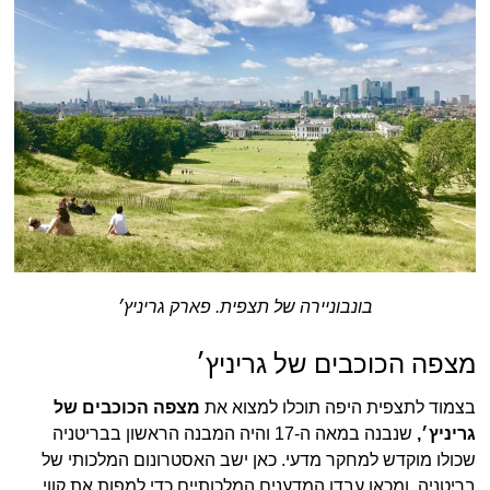
בונבוניירה של תצפית. פארק גריניץ׳
מצפה הכוכבים של גריניץ׳
בצמוד לתצפית היפה תוכלו למצוא את
מצפה הכוכבים של
גריניץ׳
,
שנבנה במאה ה-17 והיה המבנה הראשון בבריטניה
שכולו מוקדש למחקר מדעי. כאן ישב האסטרונום המלכותי של
בריטניה, ומכאן עבדו המדענים המלכותיים כדי למפות את קווי