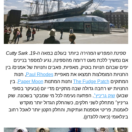
ספינת המפרש המהירה ביותר בעולם במאה ה-19. Cutty Sark
אם נמשיך ללכת מעט דרומה מהספינה, נגיע למספר בניינים
יפים שבהם חנויות בוטיק, מאפיות, פאבים וחנויות של אמנים/ בין
החנויות המומלצות תמצאו את מאפיית
Paul Rhodes
, חנות
המתוקים
The Fudge Patch
וחנות המתנות
Paper Moon
. בין
החנויות יש רחבה גדולה שבה מתקיים מדי יום (ובעיקר בסופי
שבוע)
שוק גריניץ׳
. הפתעה נעימה לכל מי שמבקר בשכונה. שוק
גריניץ׳ מתחלק לשני חלקים, כשהחלק הגדול יותר מוקדש
לאמנות, פריטי אספנות ועתיקות, והחלק הקטן יותר לאוכל רחוב
בינלאומי (כיאה ללונדון).