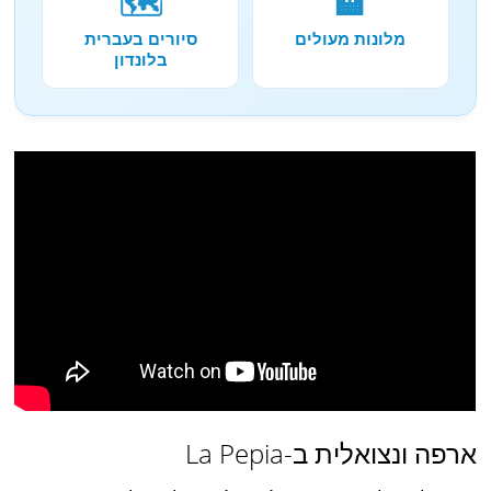
🗺️
🏨
מלונות מעולים
סיורים בעברית
בלונדון
ארפה ונצואלית ב-La Pepia