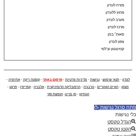
מזרח לונדון
מחוץ ללונדון
מערב לונדון
מרכז לונדון
סאות׳ בנק
צפון לונדון
קנזינגטון וצ’לסי
לונדון
-
תנאי שימוש
-
נגישות
-
מדיניות פרטיות
-
פרסום באתר
-
קוסטה ריקה
-
אתיופיה
-
מונקו
-
האיים האזוריים
-
נורבגיה
-
הרפובליקה הדומיניקנית
-
אלבניה
-
קפריסין
-
פראג
-
הוותיקן
-
סן מרינו
-
חופשת סקי
פתח סרגל נגישות
כלי נגישות
הגדל טקסט
הקטן טקסט