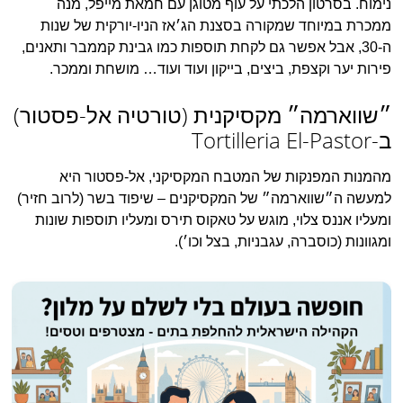
נימוח. בסרטון הלכתי על עוף מטוגן עם חמאת מייפל, מנה
ממכרת במיוחד שמקורה בסצנת הג׳אז הניו-יורקית של שנות
ה-30, אבל אפשר גם לקחת תוספות כמו גבינת קממבר ותאנים,
פירות יער וקצפת, ביצים, בייקון ועוד ועוד… מושחת וממכר.
״שווארמה״ מקסיקנית (טורטיה אל-פסטור)
ב-Tortilleria El-Pastor
מהמנות המפנקות של המטבח המקסיקני, אל-פסטור היא
למעשה ה״שווארמה״ של המקסיקנים – שיפוד בשר (לרוב חזיר)
ומעליו אננס צלוי, מוגש על טאקוס תירס ומעליו תוספות שונות
ומגוונות (כוסברה, עגבניות, בצל וכו׳).