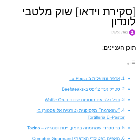
[סקירת וידאו] שוק מלטבי
לונדון
צוות האתר
תוכן העניינים:
ארפה ונצואלית ב-La Pepia
סטייק אנד צ׳יפס ב-Beefsteaks
וופל בלגי עם תוספות שונות ב-Waffle On
״שווארמה״ מקסיקנית (טורטיה אל-פסטור) ב-
Tortilleria El-Pastor
בר ספרדי שמתמחה בחמון, יינות וסנגריה – Tozino
מאפים בפטיסרי הצרפתי Comptoir Gourmand