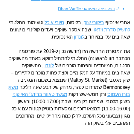
וופל ביצה טאיוואני Dhan Waffle
אחרי אינסוף
ביקורי שוק
, בליסות,
סיורי אוכל
וטעימות, החלטתי
להשיק סדרת וידאו
, שבה אסקר שווקים ויעדים קולינריים שונים
שאהובים עלי במיוחד ב
לונדון
האינסופית.
את המסורת החדשה הזו (חדשה נכון ל-2019 עת פורסמה
הכתבה הזו לראשונה) החלטתי להתחיל דווקא באחד מהשווקים
הקטנים, המיוחדים והפחות מוכרים של
לונדון
, מהשווקים
שאהובים במיוחד על המקומיים וקצת פחות מוכרים לתיירים –
שוק מלטבי (Maltby St. Market) שנמצא בשכונה המגניבה
Bermondsey שמדרום לנהר, מרחק של רבע שעה הליכה
משוק
בורו העמוס
ורק חמש-שש דקות
מגשר טאוור ברידג׳ האייקוני
.
בשוק מלטבי, שפתוח רק בימי שבת (10:00-17:00) וראשון
(11:00-16:00) תמצאו דוכנים ומסעדות בוטיק קטנות עם אוכל
מגוון וצבעוני מכל העולם. להלן כמה מההיילייטים ומהדוכנים
האהובים עלי בשוק הזה: