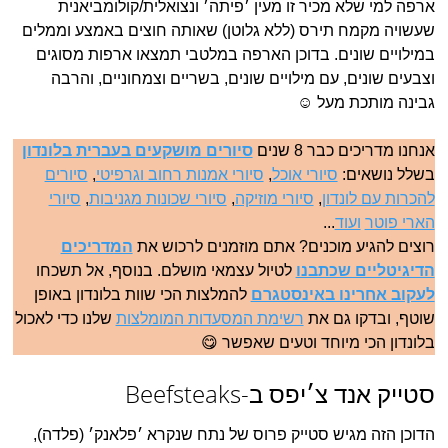
ארפה למי שלא מכיר זו מעין ׳פיתה׳ ונצואלית/קולומביאנית
שעשויה מקמח תירס (ללא גלוטן) שאותה חוצים באמצע וממלים
במילויים שונים. בדוכן הארפה במלטבי תמצאו ארפות מסוגים
וצבעים שונים, עם מילויים שונים, בשריים וצמחוניים, והרבה
גבינה מותכת מעל ☺
אנחנו מדריכים כבר 8 שנים
סיורים מושקעים בעברית בלונדון
בשלל נושאים:
סיורי אוכל
,
סיורי אמנות רחוב וגרפיטי
,
סיורים
להכרות עם לונדון
,
סיורי מוזיקה
,
סיורי שכונות מגניבות
,
סיורי
הארי פוטר
ועוד
...
רוצים להגיע מוכנים? אתם מוזמנים לרכוש את
המדריכים
הדיגיטליים שכתבנו
לטיול עצמאי מושלם. בנוסף, אל תשכחו
לעקוב אחרינו באינסטגרם
להמלצות הכי שוות בלונדון באופן
שוטף, ובדקו גם את
רשימת המסעדות המומלצות
שלנו כדי לאכול
בלונדון הכי מיוחד וטעים שאפשר 😋
סטייק אנד צ׳יפס ב-Beefsteaks
הדוכן הזה מגיש סטייק פרוס של נתח שנקרא ׳פלאנק׳ (פלדה),