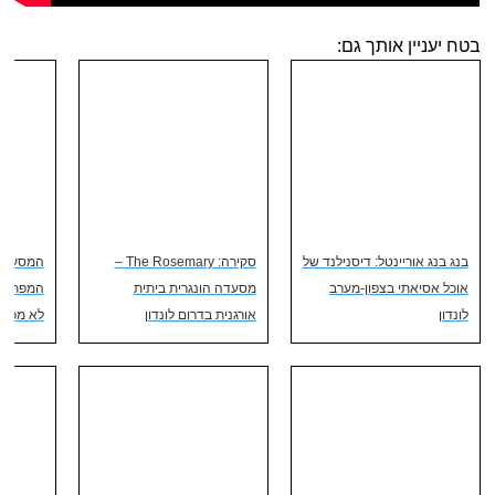
בטח יעניין אותך גם:
בנג בנג אוריינטל: דיסנילנד של
סקירה: The Rosemary –
המסעדה
אוכל אסיאתי בצפון-מערב
מסעדה הונגרית ביתית
המפתיעה
לונדון
אורגנית בדרום לונדון
לא מכיר