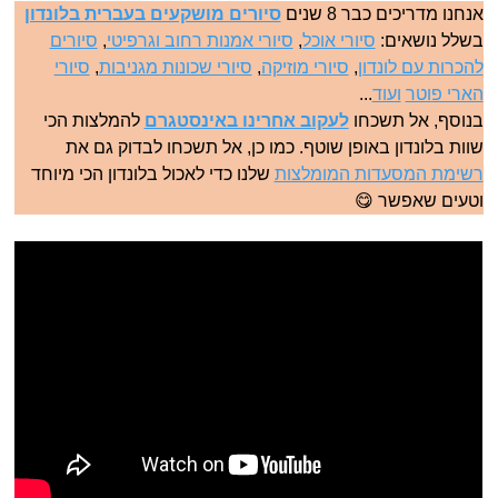
אנחנו מדריכים כבר 8 שנים
סיורים מושקעים בעברית בלונדון
בשלל נושאים:
סיורי אוכל
,
סיורי אמנות רחוב וגרפיטי
,
סיורים
להכרות עם לונדון
,
סיורי מוזיקה
,
סיורי שכונות מגניבות
,
סיורי
הארי פוטר
ועוד
...
בנוסף, אל תשכחו
לעקוב אחרינו באינסטגרם
להמלצות הכי
שוות בלונדון באופן שוטף. כמו כן, אל תשכחו לבדוק גם את
רשימת המסעדות המומלצות
שלנו כדי לאכול בלונדון הכי מיוחד
וטעים שאפשר 😋