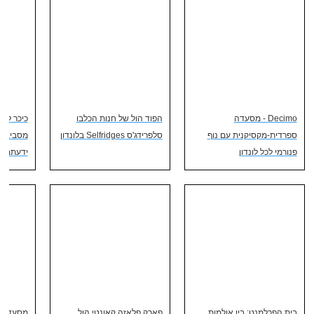
Decimo - מסעדה
הפוד הול של חנות הכלבו
כיכר לס
ספרדית-מקסיקנית עם נוף
סלפרידג'ס Selfridges בלונדון
פנורמי לכל לונדון
ידעתם ע
בית הפרלמנט: בין אולמות
פארק פלאזה קאונטי הול
מסעדת 