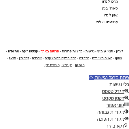
מרכז לונדון
סאות׳ בנק
צפון לונדון
קנזינגטון וצ’לסי
לונדון
-
תנאי שימוש
-
נגישות
-
מדיניות פרטיות
-
פרסום באתר
-
קוסטה ריקה
-
אתיופיה
-
מונקו
-
האיים האזוריים
-
נורבגיה
-
הרפובליקה הדומיניקנית
-
אלבניה
-
קפריסין
-
פראג
-
הוותיקן
-
סן מרינו
-
חופשת סקי
פתח סרגל נגישות
כלי נגישות
הגדל טקסט
הקטן טקסט
גווני אפור
ניגודיות גבוהה
ניגודיות הפוכה
רקע בהיר