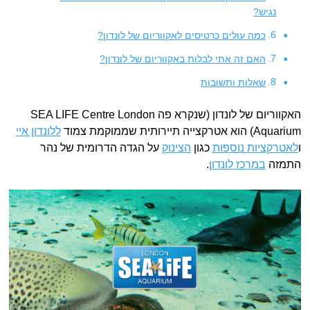
נגיש?
כמה עולים כרטיסים לאקווריום של לונדון?
האם זה אתי לבלות באקווריום של לונדון?
שאלות ותשובות
האקווריום של לונדון (שנקרא פה SEA LIFE Centre London
Aquarium) הוא אטרקצייה תיירותית שממוקמת צמוד
ללונדון איי
ו
לאטרקציות נוספות
כגון
הצינוק
על הגדה הדרומית של נהר
התמזה
במרכז לונדון
.