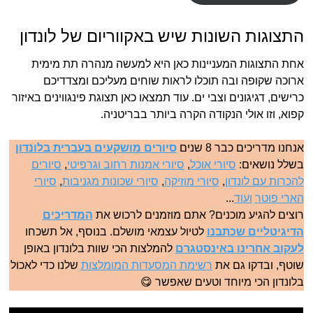
התצוגות השונות שיש באקווריום של לונדון
אחת התצוגות המעניינות כאן היא למעשה מנהרה תת מימית
ארוכה שקופה ובה תוכלו לראות שוחים מעליכם ומצדדיכם
כרישים, דגיגונים וצבי ים. עוד תמצאו כאן תצוגת פינגווינים באיזור
קפוא, וזו אולי הנקודה הקרה ביותר בבריטניה.
אנחנו מדריכים כבר 8 שנים
סיורים מושקעים בעברית בלונדון
בשלל נושאים:
סיורי אוכל
,
סיורי אמנות רחוב וגרפיטי
,
סיורים
להכרות עם לונדון
,
סיורי מוזיקה
,
סיורי שכונות מגניבות
,
סיורי
הארי פוטר
ועוד
...
רוצים להגיע מוכנים? אתם מוזמנים לרכוש את
המדריכים
הדיגיטליים שכתבנו
לטיול עצמאי מושלם. בנוסף, אל תשכחו
לעקוב אחרינו באינסטגרם
להמלצות הכי שוות בלונדון באופן
שוטף, ובדקו גם את
רשימת המסעדות המומלצות
שלנו כדי לאכול
בלונדון הכי מיוחד וטעים שאפשר 😋