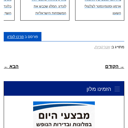
ארמון וסטמינסטר לצלצולי
לונדון: המלון שכבש את
בלונדון 
השעון
המשפחות הישראליות
השף רן 
פורסם ב
מרכז לונדון
מתוייג ב:
אטרקציות
.
ניווט פוסטיאלי
→ הקודם
הבא ←
הזמינו מלון