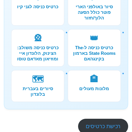
סיור באולפני הארי
כרטיס כניסה לגני קיו
פוטר כולל הסעה
הלוך/חזור
🎡
👑
כרטיס כניסה ל-The
כרטיס כניסה משולב:
State Rooms בארמון
הצינוק, הלונדון איי
בקינגהאם
ומוזיאון מאדאם טוסו
🗺️
🏨
מלונות מעולים
סיורים בעברית
בלונדון
רכישת כרטיסים