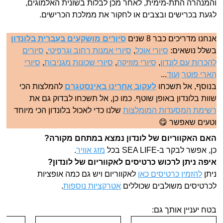
והמנהרה התת-מימית, לאחר מכן לבלות בשונית האלמוגים,
לגעת בכרישים ובצבים או לחקור את ממלכת הכרישים.
אנחנו מדריכים כבר 8 שנים
סיורים מושקעים בעברית בלונדון
בשלל נושאים:
סיורי אוכל
,
סיורי אמנות רחוב וגרפיטי
,
סיורים
להכרות עם לונדון
,
סיורי מוזיקה
,
סיורי שכונות מגניבות
,
סיורי
הארי פוטר
ועוד
...
בנוסף, אל תשכחו
לעקוב אחרינו באינסטגרם
להמלצות הכי
שוות בלונדון באופן שוטף. כמו כן, אל תשכחו לבדוק גם את
רשימת המסעדות המומלצות
שלנו כדי לאכול בלונדון הכי מיוחד
וטעים שאפשר 😋
האם האקווריום של לונדון נמצא במתחם מקורה?
כן, אפשר לבקר ב-SEA LIFE בכל
מזג אוויר
.
איפה ניתן לרכוש כרטיסים לאקווריום של לונדון?
ניתן
להזמין כרטיסים כאן
לאקווריום ויש גם כמה אופציות
לכרטיסים משולבים שכוללים
אטרקציות נוספות
.
בטח יעניין אותך גם: