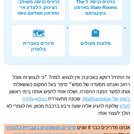
כרטיס כניסה ל-The
כרטיס כניסה משולב:
State Rooms בארמון
הצינוק, הלונדון איי
בקינגהאם
ומוזיאון מאדאם טוסו
🗺️
🏨
מלונות מעולים
סיורים בעברית
בלונדון
זה התחיל דווקא באכזבה: אין לנגוש. למה? ״כי לנגוש זה אוכל
רחוב ואנחנו מסעדה של ממש״ סיפר בעל המקום כששאלתי
אותו לפשר המנה החסרה, ושלח אותי לחפש אותה בימי ראשון
בשוק של Walthamstow
, שכונה מתעוררת
בצפון
–
מזרח
לונדון
שלוקח להגיע אליה שעה ורבע ברכבת מכאן, וזה לגמרי לא
הולך לעצור אותי.
אנחנו מדריכים כבר 8 שנים
סיורים מושקעים בעברית בלונדון