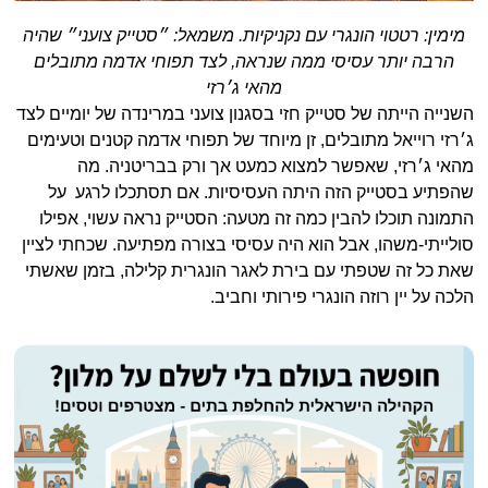
מימין: רטטוי הונגרי עם נקניקיות. משמאל: ״סטייק צועני״ שהיה
הרבה יותר עסיסי ממה שנראה, לצד תפוחי אדמה מתובלים
מהאי ג׳רזי
השנייה הייתה של סטייק חזי בסגנון צועני במרינדה של יומיים לצד
ג׳רזי רוייאל מתובלים, זן מיוחד של תפוחי אדמה קטנים וטעימים
מהאי ג׳רזי, שאפשר למצוא כמעט אך ורק בבריטניה. מה
שהפתיע בסטייק הזה היתה העסיסיות. אם תסתכלו לרגע על
התמונה תוכלו להבין כמה זה מטעה: הסטייק נראה עשוי, אפילו
סולייתי-משהו, אבל הוא היה עסיסי בצורה מפתיעה. שכחתי לציין
שאת כל זה שטפתי עם בירת לאגר הונגרית קלילה, בזמן שאשתי
הלכה על יין רוזה הונגרי פירותי וחביב.