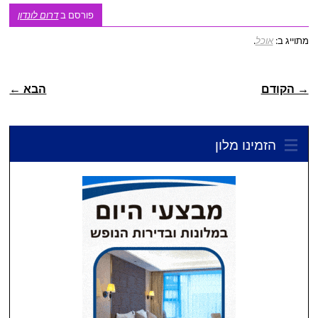
פורסם ב
דרום לונדון
מתוייג ב:
אוכל
.
ניווט פוסטיאלי
→ הקודם
הבא ←
הזמינו מלון