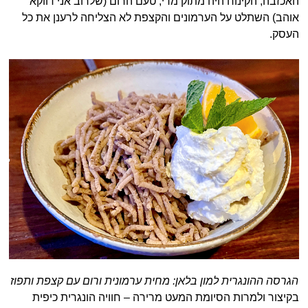
האכזבה, הקינוח היה מתוק מדי, טעם הרום (שלרוב אני דווקא
אוהב) השתלט על הערמונים והקצפת לא הצליחה לרענן את כל
העסק.
הגרסה ההונגרית למון בלאן: מחית ערמונית ורום עם קצפת ותפוז
בקיצור ולמרות הסיומת המעט מרירה – חוויה הונגרית כיפית