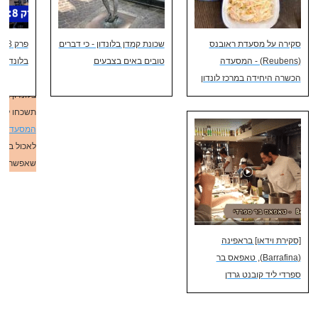
להכרות עם 
סיורי שכונ
סקירה על מסעדת ראובנס
שכונת קמדן בלונדון - כי דברים
פוטר
ועוד
..
פר
(Reubens) - המסעדה
טובים באים בצבעים
בנוסף, אל
בלונדון 
הכשרה היחידה במרכז לונדון
באינסטגר
בלונדון באו
תשכחו לבד
המסעדות 
לאכול בלונ
שאפשר 😋
[סקירת וידאו] בראפינה
(Barrafina), טאפאס בר
ספרדי ליד קובנט גרדן