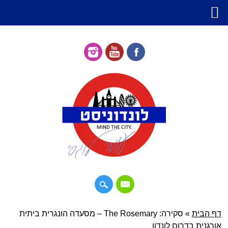
דילוג
דף הבית
»
תפריט ראשי
סקירה: The Rosemary – מסעדה הונגרית ביתית
לתוכן
אורגנית בדרום לונדון