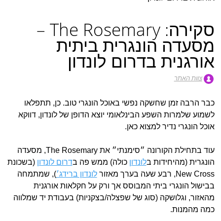
סקירה: The Rosemary –
מסעדה הונגרית ביתית
אורגנית בדרום לונדון
צוות האתר
כבר הרבה זמן שחשקה נפשי באוכל הונגרי טוב. כן, תתפלאו
לשמוע שלמרות השפע הבינלאומי יוצא הדופן של לונדון, דווקא
אוכל הונגרי נדיר למצוא כאן.
עוד בתחילת הקורונה ״סימנתי״ את The Rosemary, מסעדה
הונגרית (מהיחידות ב
לונדון
כולה) ממש פה ב
דרום לונדון
(בשכונת
New Cross, רבע שעה בערך מאזור
לונדון ברידג׳
), שמתמחה
בבישול הונגרי ביתי המבוסס אך ורק על חקלאות אורגנית
מהאזור, וגלושקה (סוג של שפצלה/בצקניות) בעבודת יד שמלווה
כמה מהמנות.