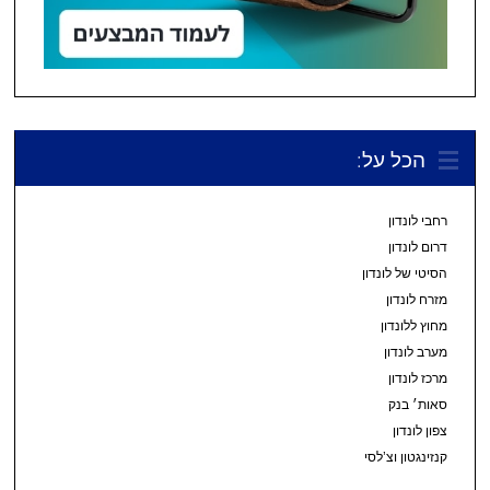
הכל על:
רחבי לונדון
דרום לונדון
הסיטי של לונדון
מזרח לונדון
מחוץ ללונדון
מערב לונדון
מרכז לונדון
סאות׳ בנק
צפון לונדון
קנזינגטון וצ’לסי