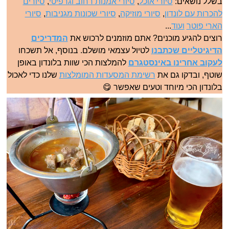
בשלל נושאים:
סיורי אוכל
,
סיורי אמנות רחוב וגרפיטי
,
סיורים
להכרות עם לונדון
,
סיורי מוזיקה
,
סיורי שכונות מגניבות
,
סיורי
הארי פוטר
ועוד
...
רוצים להגיע מוכנים? אתם מוזמנים לרכוש את
המדריכים
הדיגיטליים שכתבנו
לטיול עצמאי מושלם. בנוסף, אל תשכחו
לעקוב אחרינו באינסטגרם
להמלצות הכי שוות בלונדון באופן
שוטף, ובדקו גם את
רשימת המסעדות המומלצות
שלנו כדי לאכול
בלונדון הכי מיוחד וטעים שאפשר 😋