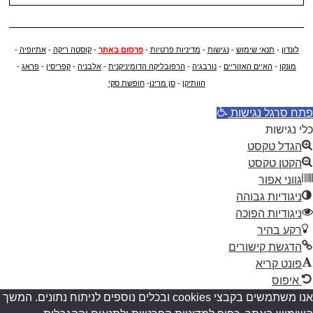
לונדון
-
תנאי שימוש
-
נגישות
-
מדיניות פרטיות
-
פרסום באתר
-
קוסטה ריקה
-
אתיופיה
-
מונקו
-
האיים האזוריים
-
נורבגיה
-
הרפובליקה הדומיניקנית
-
אלבניה
-
קפריסין
-
פראג
-
הוותיקן
-
סן מרינו
-
חופשת סקי
פתח סרגל נגישות
כלי נגישות
הגדל טקסט
הקטן טקסט
גווני אפור
ניגודיות גבוהה
ניגודיות הפוכה
רקע בהיר
הדגשת קישורים
פונט קריא
איפוס
אנו משתמשים בקבצי cookies ובכלים נוספים לניתוח נתונים. המשך