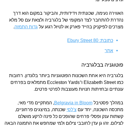
האווירה נעימה, שכונתית וידידותית, והביקור במקום הוא דרך
נהדרת להתחבר לצד המקומי של בלגרביה ולצאת עם סל מלא
מצרכים לפיקניק בהייד פארק או לטיול רגוע על
גדות התמזה
.
כתובת: Ebury Street 80
אתר
פוטוגניה בבלגרביה
בלגרביה היא אחת השכונות הפוטוגניות ביותר בלונדון. רחובות
כמו ‎Elizabeth Street ו־‎Eccleston Yards מתמלאים בפרחים
עונתיים ובחזיתות חנויות מעוצבות לפרטי פרטים.
במהלך פסטיבל
Belgravia in Bloom
, המתקיים מדי מאי,
מתכסה השכונה, יחד עם
צ'לסי
שכנתה, במיצגים פרחוניים,
קשתות ענק ופסלי פרחים שהופכים כל פינה לרקע מושלם
לצילום. זהו גן עדן לחובבי צילום ולמי שמחפש את התמונה הבאה