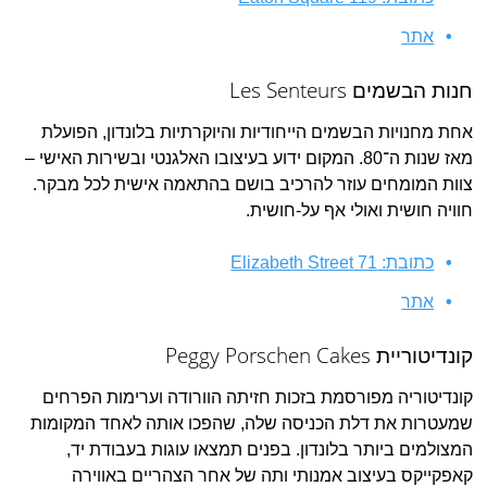
אתר
חנות הבשמים Les Senteurs
אחת מחנויות הבשמים הייחודיות והיוקרתיות בלונדון, הפועלת
מאז שנות ה־80. המקום ידוע בעיצובו האלגנטי ובשירות האישי –
צוות המומחים עוזר להרכיב בושם בהתאמה אישית לכל מבקר.
חוויה חושית ואולי אף על-חושית.
כתובת: Elizabeth Street 71
אתר
קונדיטוריית Peggy Porschen Cakes
קונדיטוריה מפורסמת בזכות חזיתה הוורודה וערימות הפרחים
שמעטרות את דלת הכניסה שלה, שהפכו אותה לאחד המקומות
המצולמים ביותר בלונדון. בפנים תמצאו עוגות בעבודת יד,
קאפקייקס בעיצוב אמנותי ותה של אחר הצהריים באווירה