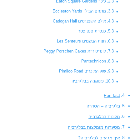
כיכר Eaton Square Gardens
מתחם הבילוי Eccleston Yards
אולם הקונצרטים Cadogan Hall
כנסיית סנט פטר
חנות הבשמים Les Senteurs
קונדיטוריית Peggy Porschen Cakes
Pantechnicon
שוק האיכרים Pimlico Road
פוטוגניה בבלגרביה
Fun fact
בלגרביה – הסדרה
מלונות בבלגרביה
מסעדות מומלצות בבלגרביה
איך מגיעים לבלגרביה?