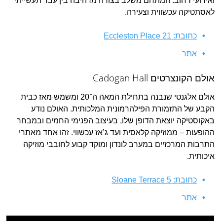
ואירועי רחוב. המתחם משלב בצורה מרהיבה בין עבר תעשייתי
לאסתטיקה עכשווית וצעירה.
כתובת:
Eccleston Place 21
אתר
אולם הקונצרטים Cadogan Hall
אולם אלגנטי שנבנה בתחילת המאה ה־20 ומשמש מאז כבית
הקבע של התזמורת הפילהרמונית המלכותית. האולם נודע
באקוסטיקה יוצאת הדופן שלו, בעיצוב הפנימי החמים ובמבחר
ההופעות – ממוזיקה קלאסית ועד ג’אז עכשווי. זהו אחד מאתרי
התרבות המרכזיים במערב לונדון ומוקד קבוע לחובבי מוזיקה
איכותית.
כתובת: 5 Sloane Terrace
אתר