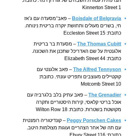
הצרפתית עטורת השבחים של גורדון רמזי. כתובת:
Kinnerton Street 1
Boisdale of Belgravia
– פאב־מסעדה עם ג’אז
חי, בשרים מעולים ותחושת יוקרה בריטית נינוחה.
כתובת: Eccleston Street 15
The Thomas Cubitt
– מסעדת בר בריטית
אלגנטית על שם האדריכל שתכנן את השכונה.
כתובת: Elizabeth Street 44
The Alfred Tennyson
– פאב אלגנטי עם
קוקטיילים מעוצבים ותפריט עונתי. כתובת:
Motcomb Street 10
The Grenadier
– פאב עתיק בלב בלגרביה עם
אוכל בריטי קלאסי, קירות היסטוריים ותקרה
מקושטת בשטרות. כתובת: Wilton Row 18
Peggy Porschen Cakes
– קונדיטוריה רומנטית
עם תה של אחר הצהריים ועוגות מצולמות היטב.
כתובת: Ebury Street 116