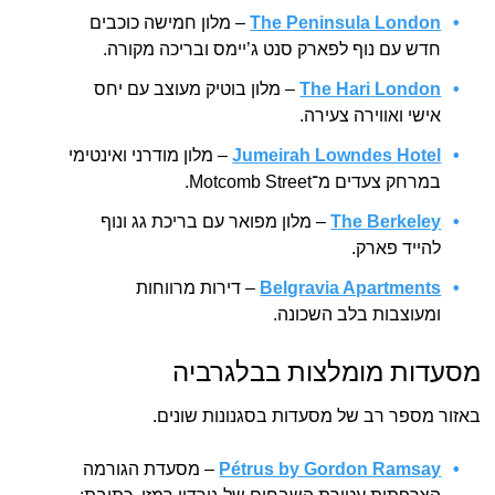
The Peninsula London
– מלון חמישה כוכבים
חדש עם נוף לפארק סנט ג’יימס ובריכה מקורה.
London
The Hari
– מלון בוטיק מעוצב עם יחס
אישי ואווירה צעירה.
Jumeirah Lowndes Hotel
– מלון מודרני ואינטימי
במרחק צעדים מ־Motcomb Street.
The Berkeley
– מלון מפואר עם בריכת גג ונוף
להייד פארק.
Belgravia Apartments
– דירות מרווחות
ומעוצבות בלב השכונה.
מסעדות מומלצות בבלגרביה
באזור מספר רב של מסעדות בסגנונות שונים.
Pétrus by Gordon Ramsay
– מסעדת הגורמה