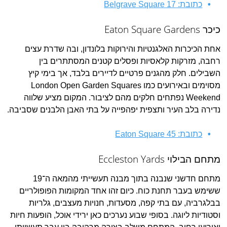
כתובת: Belgrave Square 17
כיכר Eaton Square Gardens
אחת הכיכרות האלגנטיות והירוקות בלונדון, ובה שדרת עצים
רחבה, מזרקות קלאסיות ופסלים קטנים המסתתרים בין
השבילים. חלק מהגנים פרטיים לדיירים בלבד, אך בימי קיץ
מסוימים ובאירועים כמו London Open Garden Squares
Weekend נפתחים חלקים מהם לציבור. המקום מציע שלווה
נדירה בלב העיר ותצפית יפהפייה על בתי האבן הלבנים שסביבה.
כתובת: Eaton Square 45
מתחם הבילוי Eccleston Yards
מתחם חדשני שנבנה בתוך מבנה תעשייתי מהמאה ה־19
ששימש בעבר תחנת כוח. כיום זהו אחד המקומות הפופולריים
בבלגרביה, עם בתי קפה, מסעדות, חנויות מעצבים, גלריות
וסטודיות ליוגה. בסופי שבוע נערכים כאן ירידי אוכל, הופעות חיות