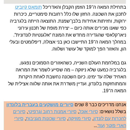
בתחילת המאה ה־19 הוזמן הקבלן והאדריכל
תומאס קיוביט
לתכנן את השכונה. החזון שלו כלל רחובות סימטריים, כיכרות
ירוקות, וחזיתות אחידות בלבן־שמנת. התוצאה הייתה בלגרביה
כפי שאנו מכירים אותה כיום – יצירת מופת של תכנון עירוני
ניאו־קלאסי שהגדירה מחדש את המונח “אלגנטיות לונדונית”.
במהלך המאה ה־19 התיישבו כאן בני אצולה, דיפלומטים ובעלי
הון, והאזור הפך למוקד של עושר ושלווה.
גם במלחמת העולם השנייה, כשהאזורים הסמוכים נפגעו,
בלגרביה כמעט שלא ניזוקה – מה שסייע לשמר את המראה
האחיד שלה עד ימינו. כיום השכונה נחשבת לאחת היקרות
והמתוחזקות בלונדון, ועדיין משדרת את אותה שלווה אצילית של
המאה ה־19.
אנחנו מדריכים כבר 8 שנים
סיורים מושקעים בעברית בלונדון
בשלל נושאים:
סיורי אוכל
,
סיורי אמנות רחוב וגרפיטי
,
סיורים
להכרות עם לונדון
,
סיורי מוזיקה
,
סיורי שכונות מגניבות
,
סיורי
הארי פוטר
ועוד
...