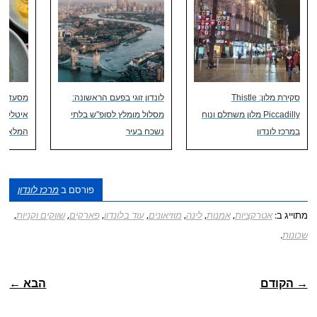
סקירת מלון: Thistle
לונדון זוגי בפעם הראשונה:
מסעדות 
Piccadilly מלון משתלם ונוח
מסלול מומלץ לסופ"ש בלתי
איטלקי ב
במרכז לונדון
נשכח בעיר
המלא
פורסם ב
מרכז לונדון
מתוייג ב:
אטרקציות
,
אמנות
,
לינה
,
מוזיאונים
,
עוד בלונדון
,
פארקים
,
שווקים וקניות
,
שכונות
.
ניווט פוסטיאלי
→ הקודם
הבא ←