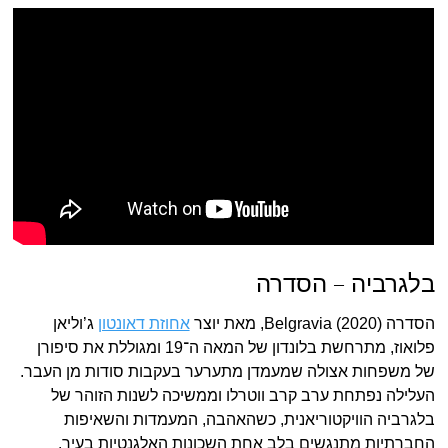
בלגרביה – הסדרה
הסדרה Belgravia (2020), מאת יוצר
אחוזת דאונטון
ג’וליאן
פלואוז, מתרחשת בלונדון של המאה ה־19 ומגוללת את סיפורן
של משפחות אצולה שמעמדן מתערער בעקבות סודות מן העבר.
העלילה נפתחת ערב קרב ווטרלו וממשיכה לשנות הזוהר של
בלגרביה הוויקטוריאנית, כשהאהבה, המעמדות והשאיפות
החברתיות מתנגשים בלב אחת השכונות האלגנטיות בעיר.