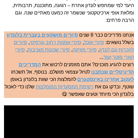
היעד למי שמחפש לונדון אחרת – רגועה, מתוכננת, תרבותית,
ומלאת אופי ארכיטקטוני שנשמר זה כמעט מאתיים שנה. וגם
הרבה פרחים:
אנחנו מדריכים כבר 8 שנים
סיורים מושקעים בעברית בלונדון
בשלל נושאים:
סיורי אוכל
,
סיורי אמנות רחוב וגרפיטי
,
סיורים
להכרות עם לונדון
,
סיורי מוזיקה
,
סיורי שכונות מגניבות
,
סיורי
הארי פוטר
ועוד
...
רוצים להגיע מוכנים? אתם מוזמנים לרכוש את
המדריכים
הדיגיטליים שכתבנו
לטיול עצמאי מושלם. בנוסף, אל תשכחו
לעקוב אחרינו באינסטגרם
להמלצות הכי שוות בלונדון באופן
שוטף, ובדקו גם את
רשימת המסעדות המומלצות
שלנו כדי לאכול
בלונדון הכי מיוחד וטעים שאפשר 😋