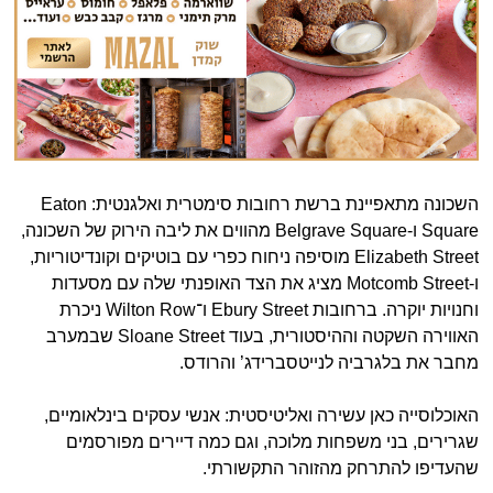
השכונה מתאפיינת ברשת רחובות סימטרית ואלגנטית: ‎Eaton
Square ו-‎Belgrave Square מהווים את ליבה הירוק של השכונה,
‎Elizabeth Street מוסיפה ניחוח כפרי עם בוטיקים וקונדיטוריות,
ו-‎Motcomb Street מציג את הצד האופנתי שלה עם מסעדות
וחנויות יוקרה. ברחובות ‎Ebury Street ו־‎Wilton Row ניכרת
האווירה השקטה וההיסטורית, בעוד ‎Sloane Street שבמערב
מחבר את בלגרביה לנייטסברידג’ והרודס.
האוכלוסייה כאן עשירה ואליטיסטית: אנשי עסקים בינלאומיים,
שגרירים, בני משפחות מלוכה, וגם כמה דיירים מפורסמים
שהעדיפו להתרחק מהזוהר התקשורתי.