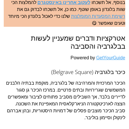
בנוסף, אל תשכחו
לעקוב אחרינו באינסטגרם
להמלצות הכי
שוות בלונדון באופן שוטף. כמו כן, אל תשכחו לבדוק גם את
רשימת המסעדות המומלצות
שלנו כדי לאכול בלונדון הכי מיוחד
וטעים שאפשר 😋
אטרקציות ודברים שמעניין לעשות
בבלגרביה והסביבה
Powered by
GetYourGuide
כיכר בלגרביה (Belgrave Square)
הכיכר המרכזית והמרהיבה של בלגרביה, מוקפת בבתיה הלבנים
המשמשים שגרירויות ובתים פרטיים. במרכז הכיכר גן סגור
לדיירים בלבד, אך השבילים מסביב פתוחים לציבור ומאפשרים
הצצה לארכיטקטורה הניאו־קלאסית המאפיינת את השכונה.
סביב הכיכר מוצבים פסלים של דמויות היסטוריות, ובהן אברהם
לינקולן וסיימון בוליבר.