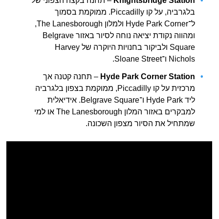
Knightsbridge Station
– תחנה בקצה הצפוני של
בלגרביה, על קו Piccadilly. ממוקמת בסמוך
ל־Hyde Park Corner ולמלון ‎The Lanesborough,
ומהווה נקודת יציאה נוחה לסיור באזור ‎Belgrave
Square ולביקור בחנויות היוקרה של ‎Harvey
Nichols ו־‎Sloane Street.
Hyde Park Corner Station
– תחנה קטנה אך
מרכזית על קו Piccadilly, ממוקמת בצפון בלגרביה
ליד Hyde Park ו־Belgrave Square. אידיאלית
למבקרים באזור המלון ‎The Lanesborough או למי
שמתחיל את הסיור מצפון השכונה.