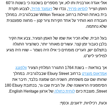
אולי אגדה אורבנית ותו לא, אך מספרים בשכונה כי בשנות ה־60
הוזמן הצייר
לוסיאן פרויד
, נכדו של
זיגמונד פרויד
, לצבוע תקרת
בית באחת הווילות ברחוב Wilton Terrace שבבלגרביה. במהלך
העבודה הוא הותיר על אחד הקירות ציור קטן – מחווה ספונטנית
שלא נחתמה.
בעל הבית, שלא הכיר את שמו של האמן הצעיר, צבע את הקיר
בלבן כעבור זמן קצר. עשורים מאוחר יותר, כשהציור התגלה
בתצלום ישן, העריכו מומחים כי אילו היה נשמר – שוויו היה מגיע
למיליוני ליש"ט.
אך בוודאות – בשנת 1764 התגורר המלחין הצעיר
וולפגנג
אמדאוס מוצרט
ברחוב ‎Ebury Street‎ שבבלגרביה. במהלך
שהותו שם עם משפחתו, השניה הם שמונה בלבד, חיבר את
הסימפוניה הראשונה שלו. על הבית שבו גר, בכתובת ‎180 Ebury
Street‎, מוצבת כיום
לוחית כחולה
של ארגון English Heritage.
וכעת, רכילויות, ידוענים, וכסף: