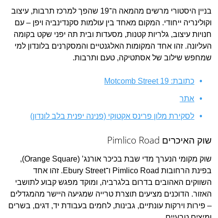
בניין היסטורי מרשים מהמאה ה־19 שהפך למרכז תרבות, עיצוב
וקולינריה ייחודי. המקום מאחד בין עולמות סקנדינביה ויפן – עם
חנויות עיצוב, גלריות קטנות, מסעדות ובית תה יפני שקט בקומה
העליונה. זהו אחד המקומות האלגנטיים והמסקרנים בלונדון למי
שמחפש שילוב של אסתטיקה, טעם ותרבות.
כתובת: Motcomb Street 19
אתר
לסקירת מלון פרינס אקטוקי (פנינה יפנית בלב לונדון)
שוק האיכרים Pimlico Road
שוק מקומי הנערך מדי שבת בכיכר אורנג’ (Orange Square),
בפינת הרחובות ‎Pimlico Road‎ ו־‎Ebury Street‎. זהו אחד
השווקים האהובים בדרום בלגרביה, ומוקד מפגש קבוע לתושבי
האזור. הדוכנים מציעים תוצרת טרייה שמגיעה היישר מהמגדלים
– פירות וירקות עונתיים, גבינות, לחמים בעבודת יד, דגים, בשרים
ומיצים טבעיים.