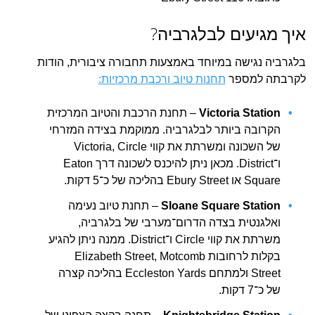
איך מגיעים לבלגרביה?
בלגרביה נגישה במיוחד באמצעות תחבורה ציבורית, הודות
לקרבתה למספר
תחנות טיוב ורכבת מרכזיות:
Victoria Station
– תחנת הרכבת והטיוב המרכזית
הקרובה ביותר לבלגרביה. ממוקמת בצידה המזרחי
של השכונה ומשרתת את קווי Victoria, Circle
ו־District. מכאן ניתן להיכנס לשכונה דרך ‎Eaton
Square או ‎Ebury Street בהליכה של כ־5 דקות.
Sloane Square Station
– תחנת טיוב נעימה
ואלגנטית בצדה הדרום־מערבי של בלגרביה,
משרתת את קווי Circle ו־District. ממנה ניתן להגיע
בקלות לרחובות ‎Elizabeth Street, ‎Motcomb
Street ולמתחם ‎Eccleston Yards בהליכה קצרה
של כ־7 דקות.