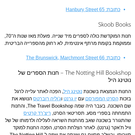
כתובת: 65 Hanbury Street
Skoob Books
חנות המוקדשת כולה לספרים מיד שנייה. פועלת מאז שנות ה־70,
וממוקמת בקומת מרתף אינטימית, לא רחוק מהספרייה הבריטית.
כתובת: 66 The Brunswick, Marchmont Street
The Notting Hill Bookshop – חנות הספרים של
נוטינג היל
החנות הנמצאת בשכונת
נוטינג היל
, הפכה לאתר עלייה לרגל
בזכות
הסרט המפורסם
עם
יו גרנט
ו
ג'וליה רוברטס
הנושא את
שם השכונה. בעבר היה שמה The Travel Bookshop, והחנות
התמחתה בספרי מסע. תסריטאי הסרט,
ריצ’רד קרטיס
שהתגורר בשכונה שאב מהחנות השראה לעלילה ולדמותו של של
וויל ת'אקר (גרנט). לאחר הצלחת הסרט, הפכה החנות למוקד
תיירותי, ובשלב מסוים גם שינתה את שמה ל-The Notting Hill