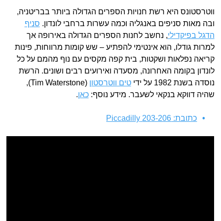
ווטרסטונס היא רשת חנויות הספרים הגדולה ביותר בבריטניה,
ובה מאות סניפים באנגליה וכמה עשרות ברחבי לונדון.
סניף
הדגל בפיקדילי
, נחשב לחנות הספרים הגדולה באירופה אך
למרות גודלו, הוא אינטימי להפתיע – שש קומות מרווחות, פינות
קריאה נפלאות ושקטות, בית קפה מקסים עם נוף מהמם על כל
לונדון בקומה האחרונה, מסעדה ואירועים רבים ושונים. הרשת
נוסדה בשנת 1982 על ידי
טים ווטרסטון
(Tim Waterstone),
שהיה דווקא בנקאי לשעבר. מידע נוסף:
כאן
.
כתובת: 203-206 Piccadilly