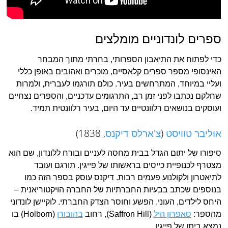
ספרים לונדוניים מומלצים
כדי לפתוח את התיאבון הספרותי, בחרתי מתוך המבחר
האינסופי מספר ספרים קלאסיים, מוכרים ואהובים באופן כללי
ועליי במיוחד, המתרחשים בעיר. כולם תורגמו לעברית, ולמרות
שחלקם נכתבו לפני זמן רב, התרגומים עדכניים, והספרים נצחיים
ועוסקים בנושאים רלוונטיים עד היום, בעיר רלוונטית תמיד.
אוליבר טוויסט
(
צ'ארלס דיקנס
, 1838)
סיפורו של יתום הגדל בבית מחסה לעניים ובורח ללונדון, שם הוא
מצטרף לכנופיית כייסים בראשותו של פייגין. תורגם ועובד
לתיאטרון ולקולנוע פעמים רבות. דיקנס עוסק בספר הזה כמו
בנוספים שכתב בבעיות החברתיות של החברה הויקטוריאנית –
היחס לילדים, העוני, הפשע וחוסר הצדק החברתי. לוקיישן לונדוני
מהספר:
סאפרון היל
(Saffron Hill), רחוב
בהובורן
(Holborn) בו
נמצא ביתו של פייגין.