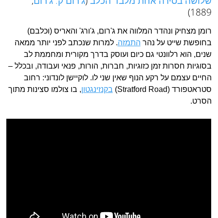
שלושה בסירה אחת מלבד הכלב
(
ג'רום ק. ג'רום
,
1889)
רומן מצחיק ונהדר המלווה את ג'רום, ג'ורג' והאריס (וכלבם)
בחופשת שייט על נהר
התמזה
. למרות שנכתב לפני יותר ממאה
שנים, הוא רלוונטי גם כיום ועוסק בדרך מקורית ומחממת לב
בסוגיות חסרות זמן כזוגיות, חברות, הורות, פנאי ועבודה, ובכלל –
החיים עצמם על רקע הנוף שאין שני לו. לוקיישן לונדוני: רחוב
סטראטפורד (Stratford Road)
בקנזינגטון
, בו צולמו סצינות מתוך
הסרט.