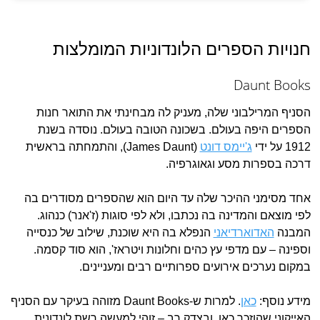
חנויות הספרים הלונדוניות המומלצות
Daunt Books
הסניף המרילבוני שלה, מעניק לה מבחינתי את התואר חנות
הספרים היפה בעולם. בשכונה הטובה בעולם. נוסדה בשנת
1912 על ידי
ג'יימס דונט
(James Daunt), והתמחתה בראשית
דרכה בספרות מסע וגאוגרפיה.
אחד מסימני ההיכר שלה עד היום הוא שהספרים מסודרים בה
לפי מוצאם והמדינה בה נכתבו, ולא לפי סוגות (ז'אנר) כנהוג.
המבנה
האדוארדיאני
הנפלא בה היא שוכנת, שילוב של כנסייה
וספינה – עם מדפי עץ כהים וחלונות ויטראז', הוא סוד קסמה.
במקום נערכים אירועים ספרותיים רבים ומעניינים.
מידע נוסף:
כאן
. למרות ש-Daunt Books מזוהה בעיקר עם הסניף
האייקוני שהוזכר כאן, ובצדק רב – זוהי למעשה רשת לונדונית