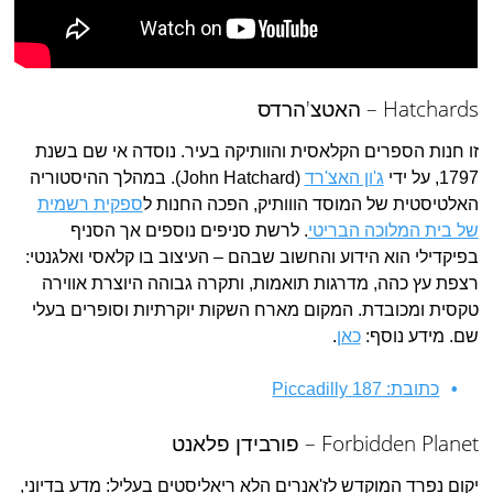
Hatchards – האטצ'הרדס
זו חנות הספרים הקלאסית והוותיקה בעיר. נוסדה אי שם בשנת
1797, על ידי
ג'ון האצ'רד
(John Hatchard). במהלך ההיסטוריה
האלטיסטית של המוסד הווותיק, הפכה החנות ל
ספקית רשמית
של בית המלוכה הבריטי
. לרשת סניפים נוספים אך הסניף
בפיקדילי הוא הידוע והחשוב שבהם – העיצוב בו קלאסי ואלגנטי:
רצפת עץ כהה, מדרגות תואמות, ותקרה גבוהה היוצרת אווירה
טקסית ומכובדת. המקום מארח השקות יוקרתיות וסופרים בעלי
שם. מידע נוסף:
כאן
.
כתובת: 187 Piccadilly
Forbidden Planet – פורבידן פלאנט
יקום נפרד המוקדש לז'אנרים הלא ריאליסטים בעליל: מדע בדיוני,