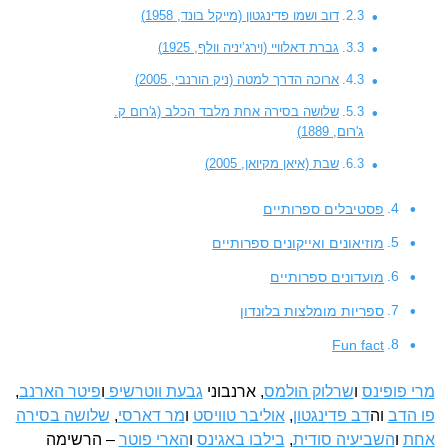
דוב ושמו פדינגטון (מייקל בונד, 1958)
גברת דאלוויי (וירג’יניה וולף, 1925)
ארוכה הדרך למטה (ניק הורנבי, 2005)
שלושה בסירה אחת מלבד הכלב (ג'רום ק.
ג'רום, 1889)
שבת (איאן מקיואן, 2005)
פסטיבלים ספרותיים
מוזיאונים ואייקונים ספרותיים
מועדונים ספרותיים
ספריות מומלצות בלונדון
Fun fact
מרי פופינס
ו
שרלוק הולמס
, ארנבוני
גבעת ווטרשיפ
ו
פיטר הארנב
,
פו הדב
וה
דב פדינגטון
,
אוליבר טוויסט
ו
מר דארסי
,
שלושה בסירה
אחת
ו
השביעיה סודית
,
בילבו באגינס
ו
הארי פוט
ר
– הרשימה