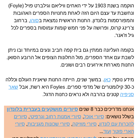
הוקמה בשנת 1903 על ידי האחים וויליאם וגילברט פויל (Foyle)
ונחשבת עד עצם היום הזה לאחת מחנויות הספרים האהובות
והמפורסמות בלונדון. החנות הראשית נמצאת ב
סוהו
, ברחוב
צ'רינג קרוס, ופרושה על פני חמש קומות עמוסות בספרים לכל
גיל וז'אנר.
בקומה העליונה ממתין גם בית קפה חביב ונעים במיוחד ובו ניתן
לשבת עם אחד הספרים, מול החלונות הצופים אל הרובע הסואן.
החנות מארחת אירועים רבים ושונים.
מידע נוסף:
כאן
. במשך שנים, הייתה החנות שיאנית העולם וכללה
כ-30 קילומטרים של מדפי ספרים. Foyles היא רשת, אבל
שאר
סניפיה
קטנים בהרבה ולא נראים כחנות הדגל.
אנחנו מדריכים כבר 8 שנים
סיורים מושקעים בעברית בלונדון
בשלל נושאים:
סיורי אוכל
,
סיורי אמנות רחוב וגרפיטי
,
סיורים
להכרות עם לונדון
,
סיורי מוזיקה
,
סיורי שכונות מגניבות
,
סיורי
הארי פוטר
ועוד
...