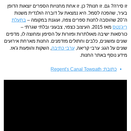
זו סירה? גם. זו חנות? כן. זו אחת מחנויות הספרים יוצאות הדופן
בעיר, שהפכה לסמל. היא נמצאת על דוברה הולנדית משנות
ה־20 שהוסבה לחנות ספרים צפה, ועוגנת במקומה –
בתעלת
ריג'נטס
מאז 2015. העיצוב כצפוי, צבעוני ובלתי שגרתי –
כורסאות ישיבה מאולתרות ופזורות על הסיפון ומחוצה לו, מדפים
שונים ומשונים, כלבים וחתולים מזדמנים. החנות מארחת אירועים
שונים על הגג: ערבי קריאה,
ערבי כתיבה
, השקות והופעות ג'אז.
מידע נוסף באתר החנות.
כתובת: Regent's Canal Towpath