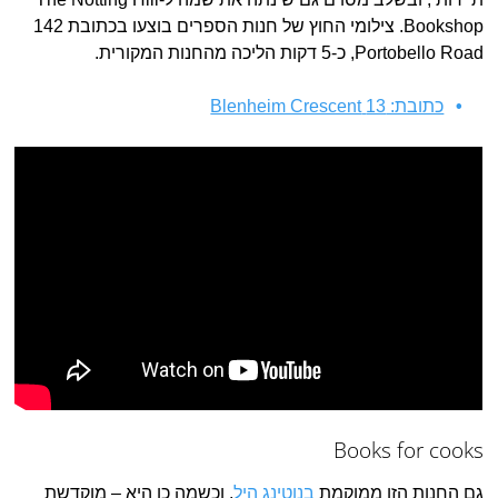
Bookshop. צילומי החוץ של חנות הספרים בוצעו בכתובת 142
Portobello Road, כ-5 דקות הליכה מהחנות המקורית.
כתובת: 13 Blenheim Crescent
Books for cooks
גם החנות הזו ממוקמת
בנוטינג היל
, וכשמה כן היא – מוקדשת