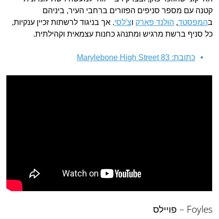
קטנה עם מספר סניפים הפזורים ברחבי העיר, ביניהם
ב
המפסטד
,
הולנד פארק
ו
צ'לסי
. אך בניגוד לרשתות זכיין ענקיות,
כל סניף ברשת מרגיש ומתנהג כחנות עצמאית וקהילתית.
כתובת: 83 Marylebone High Street
Foyles – פויילס