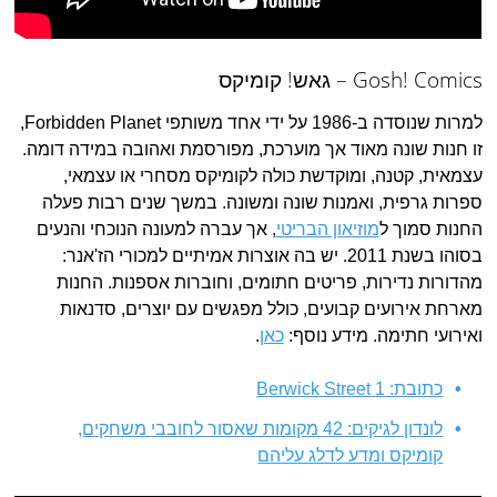
Gosh! Comics – גאש! קומיקס
למרות שנוסדה ב-1986 על ידי אחד משותפי Forbidden Planet,
זו חנות שונה מאוד אך מוערכת, מפורסמת ואהובה במידה דומה.
עצמאית, קטנה, ומוקדשת כולה לקומיקס מסחרי או עצמאי,
ספרות גרפית, ואמנות שונה ומשונה. במשך שנים רבות פעלה
החנות סמוך ל
מוזיאון הבריטי
, אך עברה למעונה הנוכחי והנעים
בסוהו בשנת 2011. יש בה אוצרות אמיתיים למכורי הז'אנר:
מהדורות נדירות, פריטים חתומים, וחוברות אספנות. החנות
מארחת אירועים קבועים, כולל מפגשים עם יוצרים, סדנאות
ואירועי חתימה. מידע נוסף:
כאן
.
כתובת: 1 Berwick Street
לונדון לגיקים: 42 מקומות שאסור לחובבי משחקים,
קומיקס ומדע לדלג עליהם