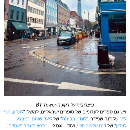
פיצרוביה על רקע ה-BT Tower
ויש גם ספרים לונדוניים של סופרים ישראליים. למשל: "
לונדון, חכי
לי!
" של דנה שניידר, "
לונדון בפיתה
" של
ליעד שוהם
, "
מבצע
לונדון
" של
דנה אלעזר הלוי
, ועוד – וגם לי – "
לחצות נהר פעמיים
",