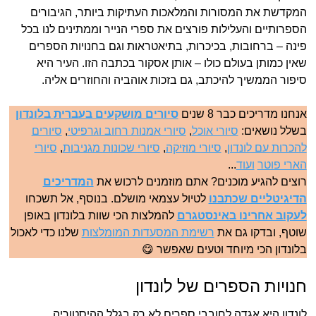
המקדשת את המסורות והמלאכות העתיקות ביותר, הגיבורים
הספרותיים והעלילות פורצים את ספרי הנייר וממתינים לנו בכל
פינה – ברחובות, בכיכרות, בתיאטראות וגם בחנויות הספרים
שאין כמותן בעולם כולו – אותן אסקור בכתבה הזו. העיר היא
סיפור הממשיך להיכתב, גם בזכות אוהביה והחוזרים אליה.
אנחנו מדריכים כבר 8 שנים
סיורים מושקעים בעברית בלונדון
בשלל נושאים:
סיורי אוכל
,
סיורי אמנות רחוב וגרפיטי
,
סיורים
להכרות עם לונדון
,
סיורי מוזיקה
,
סיורי שכונות מגניבות
,
סיורי
הארי פוטר
ועוד
...
רוצים להגיע מוכנים? אתם מוזמנים לרכוש את
המדריכים
הדיגיטליים שכתבנו
לטיול עצמאי מושלם. בנוסף, אל תשכחו
לעקוב אחרינו באינסטגרם
להמלצות הכי שוות בלונדון באופן
שוטף, ובדקו גם את
רשימת המסעדות המומלצות
שלנו כדי לאכול
בלונדון הכי מיוחד וטעים שאפשר 😋
חנויות הספרים של לונדון
לונדון היא אגדה לחובבי ספרים לא רק בגלל ההיסטוריה