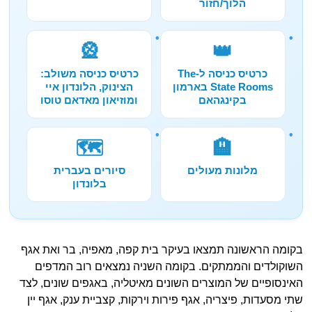
הלוך/חזור
🎡
👑
כרטיס כניסה ל-The
כרטיס כניסה משולב:
State Rooms בארמון
הצינוק, הלונדון איי
בקינגהאם
ומוזיאון מאדאם טוסו
🗺️
🏨
מלונות מעולים
סיורים בעברית
בלונדון
בקומה הראשונה תמצאו בעיקר בית קפה, מאפיה, בר ואת אגף
השוקולדים והממתקים. בקומה השניה נמצאים רוב המדפים
האינסופיים של המוצרים השונים מאיטליה, באגפים שונים, לצד
שתי מסעדות, פיצריה, אגף פירות וירקות, קצביית ענק, אגף יין