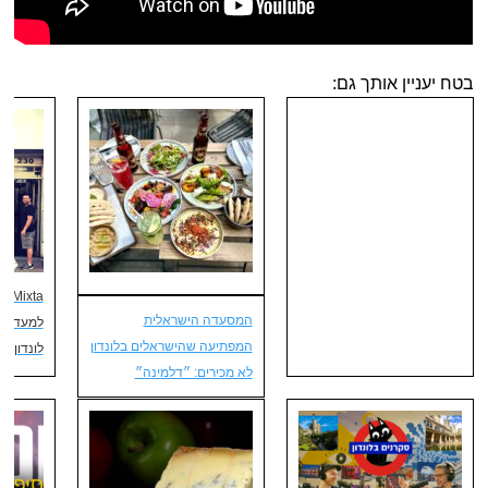
בטח יעניין אותך גם:
xta
המסעדה הישראלית
למעדנייה
המפתיעה שהישראלים בלונדון
לונדון
לא מכירים: ״דלמינה״