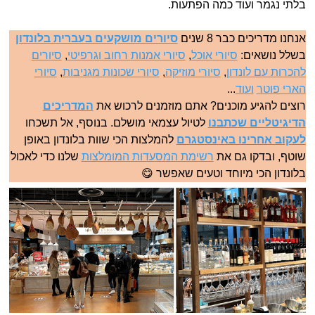
בלתי נגמר ועוד כמה הפתעות.
אנחנו מדריכים כבר 8 שנים
סיורים מושקעים בעברית בלונדון
בשלל נושאים:
סיורי אוכל
,
סיורי אמנות רחוב וגרפיטי
,
סיורים
להכרות עם לונדון
,
סיורי מוזיקה
,
סיורי שכונות מגניבות
,
סיורי
הארי פוטר
ועוד
...
רוצים להגיע מוכנים? אתם מוזמנים לרכוש את
המדריכים
הדיגיטליים שכתבנו
לטיול עצמאי מושלם. בנוסף, אל תשכחו
לעקוב אחרינו באינסטגרם
להמלצות הכי שוות בלונדון באופן
שוטף, ובדקו גם את
רשימת המסעדות המומלצות
שלנו כדי לאכול
בלונדון הכי מיוחד וטעים שאפשר 😋