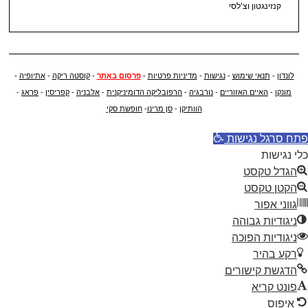
קנזינגטון וצ’לסי
לונדון
-
תנאי שימוש
-
נגישות
-
מדיניות פרטיות
-
פרסום באתר
-
קוסטה ריקה
-
אתיופיה
-
מונקו
-
האיים האזוריים
-
נורבגיה
-
הרפובליקה הדומיניקנית
-
אלבניה
-
קפריסין
-
פראג
-
הוותיקן
-
סן מרינו
-
חופשת סקי
פתח סרגל נגישות
כלי נגישות
הגדל טקסט
הקטן טקסט
גווני אפור
ניגודיות גבוהה
ניגודיות הפוכה
רקע בהיר
הדגשת קישורים
פונט קריא
איפוס