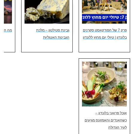
פרק 7 של הפודקאסט סקרנים
גבינת סטילטון – מלכת
מה הסיפ
בלונדון | טיולי יום מחוץ ללונדון
הגבינות האנגליות
אוכל פרואני בלונדון –
כשהאנדים והאמזונס מגיעים
לעיר הגדולה