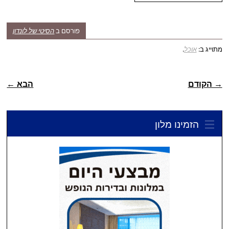
פורסם ב
הסיטי של לונדון
מתוייג ב:
אוכל
.
ניווט פוסטיאלי
→ הקודם
הבא ←
הזמינו מלון