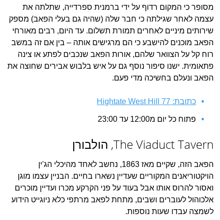
מסופר כי המקום רדוף על ידי ברמנית ספרדייה, שתלתה את
עצמה לאחר שגילתה כי חבר שלה (שהיה גם בעלי הפאב) מספק
שירותים מיניים לאחרים תמורת תשלום. עד היום, רבים מאורחי
הפאב מוכנים להישבע כי הם מרגישים אותה – בין אם זה במשב
רוח קל על הצוואר שלהם, אורות הפאב שנכבים לפתע או צינה
פתאומית. ישנו סיפור נוסף גם על איש בלבוש אבירים שחוצה את
הפאב ונעלם בחשיכה מדי פעם.
כתובת: 77 Hightate West Hill
פתוח כל יום מ12:00 עד 23:00
The Viaduct Tavern, הולבורן
הפאב הזה, שקיים מאז 1863, נחשב לאחד מהיכלי הג'ין
הויקטוריאנים המקוריים שעדיין נשארו בחיים. הבניין עצמו מוגן
ואסור להרוס אותו אבל בעוד על פני הקרקע מכרו ועדיין מוכרים
אלכוהול לעוברים ושבים, מתחת לפאב מרתפי כלא ניוגייט הידוע
לשמצה עבדו שעות נוספות.