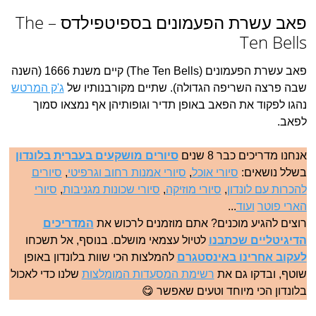
פאב עשרת הפעמונים בספיטפילדס – The
Ten Bells
פאב עשרת הפעמונים (The Ten Bells) קיים משנת 1666 (השנה
שבה פרצה השריפה הגדולה). שתיים מקורבנותיו של
ג'ק המרטש
נהגו לפקוד את הפאב באופן תדיר וגופותיהן אף נמצאו סמוך
לפאב.
אנחנו מדריכים כבר 8 שנים
סיורים מושקעים בעברית בלונדון
בשלל נושאים:
סיורי אוכל
,
סיורי אמנות רחוב וגרפיטי
,
סיורים
להכרות עם לונדון
,
סיורי מוזיקה
,
סיורי שכונות מגניבות
,
סיורי
הארי פוטר
ועוד
...
רוצים להגיע מוכנים? אתם מוזמנים לרכוש את
המדריכים
הדיגיטליים שכתבנו
לטיול עצמאי מושלם. בנוסף, אל תשכחו
לעקוב אחרינו באינסטגרם
להמלצות הכי שוות בלונדון באופן
שוטף, ובדקו גם את
רשימת המסעדות המומלצות
שלנו כדי לאכול
בלונדון הכי מיוחד וטעים שאפשר 😋