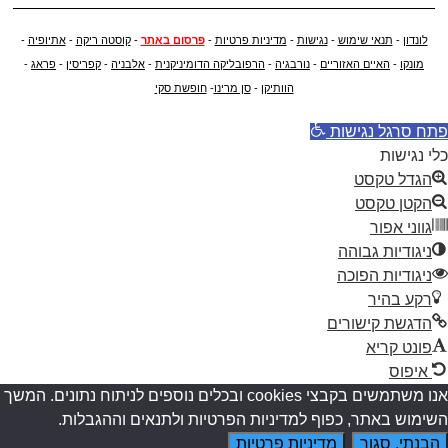
לונדון
-
תנאי שימוש
-
נגישות
-
מדיניות פרטיות
-
פרסום באתר
-
קוסטה ריקה
-
אתיופיה
-
מונקו
-
האיים האזוריים
-
נורבגיה
-
הרפובליקה הדומיניקנית
-
אלבניה
-
קפריסין
-
פראג
-
הוותיקן
-
סן מרינו
-
חופשת סקי
פתח סרגל נגישות
כלי נגישות
הגדל טקסט
הקטן טקסט
גווני אפור
ניגודיות גבוהה
ניגודיות הפוכה
רקע בהיר
הדגשת קישורים
פונט קריא
איפוס
אנו משתמשים בקבצי cookies ובכלים נוספים לניתוח נתונים. המשך
השימוש באתר, כפוף למדיניות הפרטיות ולתנאים וההגבלות.
הבנתי, סגור
מדיניות פרטיות