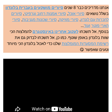
אנחנו מדריכים כבר 8 שנים
סיורים מושקעים בעברית בלונדון
בשלל נושאים:
סיורי אוכל
,
סיורי אמנות רחוב וגרפיטי
,
סיורים
להכרות עם לונדון
,
סיורי מוזיקה
,
סיורי שכונות מגניבות
,
סיורי
הארי פוטר
ועוד
...
בנוסף, אל תשכחו
לעקוב אחרינו באינסטגרם
להמלצות הכי
שוות בלונדון באופן שוטף. כמו כן, אל תשכחו לבדוק גם את
רשימת המסעדות המומלצות
שלנו כדי לאכול בלונדון הכי מיוחד
וטעים שאפשר 😋