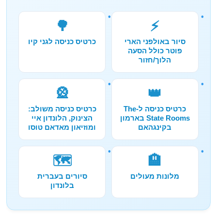
🌳
⚡
סיור באולפני הארי
כרטיס כניסה לגני קיו
פוטר כולל הסעה
הלוך/חזור
🎡
👑
כרטיס כניסה ל-The
כרטיס כניסה משולב:
State Rooms בארמון
הצינוק, הלונדון איי
בקינגהאם
ומוזיאון מאדאם טוסו
🗺️
🏨
מלונות מעולים
סיורים בעברית
בלונדון