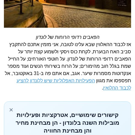
הפאבים רדופי הרוחות של לונדון
אז לכבוד ההאלווין שבא עלינו לטובה, אני מזמין אתכם להתקבץ
סביב האח הבוערת, לקחת כוס ויסקי ולשמוע קצת יותר על
הפאבים רדופי הרוחות של לונדון. על חוטפי האורחים; על החייל
שמת בגלל חוב מהימורים; על הרוח בשירותי הנשים ועוד מספר
אנקדוטות מסמרות שיער. אגב, אם אתם פה ב-31 באוקטובר, אל
תפספסו את מגוון
הפעילויות האפלוליות שיש ללונדון להציע
לכבוד ההלואין
.
×
קישורים שימושיים, אטרקציות ופעילויות
מובילות השנה בלונדון - הן מבחינת מחיר
והן מבחינת החוויה