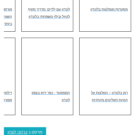
מסעדות מומלצות בלונדון
לונדון עם ילדים: מדריך מקיף
מורסו: מ
לטיול ובילוי משפחתי בלונדון
השונים 
ביותר מח
רוק בלונדון – המלצות על
המפסטד - כפר ירוק בצפון
רילוקיישן
חנויות תקליטים מיוחדות
לונדון
מפורט ל
פורסם ב
ברחבי לונדון