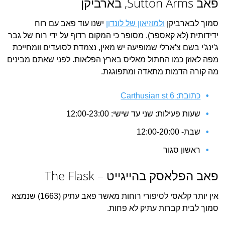
פאב Sutton Arms, בארביקן
סמוך לבארביקן
ולמוזיאון של לונדון
ישנו עוד פאב עם רוח
ידידותית (לא קאספר). מסופר כי המקום רדוף על ידי רוח של גבר
ג'ינג'י בשם צ'ארלי שמופיעה יש מאין, נצמדת לסועדים וומחייכת
מפה לאוזן כמו החתול מאליס בארץ הפלאות. לפני שאתם מבינים
מה קורה הדמות מתאדה ומתפוגגת.
כתובת: 6 Carthusian st
שעות פעילות: שני עד שישי: 12:00-23:00
שבת- 12:00-20:00
ראשון סגור
פאב הפלאסק בהייגייט – The Flask
אין יותר קלאסי לסיפורי רוחות מאשר פאב עתיק (1663) שנמצא
סמוך לבית קברות עתיק לא פחות.