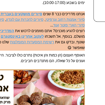
ימים בשבוע (10:00-17:00).
אנחנו מדריכים כבר 8 שנים
סיורים מושקעים בעברית ב
סיורי אמנות רחוב וגרפיטי
,
סיורים להכרות עם לונדון
,
סיו
סיורי הארי פוטר
ועוד
...
רוצים להגיע מוכנים? אתם מוזמנים לרכוש את
המדריכים
מושלם. בנוסף, אל תשכחו
לעקוב אחרינו באינסטגרם
ל
שוטף, ובדקו גם את
רשימת המסעדות המומלצות
שלנו כד
שאפשר 😋
האוסף העצום (הן כמות והן איכות) נתרם כולו לציבור. 
ועונים על כל שאלה, הם מתנדבים חביבים.