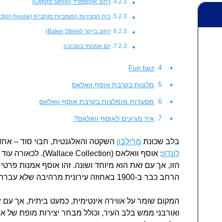
רחוב אוקספורד (Oxford Street)
בית המכירות הפומביות סותבי'ס (Sotheby's Auction house)
רחוב בייקר (Baker Street)
יום אמנותי בסביבה
Fun fact
מלונות בקרבת אוסף וואלאס
מסעדות מומלצות בקרבת אוסף וואלאס
איך מגיעים לאוסף וואלאס?
בלב שכונת
מרילבון
השקטה והאלגנטית, חבוי סוד – אחד
לונדון
: אוסף וואלאס (Wallace Collection). לכאורה עוד מוזיאון,
הזו, אך עם זאת הוא מיוחד ושונה. זהו אוסף אמנות פרטי 
הרחב כבר ב-1900 באחוזה עירונית מרהיבה שלא עברה שינויים מהותיים מאז.
המקום שומר על אווירה אינטימית, כמעט ביתית, אך עם 
ואורבני ממש בלב העיר, וכולל מבחר יצירות מופת של אמנ