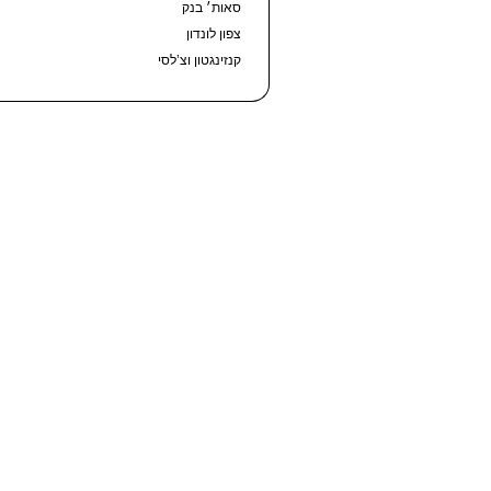
סאות׳ בנק
צפון לונדון
קנזינגטון וצ’לסי