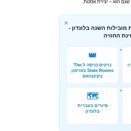
שגם הוא – יצירת אמנות.
×
 מובילות השנה בלונדון -
נת החוויה
👑
ו
כרטיס כניסה ל-The
State Rooms בארמון
בקינגהאם
🗺️
סיורים בעברית
בלונדון