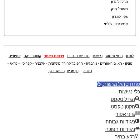
מרכז לונדון
סאות׳ בנק
צפון לונדון
קנזינגטון וצ’לסי
לונדון
-
תנאי שימוש
-
נגישות
-
מדיניות פרטיות
-
פרסום באתר
-
קוסטה ריקה
-
אתיופיה
-
מונקו
-
האיים האזוריים
-
נורבגיה
-
הרפובליקה הדומיניקנית
-
אלבניה
-
קפריסין
-
פראג
-
הוותיקן
-
סן מרינו
-
חופשת סקי
פתח סרגל נגישות
כלי נגישות
הגדל טקסט
הקטן טקסט
גווני אפור
ניגודיות גבוהה
ניגודיות הפוכה
רקע בהיר