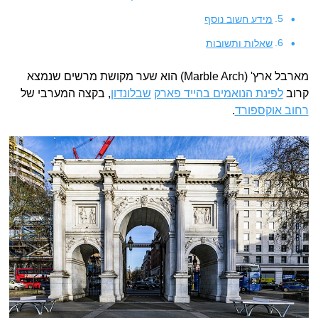
מידע חשוב נוסף
שאלות ותשובות
מארבל ארץ' (Marble Arch) הוא שער מקושת מרשים שנמצא
קרוב
לפינת הנואמים בהייד פארק
שבלונדון
, בקצה המערבי של
רחוב אוקספורד
.