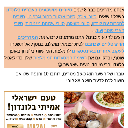
אנחנו מדריכים כבר 8 שנים
סיורים מושקעים בעברית בלונדון
בשלל נושאים:
סיורי אוכל
,
סיורי אמנות רחוב וגרפיטי
,
סיורים
להכרות עם לונדון
,
סיורי מוזיקה
,
סיורי שכונות מגניבות
,
סיורי
הארי פוטר
ועוד
...
רוצים להגיע מוכנים? אתם מוזמנים לרכוש את
המדריכים
הדיגיטליים שכתבנו
לטיול עצמאי מושלם. בנוסף, אל תשכחו
לעקוב אחרינו באינסטגרם
להמלצות הכי שוות בלונדון באופן
שוטף, ובדקו גם את
רשימת המסעדות המומלצות
שלנו כדי לאכול
בלונדון הכי מיוחד וטעים שאפשר 😋
גובהו של השער הוא כ-15 מטרים, רוחבו 10 והנפח שלו אם
חשוב לכם לדעת הוא כ-88 קוב!