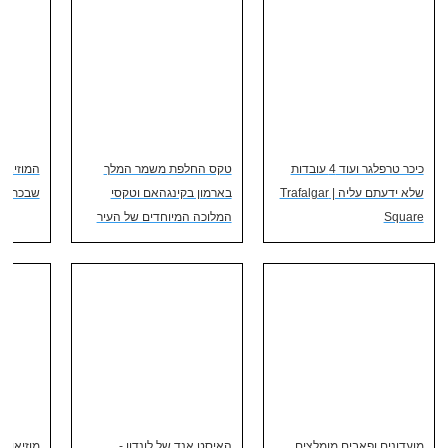
כיכר טרפלגר ועוד 4 עובדות
טקס החלפת משמר המלך
המוזיאון
שלא ידעתם עליה | Trafalgar
בארמון בקינגהאם וטקסי
שבכתר ה
Square
המלוכה המיוחדים של העיר
מועדונים ופאבים מומלצים
האיסט אנד של לונדון -
מוזיאון 