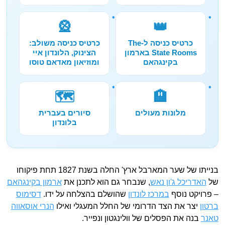
🎡
👑
כרטיס כניסה ל-The
כרטיס כניסה משולב:
State Rooms בארמון
הצינוק, הלונדון איי
בקינגהאם
ומוזיאון מאדאם טוסו
🗺️
🏨
מלונות מעולים
סיורים בעברית
בלונדון
בנייתו של שער המארבל ארץ' החלה בשנת 1827 תחת פיקוחו
של
האדריכל ג'ון נאש
, שנבחר גם הוא לתכנן את
ארמון בקינגהאם
– פרויקט נוסף
במרכז לונדון
שהושלם בהצלחה על ידו.
דסימוס
ברטון
יצר את הצד הדרומי של החלל המעגלי ואילו
הנרי אוסאווה
טאנר
בנה את הפסלים של וולינגטון ונפייר.