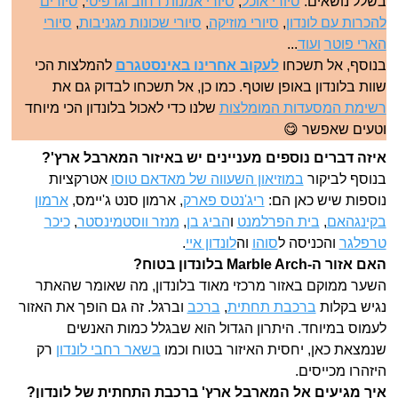
בשלל נושאים:
סיורי אוכל
,
סיורי אמנות רחוב וגרפיטי
,
סיורים
להכרות עם לונדון
,
סיורי מוזיקה
,
סיורי שכונות מגניבות
,
סיורי
הארי פוטר
ועוד
...
בנוסף, אל תשכחו
לעקוב אחרינו באינסטגרם
להמלצות הכי
שוות בלונדון באופן שוטף. כמו כן, אל תשכחו לבדוק גם את
רשימת המסעדות המומלצות
שלנו כדי לאכול בלונדון הכי מיוחד
וטעים שאפשר 😋
איזה דברים נוספים מעניינים יש באיזור המארבל ארץ'?
בנוסף לביקור
במוזיאון השעווה של מאדאם טוסו
אטרקציות
נוספות שיש כאן הם:
ריג'נטס פארק
, ארמון סנט ג'יימס,
ארמון
בקינגהאם
,
בית הפרלמנט
ו
הביג בן
,
מנזר ווסטמינסטר
,
כיכר
טרפלגר
והכניסה ל
סוהו
וה
לונדון איי
.
האם אזור ה-Marble Arch בלונדון בטוח?
השער ממוקם באזור מרכזי מאוד בלונדון, מה שאומר שהאתר
נגיש בקלות
ברכבת תחתית
,
ברכב
וברגל. זה גם הופך את האזור
לעמוס במיוחד. היתרון הגדול הוא שבגלל כמות האנשים
שנמצאת כאן, יחסית האיזור בטוח וכמו
בשאר רחבי לונדון
רק
היזהרו מכייסים.
איך מגיעים אל המארבל ארץ' ברכבת התחתית של לונדון?