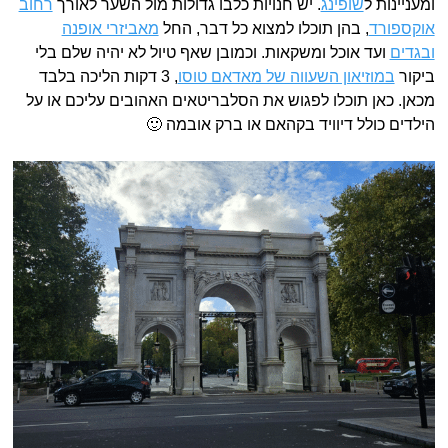
ומעניינות ל
שופינג
. יש חנויות כלבו גדולות מול השער לאורך
רחוב
אוקספורד
, בהן תוכלו למצוא כל דבר, החל
מאביזרי אופנה
ובגדים
ועד אוכל ומשקאות. וכמובן שאף טיול לא יהיה שלם בלי
ביקור
במוזיאון השעווה של מאדאם טוסו
, 3 דקות הליכה בלבד
מכאן. כאן תוכלו לפגוש את הסלבריטאים האהובים עליכם או על
הילדים כולל דיוויד בקהאם או ברק אובמה 🙂