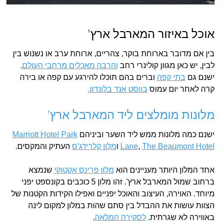
אוכל באיזור המארבל ארץ'
בין אם מדובר בארוחת בוקר, צהריים, ארוחת ערב או נשנוש בין
לבין, יש כאן מגוון קולינרי רחב
והרבה מאכלים מרחבי העולם
.
ישנם גם
בתי קפה
וברים בהם תוכלו להירגע עם קפה או בירה
קרה לאחר יום עמוס
בווסט אנד בלונדון.
מלונות מומלצים ליד המארבל ארץ'
ישנם כמה מלונות ממש ליד השער וביניהם
Marriott Hotel Park
The Beaumont Hotel
,
Lane
ו
מלו
ן
קלרידג'ס
העתיק והמקסים.
אחד המלון היותר מעניינים הוא
מלון פרינס אקטוקי
שנמצא
ברחוב שמול המארבל ארץ'. זהו מלון 5 כוכבים בקונספט יפני
מיוחד. האוירה, העיצוב והאוכל יפניים ואפילו הקידות הקטנות של
הצוות עושות את ההבדל בין סתם שהות במלון למקום לינה
באווירה לא שגרתית.
לסקירה המלאה
.