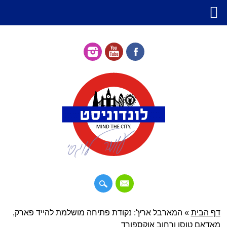
דילוג
דף הבית
»
תפריט ראשי
המארבל ארץ': נקודת פתיחה מושלמת להייד פארק,
לתוכן
מאדאם טוסו ורחוב אוקספורד