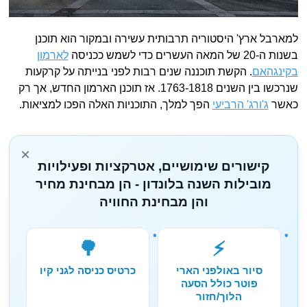
למארבל ארץ' היסטוריה תרבותית עשירה ובמקור הוא תוכנן
בשנות ה-20 של המאה העשרים כדי לשמש ככניסה
לארמון
בקינגהאם
. הקשת תוכננה שנים רבות לפני בנייתה על קרקעות
שנרכשו בין השנים 1763-1818. אז תוכנן הארמון החדש, אך רק
כאשר
ג'ורג' הרביעי
הפך למלך, התוכניות האלה הפכו למציאות.
×
קישורים שימושיים, אטרקציות ופעילויות
מובילות השנה בלונדון - הן מבחינת מחיר
והן מבחינת החוויה
🌳
⚡
סיור באולפני הארי
כרטיס כניסה לגני קיו
פוטר כולל הסעה
הלוך/חזור