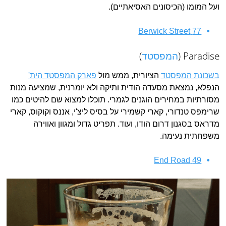
ועל המומו (הכיסונים האסיאתיים).
77 Berwick Street
Paradise (
המפסטד
)
בשכונת המפסטד
הציורית, ממש מול
פארק המפסטד הית'
הנפלא, נמצאת מסעדה הודית ותיקה ולא יומרנית, שמציעה מנות
מסורתיות במחירים הוגנים לגמרי. תוכלו למצוא שם להיטים כמו
שרימפס טנדורי, קארי קשמירי על בסיס ליצ'י, אננס וקוקוס, קארי
מדראס בסגנון דרום הודו, ועוד. תפריט גדול ומגוון ואווירה
משפחתית נעימה.
49 End Road