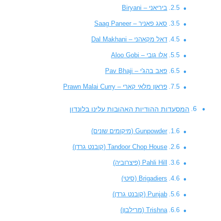
ביריאני – Biryani
סאג פאניר – Saag Paneer
דאל מקאהני – Dal Makhani
אלו גובי – Aloo Gobi
פאב בהג'י – Pav Bhaji
פראון מלאי קארי – Prawn Malai Curry
המסעדות ההודיות האהובות עלינו בלונדון
Gunpowder (מיקומים שונים)
Tandoor Chop House (קובנט גרדן)
Pahli Hill (פיצרוביה)
Brigadiers (סיטי)
Punjab (קובנט גרדן)
Trishna (מרילבון)