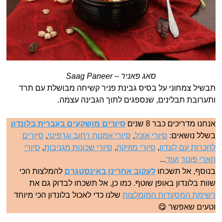
סאג פאניר – Saag Paneer
תבשיל צמחוני על בסיס גבינת פניר קשיחה מבושלת עם תרד
ותערובת תבלינים, שנספגים לתוך הגבינה עצמה.
אנחנו מדריכים כבר 8 שנים
סיורים מושקעים בעברית בלונדון
בשלל נושאים:
סיורי אוכל
,
סיורי אמנות רחוב וגרפיטי
,
סיורים
להכרות עם לונדון
,
סיורי מוזיקה
,
סיורי שכונות מגניבות
,
סיורי
הארי פוטר
ועוד
...
בנוסף, אל תשכחו
לעקוב אחרינו באינסטגרם
להמלצות הכי
שוות בלונדון באופן שוטף. כמו כן, אל תשכחו לבדוק גם את
רשימת המסעדות המומלצות
שלנו כדי לאכול בלונדון הכי מיוחד
וטעים שאפשר 😋