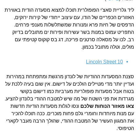
ליד גלריית סאצ'י הפופולרית תוכלו למצוא מסעדה הודית באווירת
האזורים הכפריים של הודו, עם עיצוב ייחודי של קירות ירוקים,
הדפסים של חיות פרא ומנורות שמשתלשלות מענפי פרחים.
התפריט עמוס במנות בשר עשירות ופירות ים מתובלים בדיוק
רב. לכו על מסאלה סרטנים פריכה, דג בס קוקוס קטיפתי עם
מולים, וטלה מתובל בכמון.
10 Lincoln Street
סצנת המסעדות ההודיות של לונדון מרגשת ומתפתחת במהירות
ועדיין יותר מדי מטיילים הולכים על דישום. אין שום בעיה ללכת על
בטוח אבל מסעדות פופולריות מערביות כמו דישום בקושי
מגרדות את פני השטח של מה שיש למטבח ההודי בלונדון להציע.
צאו מאזור הנוחות שלכם
ונסו לגלות מסעדות הודיות חדשות
עם מנות מיוחדות וחומרי גלם פחות מוכרים. ככה תוכלו להכיר
את המגוון העשיר של המטבח ההודי, שהולך הרבה מעבר לקארי
הטיפוסי.