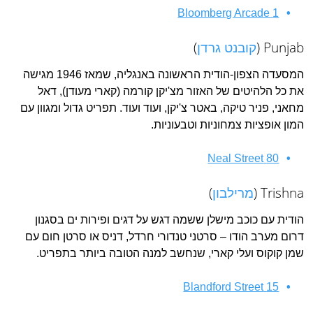
1 Bloomberg Arcade
Punjab (
קובנט גרדן
)
המסעדה הצפון-הודית הראשונה באנגליה, שמאז 1946 מגישה
את כל הלהיטים של האזור מצ'יקן קורמה (קארי מעודן), דאל
מחאני, פניר טיקה, באטר צ'יקן, ועוד ועוד. תפריט גדול ומגוון עם
המון אופציות צמחוניות וטבעוניות.
80 Neal Street
Trishna (
מרילבון
)
הודית עם כוכב מישלן ששמה דגש על דגים ופירות ים בסגנון
דרום מערב הודו – סרטני טנדורי חרדל, דניס או סרטן חום עם
שמן קוקוס ועלי קארי, שנחשב למנה הטובה ביותר בתפריט.
15 Blandford Street