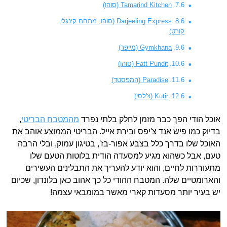
Tamarind Kitchen (סוהו)
Darjeeling Express (סוהו, מתחם קינגלי
קורט)
Gymkhana (מייפר)
Fatt Pundit (סוהו)
Paradise (המפסטד)
Kutir (צ'לסי)
אוכל הודי הפך כבר מזמן לחלק בלתי נפרד
מהמטבח הבריטי
,
בדיוק כמו פיש אנד צ'יפס ובירת אייל. הבריטי הממוצע אוהב את
האוכל שלו בדרך כלל בצבע אפור-בז', בטיגון עמוק, ובלי הרבה
טעם, אבל כשהוא מגיע למסעדה הודית בלוטות הטעם שלו
מתעוררות לחיים, והוא יודע להעריך את התבלינים העשירים
והארומטיים שלה. המטבח ההודי כל כך אהוב כאן בלונדון, שכיום
יש בעיר יותר מסעדות קארי מאשר במומבאי עצמה!