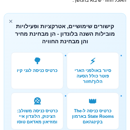
האוכל ההודי שיבוא בהמשך.
×
קישורים שימושיים, אטרקציות ופעילויות
מובילות השנה בלונדון - הן מבחינת מחיר
והן מבחינת החוויה
🌳
⚡
סיור באולפני הארי
כרטיס כניסה לגני קיו
פוטר כולל הסעה
הלוך/חזור
🎡
👑
כרטיס כניסה ל-The
כרטיס כניסה משולב:
State Rooms בארמון
הצינוק, הלונדון איי
בקינגהאם
ומוזיאון מאדאם טוסו