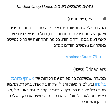
נתחים מתובלים היטב ב-Tandoor Chop House
Pahli Hill (פיצרוביה)
מסעדה אלגנטית ומגוונת, עם אגף גריל טנדורי נרחב בתפריט,
ואוסף של מנות עיקריות מרחבי הודו, החל מביריאני ריחני ועד
קארי דגים בסגנון דרום הודו. בקומה התחתונה יש בר קוקטיילים
מעולה עם נשנושים הודיים כיפיים.
79 Mortimer Street
Brigadiers (סיטי)
מסעדה שמשלבת בר ספורט עם הקרנות של
משחקי כדורגל
בלונדון
ובעולם, הופעות ואפילו שולחן ביליארד. בתפריט תמצאו
מנות גריל מעולות כמו ביף שורטריב, קבבים, וגם קאטי רול (מעין
לאפה ממולאת כל טוב). יש גם הרבה נשנושים אם רק בא לכם
דרינק ומשהו קטן.