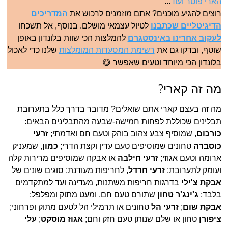
הארי פוטר
ועוד
...
רוצים להגיע מוכנים? אתם מוזמנים לרכוש את
המדריכים
הדיגיטליים שכתבנו
לטיול עצמאי מושלם. בנוסף, אל תשכחו
לעקוב אחרינו באינסטגרם
להמלצות הכי שוות בלונדון באופן
שוטף, ובדקו גם את
רשימת המסעדות המומלצות
שלנו כדי לאכול
בלונדון הכי מיוחד וטעים שאפשר 😋
מה זה קארי?
מה זה בעצם קארי אתם שואלים? מדובר בדרך כלל בתערובת
תבלינים שכוללת לפחות חמישה-שבעה מהתבלינים הבאים:
כורכום
, שמוסיף צבע צהוב בוהק וטעם חם ואדמתי;
זרעי
כוסברה
טחונים שמוסיפים טעם עדין וקצת הדרי;
כמון
, שמעניק
ארומה וטעם אגוזי;
זרעי חילבה
או אבקה שמוסיפים מרירות קלה
ועומק לתערובת;
זרעי חרדל
, לחריפות מעודנת; סוגים שונים של
אבקת צ'ילי
בדרגות חריפות משתנות, מעדינה ועד למתקדמים
בלבד;
ג'ינג'ר טחון
שתורם טעם חם, ומעט מתוק ומפלפל;
אבקת שום
;
זרעי הל
טחונים או תרמילי הל לטעם מתוק ופרחוני;
ציפורן
טחון או שלם שנותן טעם חזק וחם;
אגוז מוסקט
;
עלי