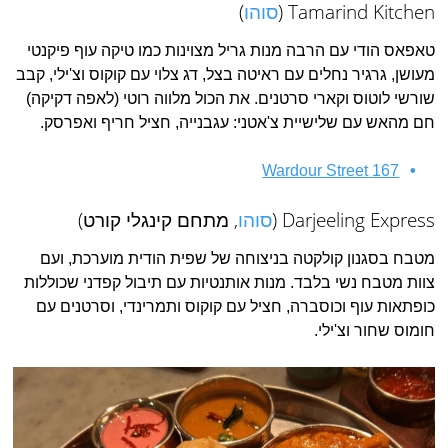
Tamarind Kitchen (
סוהו
)
טאפאס הודי עם הרבה מנות גריל מצוינות כמו טיקה עוף פיקנטי
מעושן, גרגיר נחלים עם ראיטה בצל, דג צלוי עם קוקוס וצ'ילי, קבב
שורשי לוטוס וקארי סרטנים. את הכול מלווה רוטי (לאפה דקיקה)
חם מהאש עם שלישיית צ'אטני: עגבנייה, חציל חריף ואפרסק.
167 Wardour Street
Darjeeling Express (
סוהו
, מתחם קינגלי קורט)
מטבח בסגנון קולקטה בניצוחה של שפית הודית מוערכת, ועם
צוות מטבח נשי בלבד. מנות אותנטיות עם תיבול קפדני שכוללות
כופתאות עוף וכוסברה, חציל עם קוקוס ותמרינדי, וסרטנים עם
חומוס שחור וצ'ילי.