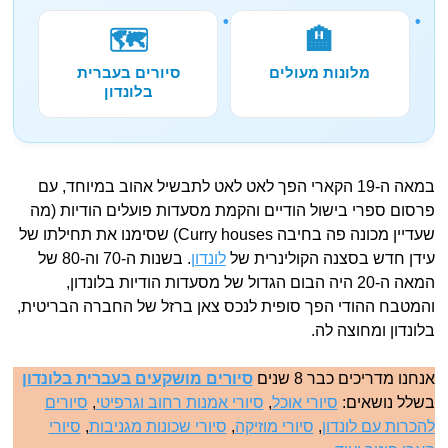
🗺️
🏨
מלונות מעולים
סיורים בעברית
בלונדון
במאה ה-19 הקארי הפך לאט לאט לתבשיל אהוב במיוחד, עם
פרסום ספרי בישול הודיים והקמת מסעדות פועלים הודיות (מה
שעדיין מכונה פה בחיבה Curry houses) שסימנו את תחילתו של
עידן חדש בסצנה הקולינרית של
לונדון
. בשנות ה-70 וה-80 של
המאה ה-20 היה הבום הגדול של מסעדות הודיות בלונדון,
והמטבח ההודי הפך סופית לנכס צאן ברזל של החברה הבריטית,
בלונדון ומחוצה לה.
אנחנו מדריכים כבר 8 שנים
סיורים מושקעים בעברית בלונדון
בשלל נושאים:
סיורי אוכל
,
סיורי אמנות רחוב וגרפיטי
,
סיורים
להכרות עם לונדון
,
סיורי מוזיקה
,
סיורי שכונות מגניבות
,
סיורי