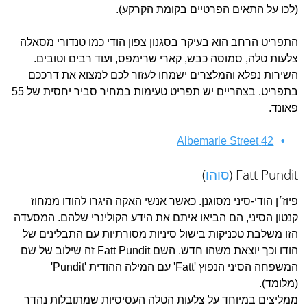
(לכו על התאים הפרטיים בקומת הקרקע).
התפריט הרחב הוא בעיקר בסגנון צפון הודי כמו טנדורי מסאלה
צלעות טלה, סמוסה כבש, קארי שרימפס, ועוד רבים וטובים.
השירות נפלא והמלצרים ישמחו לעזור לכם למצוא את דרככם
בתפריט. בצהריים יש תפריט טעימות במחיר סביר יחסית של 55
פאונד.
42 Albemarle Street
Fatt Pundit (
סוהו
)
פיוז׳ן הודי-סיני מסוגנן. כאשר אנשי האקה היגרו להודו ממחוז
קנטון הסיני, הם הביאו איתם את הידע הקולינרי שלהם. המסעדה
הזו משלבת טכניקות בישול סיניות מסורתיות עם התבלינים של
הודו וכך יוצאת משהו חדש. השם Fatt Pundit זה שילוב של שם
המשפחה הסיני הנפוץ 'Fatt' עם המילה ההודית 'Pundit'
(מלומד).
ממליצים במיוחד על צלעות הטלה העסיסיות שמתובלות נהדר