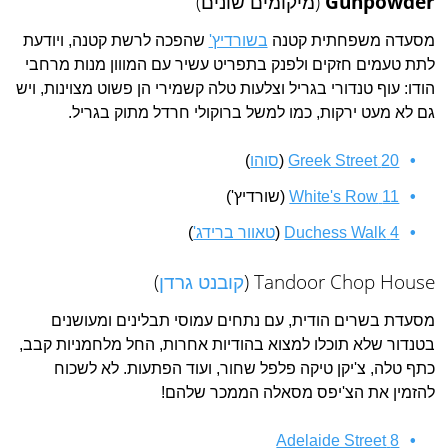
Gunpowder
(מיקומים שונים)
מסעדה משפחתית קטנה
בשורדיץ'
שהפכה לרשת קטנה, ויודעת
לתת טעמים חזקים ולפנק בתפריט עשיר עם המווון מנות מרחבי
הודו: עוף טנדורי בגריל וצלעות טלה קשמירי הן פשוט מצוינות, ויש
גם לא מעט ירקות, כמו למשל ברוקולי חרדל מתוק בגריל.
20 Greek Street
(
סוהו
)
11 White's Row
(שורדיץ')
4 Duchess Walk
(
טאוור ברידג'
)
Tandoor Chop House (
קובנט גרדן
)
מסעדת בשרים הודית, עם נתחים עמוסי תבלינים ומעושנים
בטנדור שלא תוכלו למצוא בהודיות אחרות, החל מלחמניות קבב,
כתף טלה, צ'יקן טיקה פלפל שחור, ועוד הפתעות. לא לשכוח
להזמין את הצ'יפס מסאלה הממכר שלהם!
8 Adelaide Street