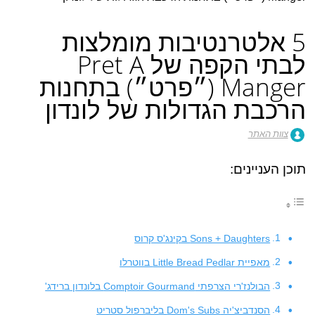
5 אלטרנטיבות מומלצות
לבתי הקפה של Pret A
Manger (״פרט״) בתחנות
הרכבת הגדולות של לונדון
צוות האתר
תוכן העניינים:
Sons + Daughters בקינג'ס קרוס
מאפיית Little Bread Pedlar בווטרלו
הבולנז'רי הצרפתי Comptoir Gourmand בלונדון ברידג'
הסנדביצ'יה Dom's Subs בליברפול סטריט