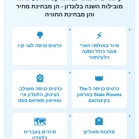
מובילות השנה בלונדון - הן מבחינת מחיר
והן מבחינת החוויה
🌳
⚡
סיור באולפני הארי
כרטיס כניסה לגני קיו
פוטר כולל הסעה
הלוך/חזור
🎡
👑
כרטיס כניסה ל-The
כרטיס כניסה משולב:
State Rooms בארמון
הצינוק, הלונדון איי
בקינגהאם
ומוזיאון מאדאם טוסו
🗺️
🏨
מלונות מעולים
סיורים בעברית
בלונדון