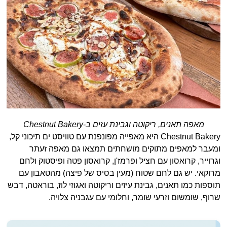
מאפה תאנים, ריקוטה וגבינת עזים ב-Chestnut Bakery
Chestnut Bakery היא מאפייה מפונפנת עם טוויסט ים תיכוני קל,
ומעבר למאפים מתוקים מושחתים תמצאו גם מאפה זעתר
וגרוייר, קרואסון עם חציל ופרמז'ן, קרואסון פטה ופיסטוק ולחם
מרוקאי. יש גם לחם שטוח (מעין בסיס של פיצה) מהטאבון עם
תוספות כמו תאנים, גבינת עיזים וריקוטה ואגוזי לוז, בוראטה, דבש
שרוף, שומשום וזרעי שומר, וחלומי עם עגבניה צלויה.