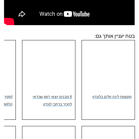
בטח יעניין אותך גם:
מקומות לינה זולים בלונדון
6 מבנים יוצאי דופן שכדאי
[סקירת ו
להכיר ברחבי לונדון
(Duddell's) בלונדון ברידג׳