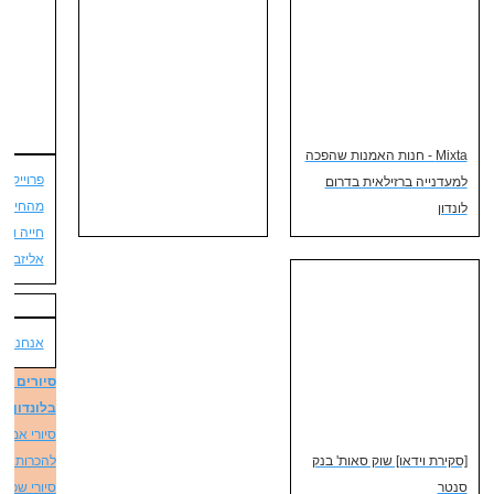
Mixta - חנות האמנות שהפכה
פרוייקט 
למעדנייה ברזילאית בדרום
מהחיים 
לונדון
חייה ומ
אליזבת' 
אנחנו מדרי
סיורים מ
בלונדון
בש
סיורי אמנו
[סקירת וידאו] שוק סאות' בנק
להכרות עם 
סנטר
סיורי שכונ