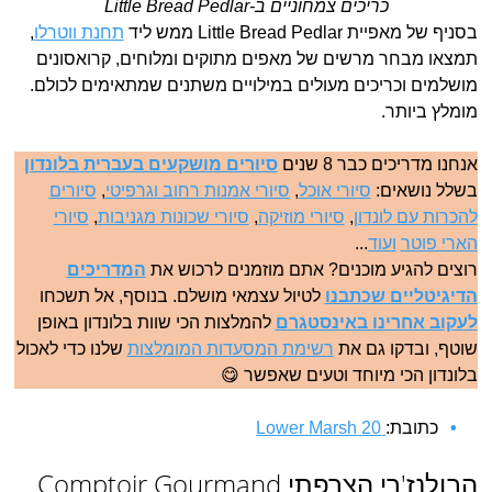
כריכים צמחוניים ב-Little Bread Pedlar
בסניף של מאפיית Little Bread Pedlar ממש ליד
תחנת ווטרלו
,
תמצאו מבחר מרשים של מאפים מתוקים ומלוחים, קרואסונים
מושלמים וכריכים מעולים במילויים משתנים שמתאימים לכולם.
מומלץ ביותר.
אנחנו מדריכים כבר 8 שנים
סיורים מושקעים בעברית בלונדון
בשלל נושאים:
סיורי אוכל
,
סיורי אמנות רחוב וגרפיטי
,
סיורים
להכרות עם לונדון
,
סיורי מוזיקה
,
סיורי שכונות מגניבות
,
סיורי
הארי פוטר
ועוד
...
רוצים להגיע מוכנים? אתם מוזמנים לרכוש את
המדריכים
הדיגיטליים שכתבנו
לטיול עצמאי מושלם. בנוסף, אל תשכחו
לעקוב אחרינו באינסטגרם
להמלצות הכי שוות בלונדון באופן
שוטף, ובדקו גם את
רשימת המסעדות המומלצות
שלנו כדי לאכול
בלונדון הכי מיוחד וטעים שאפשר 😋
כתובת:
20 Lower Marsh
הבולנז'רי הצרפתי Comptoir Gourmand