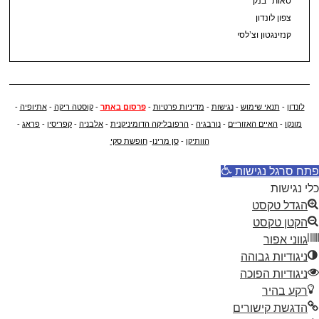
סאות׳ בנק
צפון לונדון
קנזינגטון וצ’לסי
לונדון
-
תנאי שימוש
-
נגישות
-
מדיניות פרטיות
-
פרסום באתר
-
קוסטה ריקה
-
אתיופיה
-
מונקו
-
האיים האזוריים
-
נורבגיה
-
הרפובליקה הדומיניקנית
-
אלבניה
-
קפריסין
-
פראג
-
הוותיקן
-
סן מרינו
-
חופשת סקי
פתח סרגל נגישות
כלי נגישות
הגדל טקסט
הקטן טקסט
גווני אפור
ניגודיות גבוהה
ניגודיות הפוכה
רקע בהיר
הדגשת קישורים