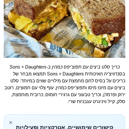
כריך סלט ביצים עם תפוצ'יפס כמהין ב-Sons + Daughters
בסנדוויצ'יה האיכותית Sons + Daughters תמצאו מבחר של
כריכים על בסיס לחם מחמצת עם מילויים שווים במיוחד: סלט
ביצים עם מיונז מיסו ותפוצ'יפס כמהין, עוף צלוי עם חמוצים, רוטב
ירוק ופרמז'ן, וכריך טבעוני עם גרגירי חומוס, כרובית מוחמצת,
סלק, קייל וויניגרט עגבניות שרי.
×
קישורים שימושיים, אטרקציות ופעילויות