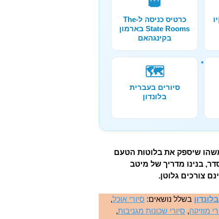
👑
ו
כרטיס כניסה ל-The
State Rooms בארמון
בקינגהאם
🗺️
סיורים בעברית
בלונדון
 משהו שיספק את בלוטות הטעם
דר, בנינו מדריך של מיטב
ם צורכים גלוטן.
לונדון
בשלל נושאים:
סיורי אוכל
,
רי מוזיקה
,
סיורי שכונות מגניבות
,