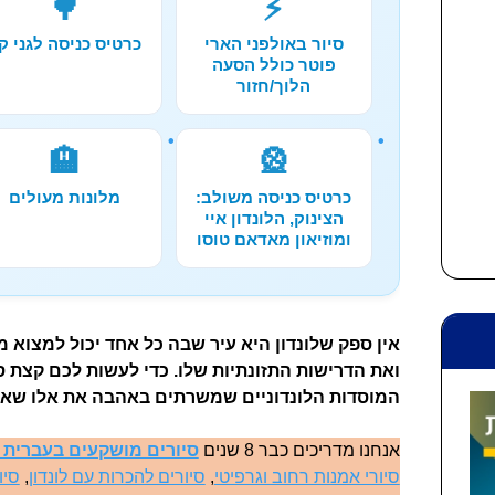
🌳
⚡
סיור באולפני הארי
כרטיס כניסה לגני קי
פוטר כולל הסעה
הלוך/חזור
🏨
🎡
כרטיס כניסה משולב:
מלונות מעולים
הצינוק, הלונדון איי
ומוזיאון מאדאם טוסו
אין ספק שלונדון היא עיר שבה כל אחד יכול למצוא
ואת הדרישות התזונתיות שלו. כדי לעשות לכם קצת ס
המוסדות הלונדוניים שמשרתים באהבה את אלו שאינ
אנחנו מדריכים כבר 8 שנים
סיורים מושקעים בעברית ב
סיורי אמנות רחוב וגרפיטי
,
סיורים להכרות עם לונדון
,
סיו