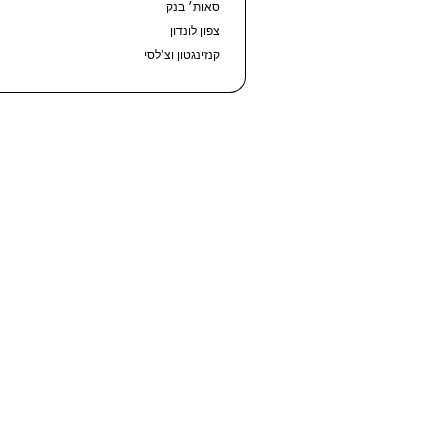
סאות׳ בנק
צפון לונדון
קנזינגטון וצ’לסי