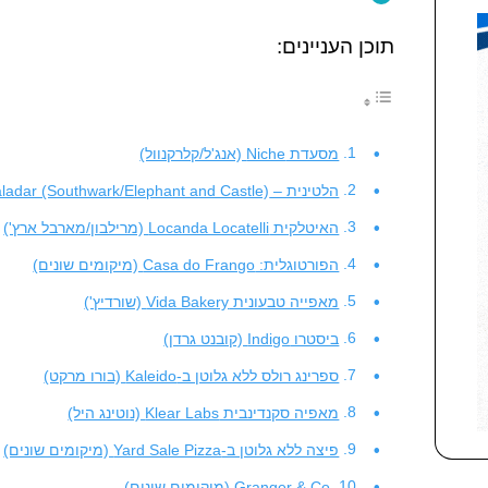
תוכן העניינים:
מסעדת Niche (אנג'ל/קלרקנוול)
הלטינית – Paladar (Southwark/Elephant and Castle)
האיטלקית Locanda Locatelli (מרילבון/מארבל ארץ')
הפורטוגלית: Casa do Frango (מיקומים שונים)
מאפייה טבעונית Vida Bakery (שורדיץ')
ביסטרו Indigo (קובנט גרדן)
ספרינג רולס ללא גלוטן ב-Kaleido (בורו מרקט)
מאפיה סקנדינבית Klear Labs (נוטינג היל)
פיצה ללא גלוטן ב-Yard Sale Pizza (מיקומים שונים)
Granger & Co (מיקומים שונים)