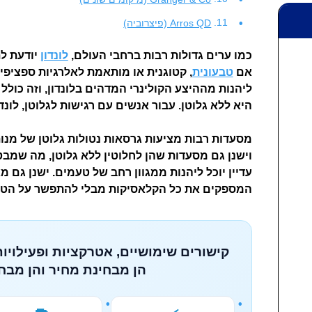
Arros QD (פיצרוביה)
כמו ערים גדולות רבות ברחבי העולם,
לונדון
יודעת לת
אם
טבעונית
, קטוגנית או מותאמת לאלרגיות ספציפיו
ליהנות מההיצע הקולינרי המדהים בלונדון, וזה כול
היא ללא גלוטן. עבור אנשים עם רגישות לגלוטן, לונדו
מסעדות רבות מציעות גרסאות נטולות גלוטן של מנות
וישנן גם מסעדות שהן לחלוטין ללא גלוטן, מה שמבט
עדיין יוכל ליהנות ממגוון רחב של טעמים. ישנן גם מ
המספקים את כל הקלאסיקות מבלי להתפשר על הט
קישורים שימושיים, אטרקציות ופעילויות
הן מבחינת מחיר והן מבחי