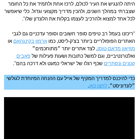
היתה להנגיש את העיר לכולם, לרכז אחת ולתמיד את כל החומר
שצברתי במהלך השנים, ולהכין מדריך מקצועי וגדול. כלי שיאפשר
לכל אחד למצוא ולהרכיב לעצמו בקלות את הלונדון שלו".
"ריכזנו בעמל רב טיפים סופר חשובים וסופר עדכניים גם לגבי
האתרים הפופולריים ביותר בצ'ק-ליסט, כמו
ארמון בקינגהאם
או
מוזיאון מדאם-טוסו
, לצד אתרים יותר ״מתוחכמים״
ואלטרנטיביים, וגם למשל כתובות ושעות פעילות של
פאבים
קטנים ונסתרים
שכף רגלו של ישראלי כמעט ולא דרכה בהם".
כדי להיכנס למדריך המקיף של אייל עם ההנחה המיוחדת לגולשי
״לונדוניסט״,
לחצו כאן
.