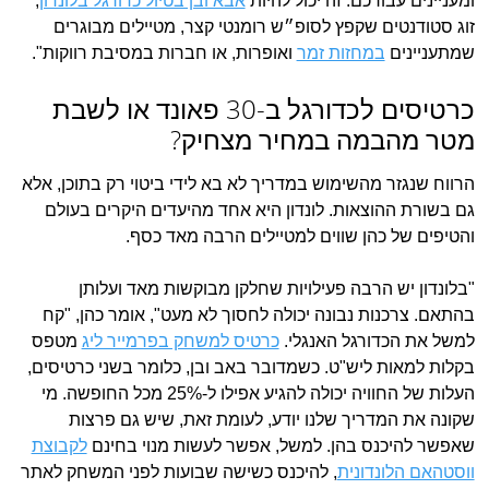
ומעניינים עבורכם. זה יכול להיות
אבא ובן בטיול כדורגל בלונדון
,
זוג סטודנטים שקפץ לסופ״ש רומנטי קצר, מטיילים מבוגרים
שמתעניינים
במחזות זמר
ואופרות, או חברות במסיבת רווקות".
כרטיסים לכדורגל ב-30 פאונד או לשבת
מטר מהבמה במחיר מצחיק?
הרווח שנגזר מהשימוש במדריך לא בא לידי ביטוי רק בתוכן, אלא
גם בשורת ההוצאות. לונדון היא אחד מהיעדים היקרים בעולם
והטיפים של כהן שווים למטיילים הרבה מאד כסף.
"בלונדון יש הרבה פעילויות שחלקן מבוקשות מאד ועלותן
בהתאם. צרכנות נבונה יכולה לחסוך לא מעט", אומר כהן, "קח
למשל את הכדורגל האנגלי.
כרטיס למשחק בפרמייר ליג
מטפס
בקלות למאות ליש"ט. כשמדובר באב ובן, כלומר בשני כרטיסים,
העלות של החוויה יכולה להגיע אפילו ל-25% מכל החופשה. מי
שקונה את המדריך שלנו יודע, לעומת זאת, שיש גם פרצות
שאפשר להיכנס בהן. למשל, אפשר לעשות מנוי בחינם
לקבוצת
ווסטהאם הלונדונית
, להיכנס כשישה שבועות לפני המשחק לאתר