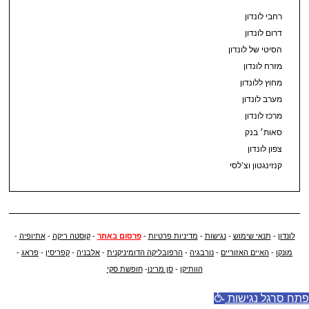
רחבי לונדון
דרום לונדון
הסיטי של לונדון
מזרח לונדון
מחוץ ללונדון
מערב לונדון
מרכז לונדון
סאות׳ בנק
צפון לונדון
קנזינגטון וצ’לסי
לונדון
-
תנאי שימוש
-
נגישות
-
מדיניות פרטיות
-
פרסום באתר
-
קוסטה ריקה
-
אתיופיה
-
מונקו
-
האיים האזוריים
-
נורבגיה
-
הרפובליקה הדומיניקנית
-
אלבניה
-
קפריסין
-
פראג
-
הוותיקן
-
סן מרינו
-
חופשת סקי
פתח סרגל נגישות