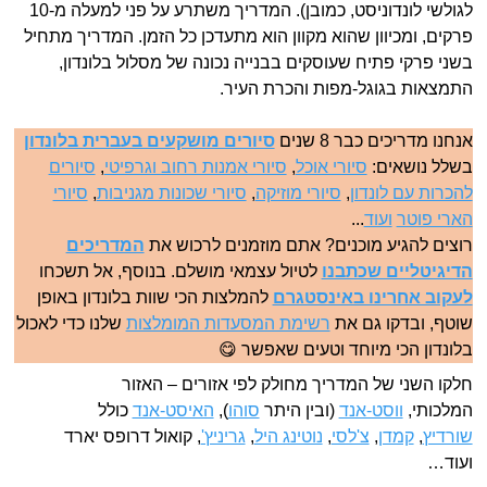
לגולשי לונדוניסט, כמובן). המדריך משתרע על פני למעלה מ-10
פרקים, ומכיוון שהוא מקוון הוא מתעדכן כל הזמן. המדריך מתחיל
בשני פרקי פתיח שעוסקים בבנייה נכונה של מסלול בלונדון,
התמצאות בגוגל-מפות והכרת העיר.
אנחנו מדריכים כבר 8 שנים
סיורים מושקעים בעברית בלונדון
בשלל נושאים:
סיורי אוכל
,
סיורי אמנות רחוב וגרפיטי
,
סיורים
להכרות עם לונדון
,
סיורי מוזיקה
,
סיורי שכונות מגניבות
,
סיורי
הארי פוטר
ועוד
...
רוצים להגיע מוכנים? אתם מוזמנים לרכוש את
המדריכים
הדיגיטליים שכתבנו
לטיול עצמאי מושלם. בנוסף, אל תשכחו
לעקוב אחרינו באינסטגרם
להמלצות הכי שוות בלונדון באופן
שוטף, ובדקו גם את
רשימת המסעדות המומלצות
שלנו כדי לאכול
בלונדון הכי מיוחד וטעים שאפשר 😋
חלקו השני של המדריך מחולק לפי אזורים – האזור
המלכותי,
ווסט-אנד
(ובין היתר
סוהו
),
האיסט-אנד
כולל
שורדיץ
,
קמדן
,
צ'לסי
,
נוטינג היל
,
גריניץ'
, קואול דרופס יארד
ועוד…