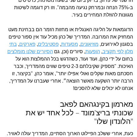
הרשמי של פרוזן, בדיוק ביום שני בשעה מסוימת, כרטיסים
ב-75% הנחה ובמרחק נגיעה מהבמה". וזו רק דוגמה לשיטות
מגוונות להוזלת המחירים בעיר.
הדוגמאות על הליגה האנגלית או מחזות הזמר הם בבחינת מעט
המחזיק את המרובה. המדריך של כהן מכיל עוד אין ספור טיפים
בסגנון לאירועים,
מוזיאונים
,
מסעדות
,
פסטיבלים
,
פארקים
,
בתי
מלון לפי תקציב
,
הופעות
, סיורים (וכן, גם
הסיורים שלנו מומלצים
בחום על ידי כהן), ועוד ועוד, כשהדגש בכל ההמלצות הוא על
האיכות. "מספיק שקיבלתם 2-3 טיפים שווים מהמדריך, וכבר
חסכתם מאות שקלים ואולי אפילו יותר", אומר כהן, "בקיצור, זו
הרבה יותר השקעה מאשר הוצאה״. אחרי שעברנו על המדריך,
אנחנו לא יכולים שלא להסכים!
מארמון בקינגהאם לפאב
שכונתי בריצ'מונד – לכל אחד יש את
"הלונדון שלו"
כעת, אחרי ששלב הפיילוט הארוך הסתיים, המדריך עולה לאוויר.