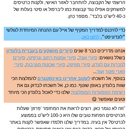
הרשמי של הקבוצה, להתחבר לאזור האישי, ולקנות כרטיסים
למשחקים אפילו נגד קבוצות כמו ליברפול או סיטי בעלות של
כ-40 ליש"ט בלבד". מספר כהן.
כדי להיכנס למדריך המקיף של אייל עם ההנחה המיוחדת לגולשי
״לונדוניסט״,
לחצו כאן
.
אנחנו מדריכים כבר 8 שנים
סיורים מושקעים בעברית בלונדון
בשלל נושאים:
סיורי אוכל
,
סיורי אמנות רחוב וגרפיטי
,
סיורים
להכרות עם לונדון
,
סיורי מוזיקה
,
סיורי שכונות מגניבות
,
סיורי
הארי פוטר
ועוד
...
בנוסף, אל תשכחו
לעקוב אחרינו באינסטגרם
להמלצות הכי
שוות בלונדון באופן שוטף. כמו כן, אל תשכחו לבדוק גם את
רשימת המסעדות המומלצות
שלנו כדי לאכול בלונדון הכי מיוחד
וטעים שאפשר 😋
"וזה לא נגמר כאן. רוצים לראות את המחזמר 'פרוזן' שעלות
הכרטיסים הפחות טובים שלו היא כ-100 ליש"ט בממוצע
לכרטיס? אין בעיה. במדריך שלנו תלמדו שאפשר לקנות באתר