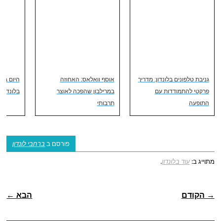
גניבת טלפונים בלונדון: מדריך
אוסף וואלאס: האחוזה
היום בו נ
פרקטי להתמודדות עם
במרילבון שהפכה לאוצר
בלונדון: 8.1.1947
התופעה
תרבותי
פורסם ב
ברחבי לונדון
מתוייג ב:
עוד בלונדון
.
ניווט פוסטיאלי
→ הקודם
הבא ←