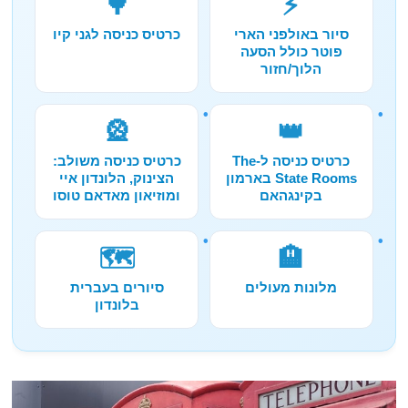
🌳
⚡
סיור באולפני הארי
כרטיס כניסה לגני קיו
פוטר כולל הסעה
הלוך/חזור
🎡
👑
כרטיס כניסה ל-The
כרטיס כניסה משולב:
State Rooms בארמון
הצינוק, הלונדון איי
בקינגהאם
ומוזיאון מאדאם טוסו
🗺️
🏨
מלונות מעולים
סיורים בעברית
בלונדון